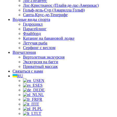
Лос-Гигантес
Лос-Кристианос (Плайя-де-лас-Америкас)
Гольф-дель-Сур (Амарилла Гольф)
Санта-Крус-де-Тенерифе
Водные виды спорта
Гидроцикл
Парасейлинг
Флайборд
Катание на банановой лодке
Летучая рыба
Серфинг с веслом
Впечатления
Вертолетная экскурсия
Экскурсия на багги
Приватный массаж
Связаться с нами
RU
EN
ES
DE
NL
FR
IT
PL
LT