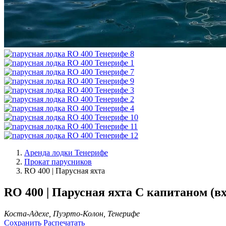
Аренда лодки Тенерифе
Прокат парусников
RO 400 | Парусная яхта
RO 400 | Парусная яхта
С капитаном (вх
Коста-Адехе, Пуэрто-Колон, Тенерифе
Сохранить
Распечатать