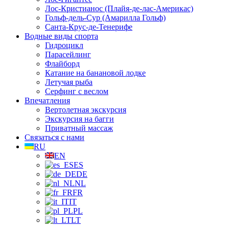
Лос-Кристианос (Плайя-де-лас-Америкас)
Гольф-дель-Сур (Амарилла Гольф)
Санта-Крус-де-Тенерифе
Водные виды спорта
Гидроцикл
Парасейлинг
Флайборд
Катание на банановой лодке
Летучая рыба
Серфинг с веслом
Впечатления
Вертолетная экскурсия
Экскурсия на багги
Приватный массаж
Связаться с нами
RU
EN
ES
DE
NL
FR
IT
PL
LT