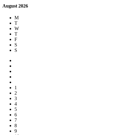
August
2026
M
T
W
T
F
S
S
1
2
3
4
5
6
7
8
9