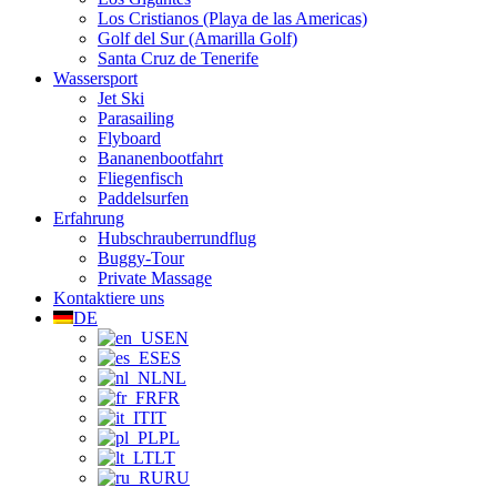
Los Cristianos (Playa de las Americas)
Golf del Sur (Amarilla Golf)
Santa Cruz de Tenerife
Wassersport
Jet Ski
Parasailing
Flyboard
Bananenbootfahrt
Fliegenfisch
Paddelsurfen
Erfahrung
Hubschrauberrundflug
Buggy-Tour
Private Massage
Kontaktiere uns
DE
EN
ES
NL
FR
IT
PL
LT
RU