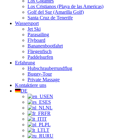
Los Gigantes
Los Cristianos (Playa de las Americas)
Golf del Sur (Amarilla Golf)
Santa Cruz de Tenerife
Wassersport
Jet Ski
Parasailing
Flyboard
Bananenbootfahrt
Fliegenfisch
Paddelsurfen
Erfahrung
Hubschrauberrundflug
Buggy-Tour
Private Massage
Kontaktiere uns
DE
EN
ES
NL
FR
IT
PL
LT
RU