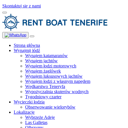
Skontaktuj się z nami
Strona główna
Wynajmij łódź
Wynajem katamaranów
Wynajem jachtów
Wynajem łodzi motorowych
Wynajem żaglówek
Wynajem luksusowych jachtów
Wynajem łodzi z własnym napędem
Wędkarstwo Teneryfa
Wypożyczalnia skuterów wodnych
Tygodniowy czarter
Wycieczki łodzią
Obserwowanie wielorybów
Lokalizacje
Wybrzeże Adeje
Las Galletas
Olbrzymy