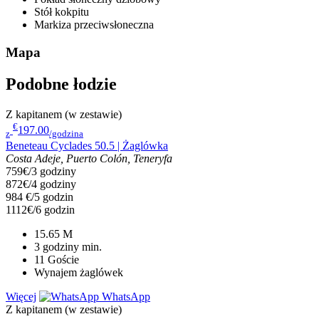
Stół kokpitu
Markiza przeciwsłoneczna
Mapa
Podobne łodzie
Z kapitanem (w zestawie)
€
197.00
z
/godzina
Beneteau Cyclades 50.5 | Żaglówka
Costa Adeje, Puerto Colón, Teneryfa
759€/3 godziny
872€/4 godziny
984 €/5 godzin
1112€/6 godzin
15.65
M
3 godziny
min.
11
Goście
Wynajem żaglówek
Więcej
WhatsApp
Z kapitanem (w zestawie)