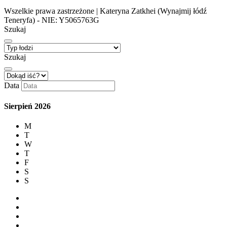
Wszelkie prawa zastrzeżone | Kateryna Zatkhei (Wynajmij łódź
Teneryfa) - NIE: Y5065763G
Szukaj
Szukaj
Data
Sierpień
2026
M
T
W
T
F
S
S