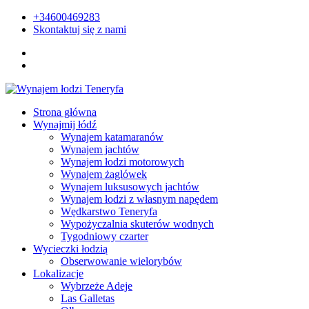
+34600469283
Skontaktuj się z nami
Strona główna
Wynajmij łódź
Wynajem katamaranów
Wynajem jachtów
Wynajem łodzi motorowych
Wynajem żaglówek
Wynajem luksusowych jachtów
Wynajem łodzi z własnym napędem
Wędkarstwo Teneryfa
Wypożyczalnia skuterów wodnych
Tygodniowy czarter
Wycieczki łodzią
Obserwowanie wielorybów
Lokalizacje
Wybrzeże Adeje
Las Galletas