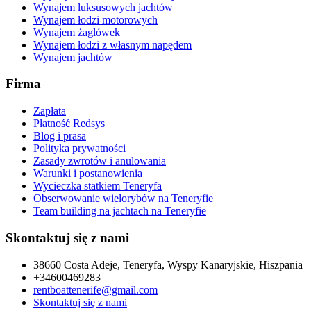
Wynajem luksusowych jachtów
Wynajem łodzi motorowych
Wynajem żaglówek
Wynajem łodzi z własnym napędem
Wynajem jachtów
Firma
Zapłata
Płatność Redsys
Blog i prasa
Polityka prywatności
Zasady zwrotów i anulowania
Warunki i postanowienia
Wycieczka statkiem Teneryfa
Obserwowanie wielorybów na Teneryfie
Team building na jachtach na Teneryfie
Skontaktuj się z nami
38660 Costa Adeje, Teneryfa, Wyspy Kanaryjskie, Hiszpania
+34600469283
rentboattenerife@gmail.com
Skontaktuj się z nami