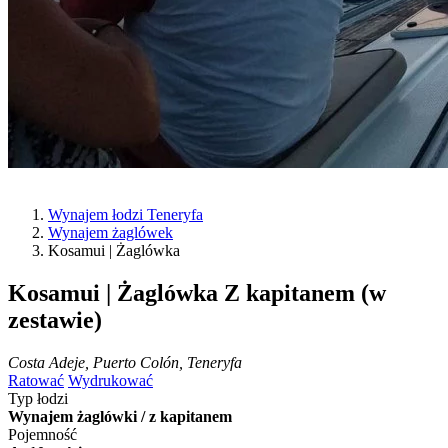
Wynajem łodzi Teneryfa
Wynajem żaglówek
Kosamui | Żaglówka
Kosamui | Żaglówka
Z kapitanem (w
zestawie)
Costa Adeje, Puerto Colón, Teneryfa
Ratować
Wydrukować
Typ łodzi
Wynajem żaglówki / z kapitanem
Pojemność