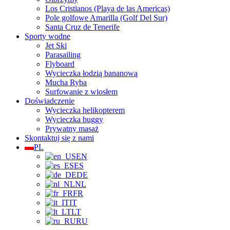
Los Cristianos (Playa de las Americas)
Pole golfowe Amarilla (Golf Del Sur)
Santa Cruz de Tenerife
Sporty wodne
Jet Ski
Parasailing
Flyboard
Wycieczka łodzią bananową
Mucha Ryba
Surfowanie z wiosłem
Doświadczenie
Wycieczka helikopterem
Wycieczka buggy
Prywatny masaż
Skontaktuj się z nami
PL
EN
ES
DE
NL
FR
IT
LT
RU