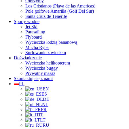
Olbrzymy
Los Cristianos (Playa de las Americas)
Pole golfowe Amarilla (Golf Del Sur)
Santa Cruz de Tenerife
Sporty wodne
Jet Ski
Parasailing
Flyboard
Wycieczka łodzią bananową
Mucha Ryba
Surfowanie z wiosłem
Doświadczenie
Wycieczka helikopterem
Wycieczka buggy
Prywatny masaż
Skontaktuj się z nami
PL
EN
ES
DE
NL
FR
IT
LT
RU