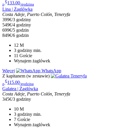
€
133.00
z
/godzina
Lina | Żaglówka
Costa Adeje, Puerto Colón, Teneryfa
399€/3 godziny
549€/4 godziny
699€/5 godzin
849€/6 godzin
12
M
3 godziny
min.
11
Goście
Wynajem żaglówek
Więcej
WhatsApp
Z kapitanem (w zestawie)
€
115.00
z
/godzina
Galatea | Żaglówka
Costa Adeje, Puerto Colón, Teneryfa
345€/3 godziny
10
M
3 godziny
min.
7
Goście
Wynajem żaglówek