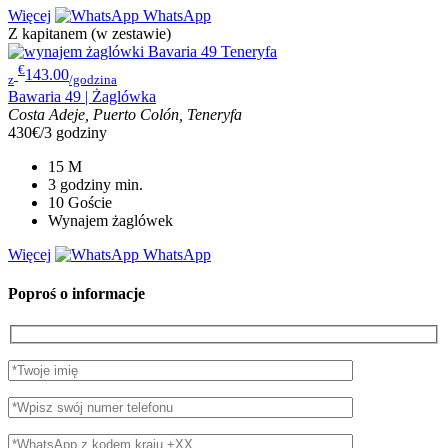
Więcej
WhatsApp
Z kapitanem (w zestawie)
€
143.00
z
/godzina
Bawaria 49 | Żaglówka
Costa Adeje, Puerto Colón, Teneryfa
430€/3 godziny
15
M
3 godziny
min.
10
Goście
Wynajem żaglówek
Więcej
WhatsApp
Poproś o informacje