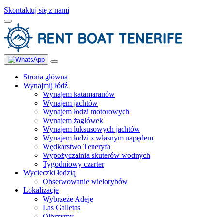
Skontaktuj się z nami
Strona główna
Wynajmij łódź
Wynajem katamaranów
Wynajem jachtów
Wynajem łodzi motorowych
Wynajem żaglówek
Wynajem luksusowych jachtów
Wynajem łodzi z własnym napędem
Wędkarstwo Teneryfa
Wypożyczalnia skuterów wodnych
Tygodniowy czarter
Wycieczki łodzią
Obserwowanie wielorybów
Lokalizacje
Wybrzeże Adeje
Las Galletas
Olbrzymy