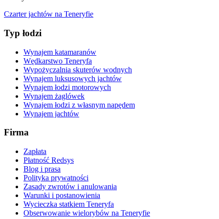
Czarter jachtów na Teneryfie
Typ łodzi
Wynajem katamaranów
Wędkarstwo Teneryfa
Wypożyczalnia skuterów wodnych
Wynajem luksusowych jachtów
Wynajem łodzi motorowych
Wynajem żaglówek
Wynajem łodzi z własnym napędem
Wynajem jachtów
Firma
Zapłata
Płatność Redsys
Blog i prasa
Polityka prywatności
Zasady zwrotów i anulowania
Warunki i postanowienia
Wycieczka statkiem Teneryfa
Obserwowanie wielorybów na Teneryfie