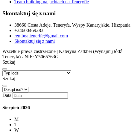
Team building na jachtach na Teneryfie
Skontaktuj się z nami
38660 Costa Adeje, Teneryfa, Wyspy Kanaryjskie, Hiszpania
+34600469283
rentboattenerife@gmail.com
Skontaktuj się z nami
Wszelkie prawa zastrzeżone | Kateryna Zatkhei (Wynajmij łódź
Teneryfa) - NIE: Y5065763G
Szukaj
Szukaj
Data
Sierpień
2026
M
T
W