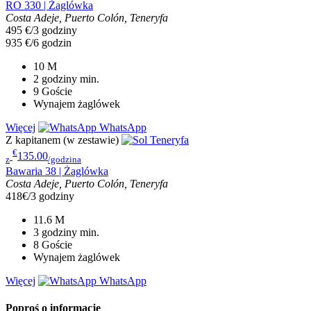
RO 330 | Żaglówka
Costa Adeje, Puerto Colón, Teneryfa
495 €/3 godziny
935 €/6 godzin
10
M
2 godziny
min.
9
Goście
Wynajem żaglówek
Więcej
WhatsApp
Z kapitanem (w zestawie)
€
135.00
z
/godzina
Bawaria 38 | Żaglówka
Costa Adeje, Puerto Colón, Teneryfa
418€/3 godziny
11.6
M
3 godziny
min.
8
Goście
Wynajem żaglówek
Więcej
WhatsApp
Poproś o informacje