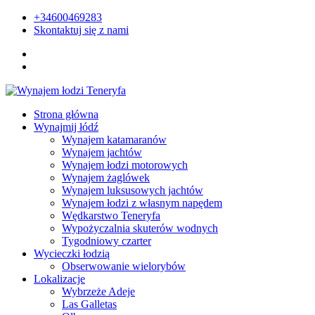
+34600469283
Skontaktuj się z nami
Strona główna
Wynajmij łódź
Wynajem katamaranów
Wynajem jachtów
Wynajem łodzi motorowych
Wynajem żaglówek
Wynajem luksusowych jachtów
Wynajem łodzi z własnym napędem
Wędkarstwo Teneryfa
Wypożyczalnia skuterów wodnych
Tygodniowy czarter
Wycieczki łodzią
Obserwowanie wielorybów
Lokalizacje
Wybrzeże Adeje
Las Galletas