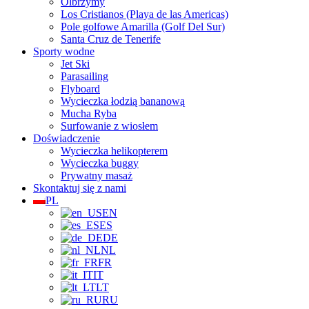
Olbrzymy
Los Cristianos (Playa de las Americas)
Pole golfowe Amarilla (Golf Del Sur)
Santa Cruz de Tenerife
Sporty wodne
Jet Ski
Parasailing
Flyboard
Wycieczka łodzią bananową
Mucha Ryba
Surfowanie z wiosłem
Doświadczenie
Wycieczka helikopterem
Wycieczka buggy
Prywatny masaż
Skontaktuj się z nami
PL
EN
ES
DE
NL
FR
IT
LT
RU