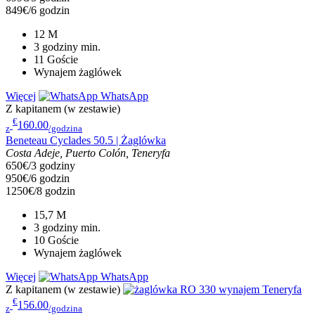
849€/6 godzin
12
M
3 godziny
min.
11
Goście
Wynajem żaglówek
Więcej
WhatsApp
Z kapitanem (w zestawie)
€
160.00
z
/godzina
Beneteau Cyclades 50.5 | Żaglówka
Costa Adeje, Puerto Colón, Teneryfa
650€/3 godziny
950€/6 godzin
1250€/8 godzin
15,7
M
3 godziny
min.
10
Goście
Wynajem żaglówek
Więcej
WhatsApp
Z kapitanem (w zestawie)
€
156.00
z
/godzina