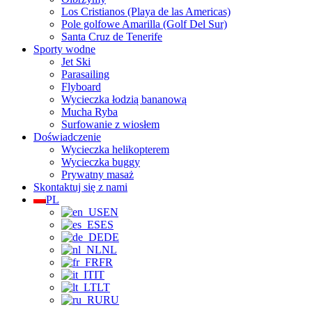
Los Cristianos (Playa de las Americas)
Pole golfowe Amarilla (Golf Del Sur)
Santa Cruz de Tenerife
Sporty wodne
Jet Ski
Parasailing
Flyboard
Wycieczka łodzią bananową
Mucha Ryba
Surfowanie z wiosłem
Doświadczenie
Wycieczka helikopterem
Wycieczka buggy
Prywatny masaż
Skontaktuj się z nami
PL
EN
ES
DE
NL
FR
IT
LT
RU