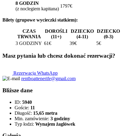
8 GODZIN
1797€
(z noclegiem kapitana)
Bilety (grupowe wycieczki statkiem):
CZAS
DOROŚLI
DZIECKO
DZIECKO
TRWANIA
(11+)
(4-11)
(0-3)
3 GODZINY
61€
39€
5€
Masz pytania lub chcesz dokonać rezerwacji?
Rezerwacja WhatsApp
rentboattenerife@gmail.com
Bliższe dane
ID:
5940
Goście:
11
Długość:
15,65 metra
Min. zamówienie:
3 godziny
Typ łodzi:
Wynajem żaglówek
Galeria