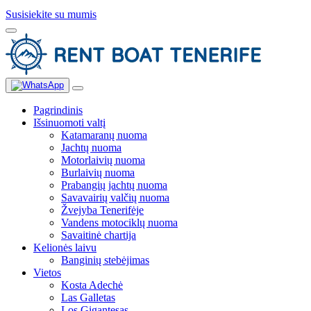
Susisiekite su mumis
Pagrindinis
Išsinuomoti valtį
Katamaranų nuoma
Jachtų nuoma
Motorlaivių nuoma
Burlaivių nuoma
Prabangių jachtų nuoma
Savavairių valčių nuoma
Žvejyba Tenerifėje
Vandens motociklų nuoma
Savaitinė chartija
Kelionės laivu
Banginių stebėjimas
Vietos
Kosta Adechė
Las Galletas
Los Gigantesas