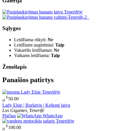
Galerija
Sąlygos
Leidžiama rūkyti:
Nr
Leidžiami augintiniai:
Taip
Vakarėlis leidžiamas:
Nr
Vaikams leidžiama:
Taip
Žemėlapis
Panašios patirtys
€
50.00
iš
Lady Elsie | Burlaivis | Kelionė laivu
Los Gigantes, Tenerifė
Plačiau
WhatsApp
€
100.00
iš