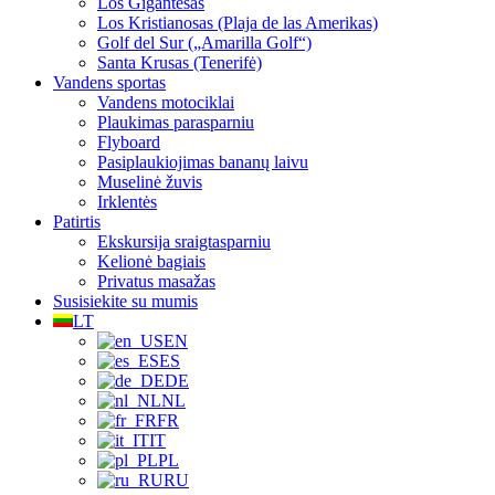
Los Gigantesas
Los Kristianosas (Plaja de las Amerikas)
Golf del Sur („Amarilla Golf“)
Santa Krusas (Tenerifė)
Vandens sportas
Vandens motociklai
Plaukimas parasparniu
Flyboard
Pasiplaukiojimas bananų laivu
Muselinė žuvis
Irklentės
Patirtis
Ekskursija sraigtasparniu
Kelionė bagiais
Privatus masažas
Susisiekite su mumis
LT
EN
ES
DE
NL
FR
IT
PL
RU