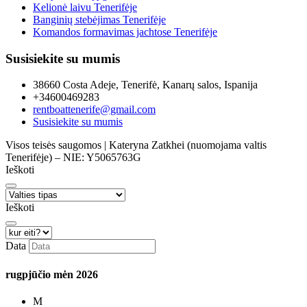
Kelionė laivu Tenerifėje
Banginių stebėjimas Tenerifėje
Komandos formavimas jachtose Tenerifėje
Susisiekite su mumis
38660 Costa Adeje, Tenerifė, Kanarų salos, Ispanija
+34600469283
rentboattenerife@gmail.com
Susisiekite su mumis
Visos teisės saugomos | Kateryna Zatkhei (nuomojama valtis
Tenerifėje) – NIE: Y5065763G
Ieškoti
Ieškoti
Data
rugpjūčio mėn
2026
M