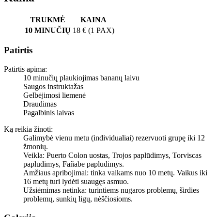
TRUKMĖ
KAINA
10 MINUČIŲ
18 € (1 PAX)
Patirtis
Patirtis apima:
10 minučių plaukiojimas bananų laivu
Saugos instruktažas
Gelbėjimosi liemenė
Draudimas
Pagalbinis laivas
Ką reikia žinoti:
Galimybė vienu metu (individualiai) rezervuoti grupę iki 12
žmonių.
Veikla: Puerto Colon uostas, Trojos paplūdimys, Torviscas
paplūdimys, Fañabe paplūdimys.
Amžiaus apribojimai: tinka vaikams nuo 10 metų. Vaikus iki
16 metų turi lydėti suaugęs asmuo.
Užsiėmimas netinka: turintiems nugaros problemų, širdies
problemų, sunkių ligų, nėščiosioms.