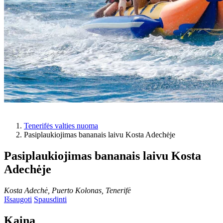
Tenerifės valties nuoma
Pasiplaukiojimas bananais laivu Kosta Adechėje
Pasiplaukiojimas bananais laivu Kosta
Adechėje
Kosta Adechė, Puerto Kolonas, Tenerifė
Išsaugoti
Spausdinti
Kaina