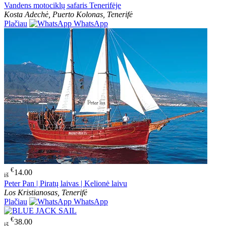
Vandens motociklų safaris Tenerifėje
Kosta Adechė, Puerto Kolonas, Tenerifė
Plačiau
WhatsApp
€
14.00
iš
Peter Pan | Piratų laivas | Kelionė laivu
Los Kristianosas, Tenerifė
Plačiau
WhatsApp
€
38.00
iš