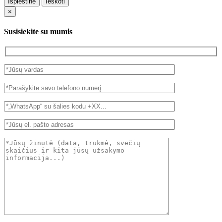
Išplėstinė
Ieškoti
×
Susisiekite su mumis