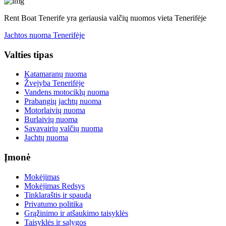
Rent Boat Tenerife yra geriausia valčių nuomos vieta Tenerifėje
Jachtos nuoma Tenerifėje
Valties tipas
Katamaranų nuoma
Žvejyba Tenerifėje
Vandens motociklų nuoma
Prabangių jachtų nuoma
Motorlaivių nuoma
Burlaivių nuoma
Savavairių valčių nuoma
Jachtų nuoma
Įmonė
Mokėjimas
Mokėjimas Redsys
Tinklaraštis ir spauda
Privatumo politika
Grąžinimo ir atšaukimo taisyklės
Taisyklės ir sąlygos