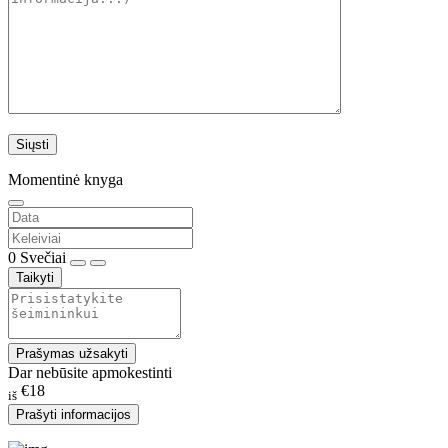
Momentinė knyga
0
Svečiai
Taikyti
Prašymas užsakyti
Dar nebūsite apmokestinti
€18
iš
Prašyti informacijos