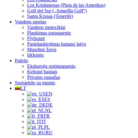
Los Kristianosas (Plaja de las Amerikas)
Golf del Sur („Amarilla Golf“)
Santa Krusas (Tenerifė)
Vandens sportas
Vandens motociklai
Plaukimas parasparniu
Flyboard
Pasiplaukiojimas bananų laivu
Muselinė žuvis
Irklentės
Patirtis
Ekskursija sraigtasparniu
Kelionė bagiais
Privatus masažas
Susisiekite su mumis
LT
EN
ES
DE
NL
FR
IT
PL
RU