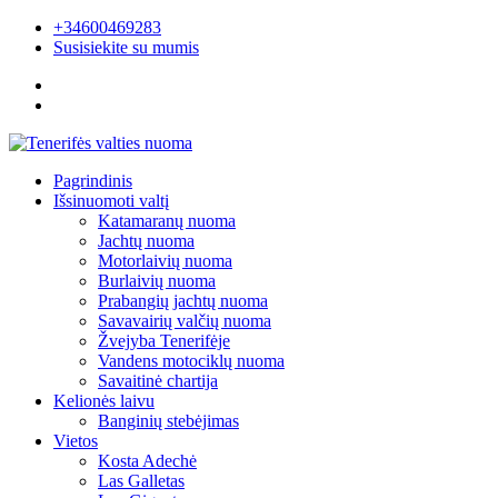
+34600469283
Susisiekite su mumis
Pagrindinis
Išsinuomoti valtį
Katamaranų nuoma
Jachtų nuoma
Motorlaivių nuoma
Burlaivių nuoma
Prabangių jachtų nuoma
Savavairių valčių nuoma
Žvejyba Tenerifėje
Vandens motociklų nuoma
Savaitinė chartija
Kelionės laivu
Banginių stebėjimas
Vietos
Kosta Adechė
Las Galletas