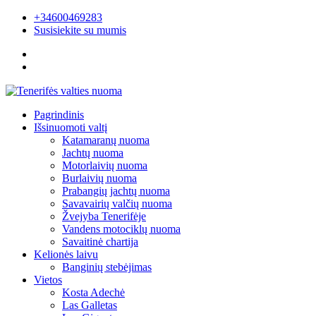
+34600469283
Susisiekite su mumis
Pagrindinis
Išsinuomoti valtį
Katamaranų nuoma
Jachtų nuoma
Motorlaivių nuoma
Burlaivių nuoma
Prabangių jachtų nuoma
Savavairių valčių nuoma
Žvejyba Tenerifėje
Vandens motociklų nuoma
Savaitinė chartija
Kelionės laivu
Banginių stebėjimas
Vietos
Kosta Adechė
Las Galletas