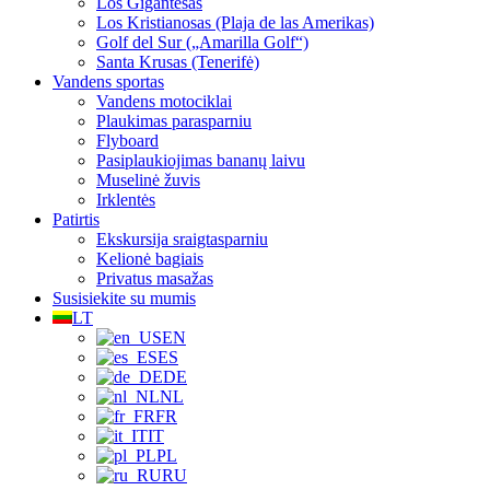
Los Gigantesas
Los Kristianosas (Plaja de las Amerikas)
Golf del Sur („Amarilla Golf“)
Santa Krusas (Tenerifė)
Vandens sportas
Vandens motociklai
Plaukimas parasparniu
Flyboard
Pasiplaukiojimas bananų laivu
Muselinė žuvis
Irklentės
Patirtis
Ekskursija sraigtasparniu
Kelionė bagiais
Privatus masažas
Susisiekite su mumis
LT
EN
ES
DE
NL
FR
IT
PL
RU