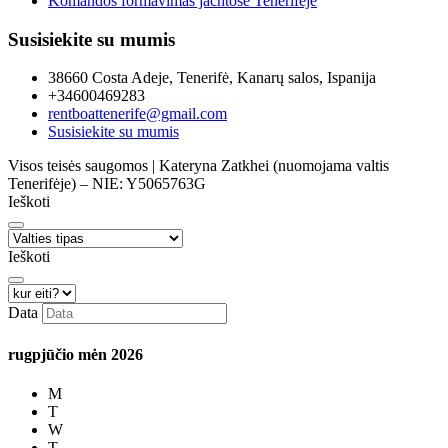
Komandos formavimas jachtose Tenerifėje
Susisiekite su mumis
38660 Costa Adeje, Tenerifė, Kanarų salos, Ispanija
+34600469283
rentboattenerife@gmail.com
Susisiekite su mumis
Visos teisės saugomos | Kateryna Zatkhei (nuomojama valtis
Tenerifėje) – NIE: Y5065763G
Ieškoti
Ieškoti
Data
rugpjūčio mėn
2026
M
T
W
T