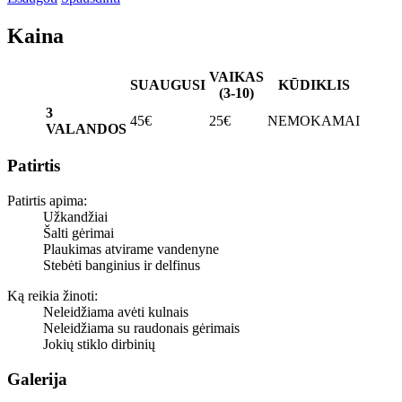
Kaina
VAIKAS
SUAUGUSI
KŪDIKLIS
(3-10)
3
45€
25€
NEMOKAMAI
VALANDOS
Patirtis
Patirtis apima:
Užkandžiai
Šalti gėrimai
Plaukimas atvirame vandenyne
Stebėti banginius ir delfinus
Ką reikia žinoti:
Neleidžiama avėti kulnais
Neleidžiama su raudonais gėrimais
Jokių stiklo dirbinių
Galerija