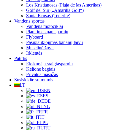
Los Kristianosas (Plaja de las Amerikas)
Golf del Sur („Amarilla Golf“)
Santa Krusas (Tenerifė)
Vandens sportas
Vandens motociklai
Plaukimas parasparniu
Flyboard
Pasiplaukiojimas bananų laivu
Muselinė žuvis
Irklentės
Patirtis
Ekskursija sraigtasparniu
Kelionė bagiais
Privatus masažas
Susisiekite su mumis
LT
EN
ES
DE
NL
FR
IT
PL
RU