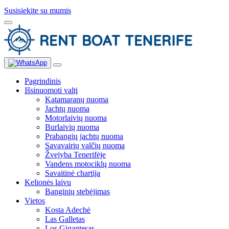
Susisiekite su mumis
Pagrindinis
Išsinuomoti valtį
Katamaranų nuoma
Jachtų nuoma
Motorlaivių nuoma
Burlaivių nuoma
Prabangių jachtų nuoma
Savavairių valčių nuoma
Žvejyba Tenerifėje
Vandens motociklų nuoma
Savaitinė chartija
Kelionės laivu
Banginių stebėjimas
Vietos
Kosta Adechė
Las Galletas
Los Gigantesas