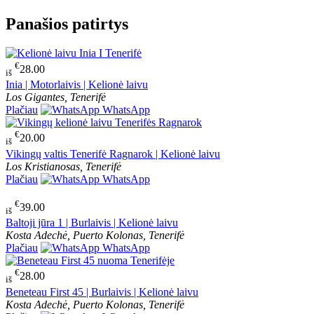
Panašios patirtys
€
28.00
iš
Inia | Motorlaivis | Kelionė laivu
Los Gigantes, Tenerifė
Plačiau
WhatsApp
€
20.00
iš
Vikingų valtis Tenerifė Ragnarok | Kelionė laivu
Los Kristianosas, Tenerifė
Plačiau
WhatsApp
€
39.00
iš
Baltoji jūra 1 | Burlaivis | Kelionė laivu
Kosta Adechė, Puerto Kolonas, Tenerifė
Plačiau
WhatsApp
€
28.00
iš
Beneteau First 45 | Burlaivis | Kelionė laivu
Kosta Adechė, Puerto Kolonas, Tenerifė