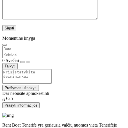
Momentinė knyga
0
Svečiai
Taikyti
Prašymas užsakyti
Dar nebūsite apmokestinti
€25
iš
Prašyti informacijos
Rent Boat Tenerife yra geriausia valčių nuomos vieta Tenerifėje