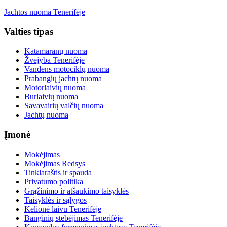
Jachtos nuoma Tenerifėje
Valties tipas
Katamaranų nuoma
Žvejyba Tenerifėje
Vandens motociklų nuoma
Prabangių jachtų nuoma
Motorlaivių nuoma
Burlaivių nuoma
Savavairių valčių nuoma
Jachtų nuoma
Įmonė
Mokėjimas
Mokėjimas Redsys
Tinklaraštis ir spauda
Privatumo politika
Grąžinimo ir atšaukimo taisyklės
Taisyklės ir sąlygos
Kelionė laivu Tenerifėje
Banginių stebėjimas Tenerifėje