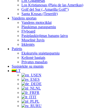
Los Gigantesas
Los Kristianosas (Plaja de las Amerikas)
Golf del Sur („Amarilla Golf“)
Santa Krusas (Tenerifė)
Vandens sportas
Vandens motociklai
Plaukimas parasparniu
Flyboard
Pasiplaukiojimas bananų laivu
Muselinė žuvis
Irklentės
Patirtis
Ekskursija sraigtasparniu
Kelionė bagiais
Privatus masažas
Susisiekite su mumis
LT
EN
ES
DE
NL
FR
IT
PL
RU