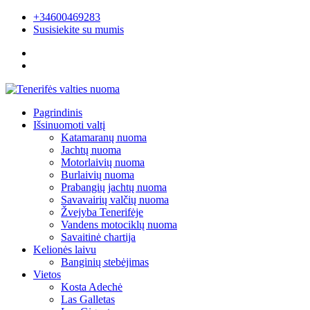
+34600469283
Susisiekite su mumis
Pagrindinis
Išsinuomoti valtį
Katamaranų nuoma
Jachtų nuoma
Motorlaivių nuoma
Burlaivių nuoma
Prabangių jachtų nuoma
Savavairių valčių nuoma
Žvejyba Tenerifėje
Vandens motociklų nuoma
Savaitinė chartija
Kelionės laivu
Banginių stebėjimas
Vietos
Kosta Adechė
Las Galletas