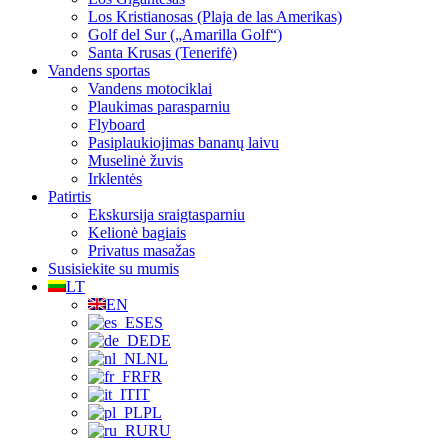
Los Kristianosas (Plaja de las Amerikas)
Golf del Sur („Amarilla Golf“)
Santa Krusas (Tenerifė)
Vandens sportas
Vandens motociklai
Plaukimas parasparniu
Flyboard
Pasiplaukiojimas bananų laivu
Muselinė žuvis
Irklentės
Patirtis
Ekskursija sraigtasparniu
Kelionė bagiais
Privatus masažas
Susisiekite su mumis
LT
EN
ES
DE
NL
FR
IT
PL
RU