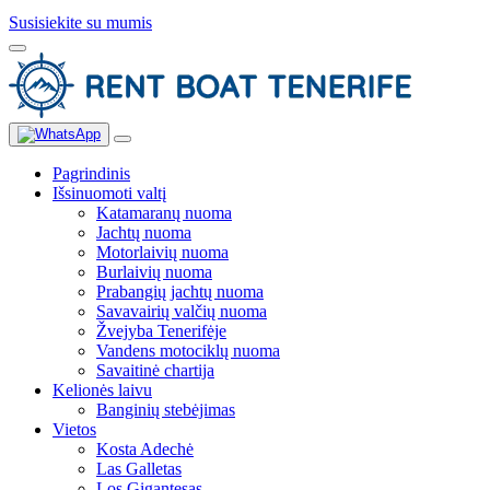
Susisiekite su mumis
Pagrindinis
Išsinuomoti valtį
Katamaranų nuoma
Jachtų nuoma
Motorlaivių nuoma
Burlaivių nuoma
Prabangių jachtų nuoma
Savavairių valčių nuoma
Žvejyba Tenerifėje
Vandens motociklų nuoma
Savaitinė chartija
Kelionės laivu
Banginių stebėjimas
Vietos
Kosta Adechė
Las Galletas
Los Gigantesas