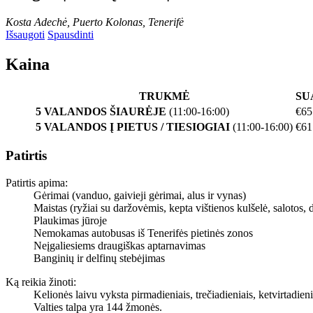
Kosta Adechė, Puerto Kolonas, Tenerifė
Išsaugoti
Spausdinti
Kaina
TRUKMĖ
SU
5 VALANDOS ŠIAURĖJE
(11:00-16:00)
€65
5 VALANDOS Į PIETUS / TIESIOGIAI
(11:00-16:00)
€61
Patirtis
Patirtis apima:
Gėrimai (vanduo, gaivieji gėrimai, alus ir vynas)
Maistas (ryžiai su daržovėmis, kepta vištienos kulšelė, salotos, d
Plaukimas jūroje
Nemokamas autobusas iš Tenerifės pietinės zonos
Neįgaliesiems draugiškas aptarnavimas
Banginių ir delfinų stebėjimas
Ką reikia žinoti:
Kelionės laivu vyksta pirmadieniais, trečiadieniais, ketvirtadien
Valties talpa yra 144 žmonės.