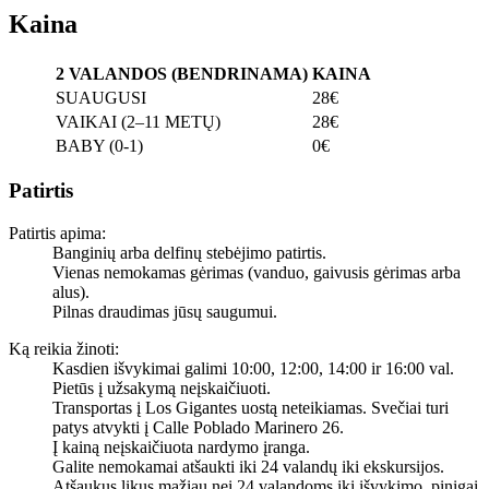
Kaina
2 VALANDOS (BENDRINAMA)
KAINA
SUAUGUSI
28€
VAIKAI (2–11 METŲ)
28€
BABY (0-1)
0€
Patirtis
Patirtis apima:
Banginių arba delfinų stebėjimo patirtis.
Vienas nemokamas gėrimas (vanduo, gaivusis gėrimas arba
alus).
Pilnas draudimas jūsų saugumui.
Ką reikia žinoti:
Kasdien išvykimai galimi 10:00, 12:00, 14:00 ir 16:00 val.
Pietūs į užsakymą neįskaičiuoti.
Transportas į Los Gigantes uostą neteikiamas. Svečiai turi
patys atvykti į Calle Poblado Marinero 26.
Į kainą neįskaičiuota nardymo įranga.
Galite nemokamai atšaukti iki 24 valandų iki ekskursijos.
Atšaukus likus mažiau nei 24 valandoms iki išvykimo, pinigai