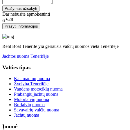
Prašymas užsakyti
Dar nebūsite apmokestinti
€28
iš
Prašyti informacijos
Rent Boat Tenerife yra geriausia valčių nuomos vieta Tenerifėje
Jachtos nuoma Tenerifėje
Valties tipas
Katamaranų nuoma
Žvejyba Tenerifėje
Vandens motociklų nuoma
Prabangių jachtų nuoma
Motorlaivių nuoma
Burlaivių nuoma
Savavairių valčių nuoma
Jachtų nuoma
Įmonė