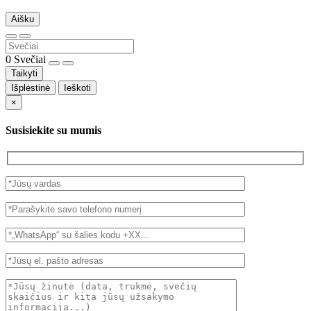
Aišku
0
Svečiai
Taikyti
Išplėstinė
Ieškoti
×
Susisiekite su mumis