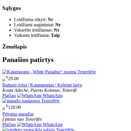
Sąlygos
Leidžiama rūkyti:
Nr
Leidžiami augintiniai:
Nr
Vakarėlis leidžiamas:
Nr
Vaikams leidžiama:
Taip
Žemėlapis
Panašios patirtys
€
29.00
iš
Baltasis rojus | Katamaranas | Kelionė laivu
Kosta Adechė, Puerto Kolonas, Tenerifė
Plačiau
WhatsApp
€
120.00
iš
Privatus masažas
Į pietus nuo Tenerifės
Plačiau
WhatsApp