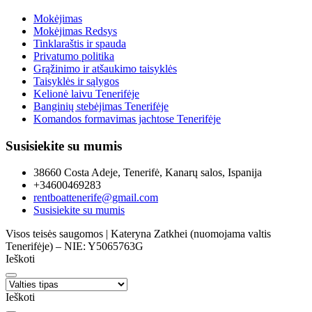
Mokėjimas
Mokėjimas Redsys
Tinklaraštis ir spauda
Privatumo politika
Grąžinimo ir atšaukimo taisyklės
Taisyklės ir sąlygos
Kelionė laivu Tenerifėje
Banginių stebėjimas Tenerifėje
Komandos formavimas jachtose Tenerifėje
Susisiekite su mumis
38660 Costa Adeje, Tenerifė, Kanarų salos, Ispanija
+34600469283
rentboattenerife@gmail.com
Susisiekite su mumis
Visos teisės saugomos | Kateryna Zatkhei (nuomojama valtis
Tenerifėje) – NIE: Y5065763G
Ieškoti
Ieškoti