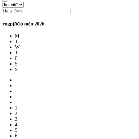
Data
rugpjūčio mėn
2026
M
T
W
T
F
S
S
1
2
3
4
5
6