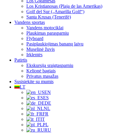
Los Gigantesas
Los Kristianosas (Plaja de las Amerikas)
Golf del Sur („Amarilla Golf“)
Santa Krusas (Tenerifė)
Vandens sportas
Vandens motociklai
Plaukimas parasparniu
Flyboard
Pasiplaukiojimas bananų laivu
Muselinė žuvis
Irklentės
Patirtis
Ekskursija sraigtasparniu
Kelionė bagiais
Privatus masažas
Susisiekite su mumis
LT
EN
ES
DE
NL
FR
IT
PL
RU