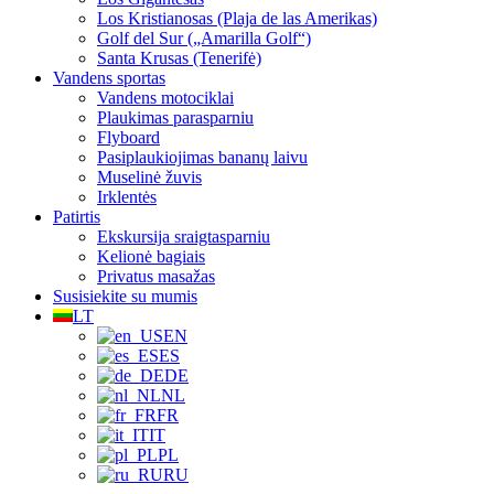
Los Kristianosas (Plaja de las Amerikas)
Golf del Sur („Amarilla Golf“)
Santa Krusas (Tenerifė)
Vandens sportas
Vandens motociklai
Plaukimas parasparniu
Flyboard
Pasiplaukiojimas bananų laivu
Muselinė žuvis
Irklentės
Patirtis
Ekskursija sraigtasparniu
Kelionė bagiais
Privatus masažas
Susisiekite su mumis
LT
EN
ES
DE
NL
FR
IT
PL
RU