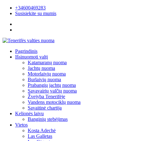
+34600469283
Susisiekite su mumis
Pagrindinis
Išsinuomoti valtį
Katamaranų nuoma
Jachtų nuoma
Motorlaivių nuoma
Burlaivių nuoma
Prabangių jachtų nuoma
Savavairių valčių nuoma
Žvejyba Tenerifėje
Vandens motociklų nuoma
Savaitinė chartija
Kelionės laivu
Banginių stebėjimas
Vietos
Kosta Adechė
Las Galletas