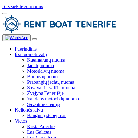
Susisiekite su mumis
Pagrindinis
Išsinuomoti valtį
Katamaranų nuoma
Jachtų nuoma
Motorlaivių nuoma
Burlaivių nuoma
Prabangių jachtų nuoma
Savavairių valčių nuoma
Žvejyba Tenerifėje
Vandens motociklų nuoma
Savaitinė chartija
Kelionės laivu
Banginių stebėjimas
Vietos
Kosta Adechė
Las Galletas
Los Gigantesas