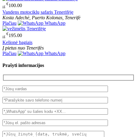
€
100.00
iš
Vandens motociklų safaris Tenerifėje
Kosta Adechė, Puerto Kolonas, Tenerifė
Plačiau
WhatsApp
€
195.00
iš
Kelionė bagiais
Į pietus nuo Tenerifės
Plačiau
WhatsApp
Prašyti informacijos