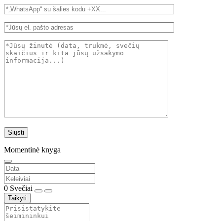
Momentinė knyga
0
Svečiai
Taikyti