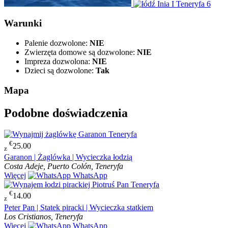
Warunki
Palenie dozwolone:
NIE
Zwierzęta domowe są dozwolone:
NIE
Impreza dozwolona:
NIE
Dzieci są dozwolone:
Tak
Mapa
Podobne doświadczenia
€
25.00
z
Garanon | Żaglówka | Wycieczka łodzią
Costa Adeje, Puerto Colón, Teneryfa
Więcej
WhatsApp
€
14.00
z
Peter Pan | Statek piracki | Wycieczka statkiem
Los Cristianos, Teneryfa
Więcej
WhatsApp