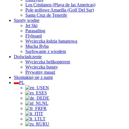
Los Cristianos (Playa de las Americas)
Pole golfowe Amarilla (Golf Del Sur)
Santa Cruz de Tenerife
Sporty wodne
Jet Ski
Parasailing
Flyboard
Wycieczka łodzią bananową
Mucha Ryba
Surfowanie z wiosłem
Doświadczenie
Wycieczka helikopterem
Wycieczka buggy
Prywatny masaż
Skontaktuj się z nami
PL
EN
ES
DE
NL
FR
IT
LT
RU