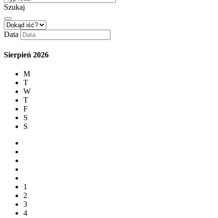
Szukaj
Data
Sierpień
2026
M
T
W
T
F
S
S
1
2
3
4