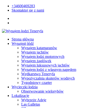
+34600469283
Skontaktuj się z nami
Strona główna
Wynajmij łódź
Wynajem katamaranów
Wynajem jachtów
Wynajem łodzi motorowych
Wynajem żaglówek
Wynajem luksusowych jachtów
Wynajem łodzi z własnym napędem
Wędkarstwo Teneryfa
Wypożyczalnia skuterów wodnych
Tygodniowy czarter
Wycieczki łodzią
Obserwowanie wielorybów
Lokalizacje
Wybrzeże Adeje
Las Galletas