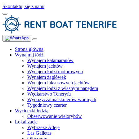
Skontaktuj się z nami
Strona główna
Wynajmij łódź
Wynajem katamaranów
Wynajem jachtów
Wynajem łodzi motorowych
Wynajem żaglówek
Wynajem luksusowych jachtów
Wynajem łodzi z własnym napędem
Wędkarstwo Teneryfa
Wypożyczalnia skuterów wodnych
Tygodniowy czarter
Wycieczki łodzią
Obserwowanie wielorybów
Lokalizacje
Wybrzeże Adeje
Las Galletas
Olbrzymy