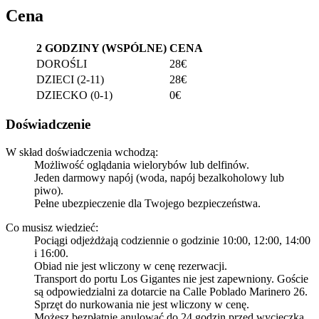
Cena
2 GODZINY (WSPÓLNE)
CENA
DOROŚLI
28€
DZIECI (2-11)
28€
DZIECKO (0-1)
0€
Doświadczenie
W skład doświadczenia wchodzą:
Możliwość oglądania wielorybów lub delfinów.
Jeden darmowy napój (woda, napój bezalkoholowy lub
piwo).
Pełne ubezpieczenie dla Twojego bezpieczeństwa.
Co musisz wiedzieć:
Pociągi odjeżdżają codziennie o godzinie 10:00, 12:00, 14:00
i 16:00.
Obiad nie jest wliczony w cenę rezerwacji.
Transport do portu Los Gigantes nie jest zapewniony. Goście
są odpowiedzialni za dotarcie na Calle Poblado Marinero 26.
Sprzęt do nurkowania nie jest wliczony w cenę.
Możesz bezpłatnie anulować do 24 godzin przed wycieczką.