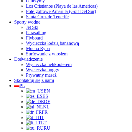
Olbrzymy
Los Cristianos (Playa de las Americas)
Pole golfowe Amarilla (Golf Del Sur)
Santa Cruz de Tenerife
Sporty wodne
Jet Ski
Parasailing
Flyboard
Wycieczka łodzią bananową
Mucha Ryba
Surfowanie z wiosłem
Doświadczenie
Wycieczka helikopterem
Wycieczka buggy
Prywatny masaż
Skontaktuj się z nami
PL
EN
ES
DE
NL
FR
IT
LT
RU