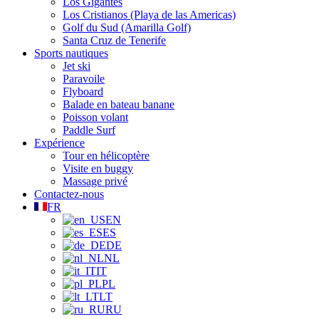
Los Gigantes
Los Cristianos (Playa de las Americas)
Golf du Sud (Amarilla Golf)
Santa Cruz de Tenerife
Sports nautiques
Jet ski
Paravoile
Flyboard
Balade en bateau banane
Poisson volant
Paddle Surf
Expérience
Tour en hélicoptère
Visite en buggy
Massage privé
Contactez-nous
FR
EN
ES
DE
NL
IT
PL
LT
RU