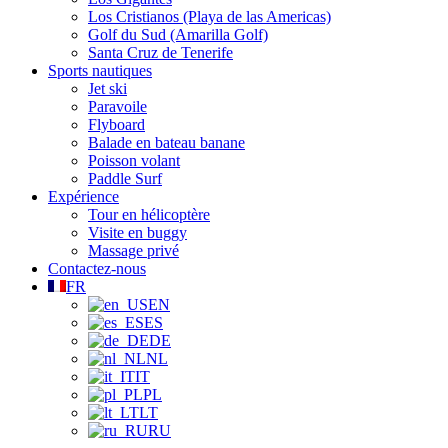
Los Cristianos (Playa de las Americas)
Golf du Sud (Amarilla Golf)
Santa Cruz de Tenerife
Sports nautiques
Jet ski
Paravoile
Flyboard
Balade en bateau banane
Poisson volant
Paddle Surf
Expérience
Tour en hélicoptère
Visite en buggy
Massage privé
Contactez-nous
FR
EN
ES
DE
NL
IT
PL
LT
RU