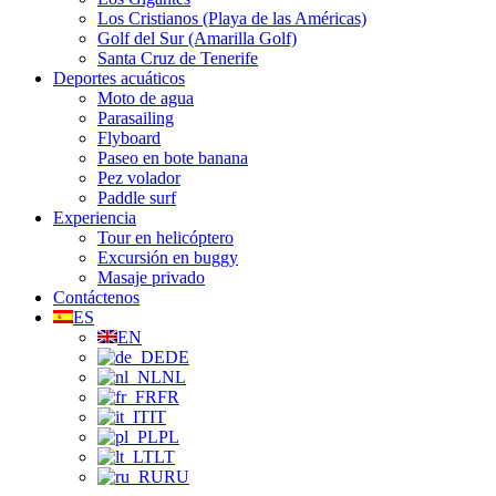
Los Cristianos (Playa de las Américas)
Golf del Sur (Amarilla Golf)
Santa Cruz de Tenerife
Deportes acuáticos
Moto de agua
Parasailing
Flyboard
Paseo en bote banana
Pez volador
Paddle surf
Experiencia
Tour en helicóptero
Excursión en buggy
Masaje privado
Contáctenos
ES
EN
DE
NL
FR
IT
PL
LT
RU