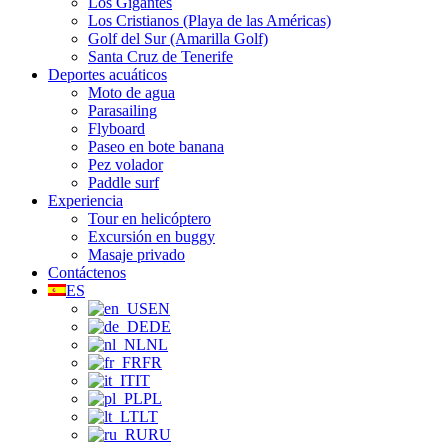
Los Gigantes
Los Cristianos (Playa de las Américas)
Golf del Sur (Amarilla Golf)
Santa Cruz de Tenerife
Deportes acuáticos
Moto de agua
Parasailing
Flyboard
Paseo en bote banana
Pez volador
Paddle surf
Experiencia
Tour en helicóptero
Excursión en buggy
Masaje privado
Contáctenos
ES
EN
DE
NL
FR
IT
PL
LT
RU