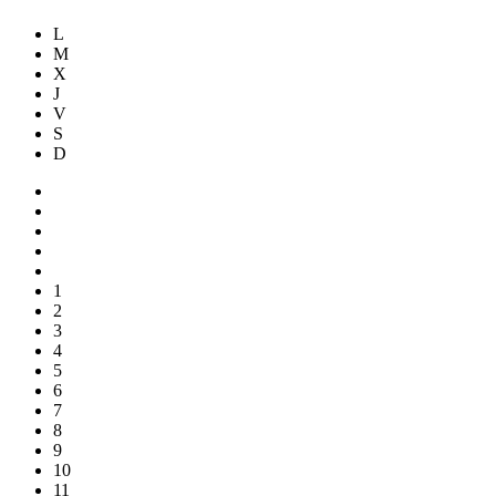
L
M
X
J
V
S
D
1
2
3
4
5
6
7
8
9
10
11