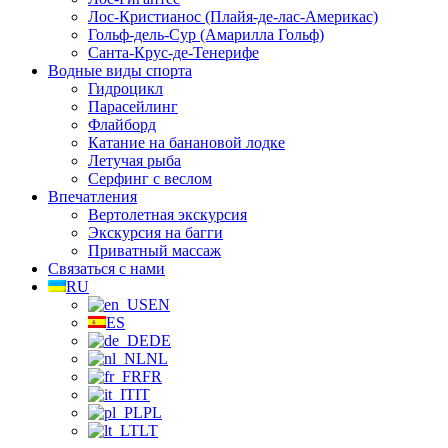
Лос-Кристианос (Плайя-де-лас-Америкас)
Гольф-дель-Сур (Амарилла Гольф)
Санта-Крус-де-Тенерифе
Водные виды спорта
Гидроцикл
Парасейлинг
Флайборд
Катание на банановой лодке
Летучая рыба
Серфинг с веслом
Впечатления
Вертолетная экскурсия
Экскурсия на багги
Приватный массаж
Связаться с нами
RU
EN
ES
DE
NL
FR
IT
PL
LT