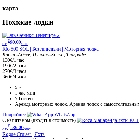
карта
Похожие лодки
€
90.00
от
/час
Rio 500 SOL | Без лицензии | Моторная лодка
Коста-Адехе, Пуэрто-Колон, Тенерифе
130€/1 час
190€/2 часа
270€/3 часа
360€/4 часа
5
м
1 час
мин.
5
Гостей
Аренда моторных лодок, Аренда лодок с самостоятельн
Подробнее
WhatsApp
С капитаном (входит в стоимость)
€
136.00
от
/час
Rogue Cruiser | Яхта