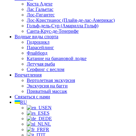
Коста Адехе
Лас Гальетас
Лос-Гигантес
Лос-Кристианос (Плайя-де-лас-Америкас)
Гольф-дель-Сур (Амарилла Гольф)
Санта-Крус-де-Тенерифе
Водные виды спорта
Гидроцикл
Парасейлинг
Флайборд
Катание на банановой лодке
Летучая рыба
Серфинг с веслом
Впечатления
Вертолетная экскурсия
Экскурсия на багги
Приватный массаж
Связаться с нами
RU
EN
ES
DE
NL
FR
IT