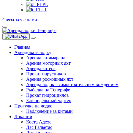
PL
LT
Связаться с нами
Главная
Арендовать лодку
Аренда катамарана
Аренда моторных яхт
Аренда катера
Прокат парусников
Аренда роскошных яхт
Аренда лодок с самостоятельным вождением
Рыбалка на Тенерифе
Прокат гидроциклов
Еженедельный чартер
Прогулка на лодке
Наблюдение за китами
Локации
Коста Адехе
Лас Гальетас
Лос-Гигантес