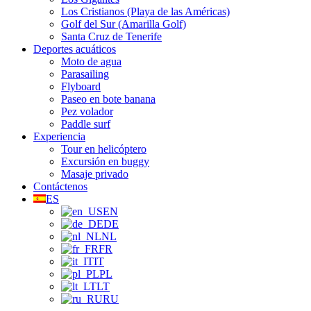
Los Cristianos (Playa de las Américas)
Golf del Sur (Amarilla Golf)
Santa Cruz de Tenerife
Deportes acuáticos
Moto de agua
Parasailing
Flyboard
Paseo en bote banana
Pez volador
Paddle surf
Experiencia
Tour en helicóptero
Excursión en buggy
Masaje privado
Contáctenos
ES
EN
DE
NL
FR
IT
PL
LT
RU