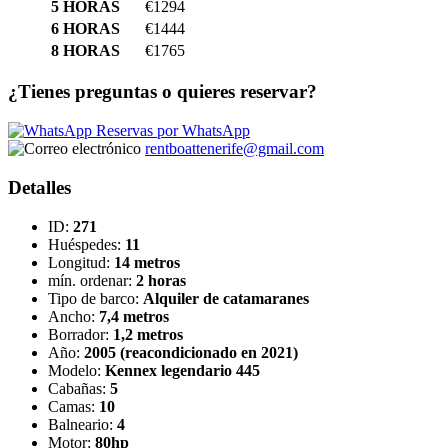
5 HORAS
€1294
6 HORAS
€1444
8 HORAS
€1765
¿Tienes preguntas o quieres reservar?
Reservas por WhatsApp
rentboattenerife@gmail.com
Detalles
ID:
271
Huéspedes:
11
Longitud:
14 metros
mín. ordenar:
2 horas
Tipo de barco:
Alquiler de catamaranes
Ancho:
7,4 metros
Borrador:
1,2 metros
Año:
2005 (reacondicionado en 2021)
Modelo:
Kennex legendario 445
Cabañas:
5
Camas:
10
Balneario:
4
Motor:
80hp