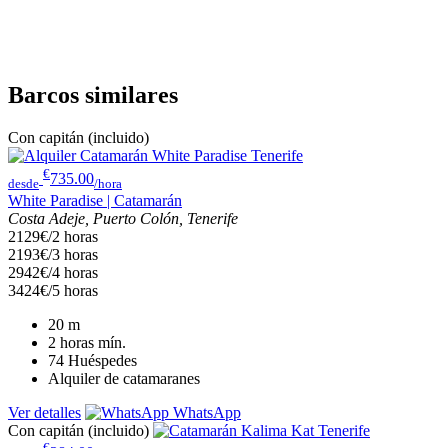
Barcos similares
Con capitán (incluido)
€
735.00
desde
/hora
White Paradise | Catamarán
Costa Adeje, Puerto Colón, Tenerife
2129€/2 horas
2193€/3 horas
2942€/4 horas
3424€/5 horas
20
m
2 horas
mín.
74
Huéspedes
Alquiler de catamaranes
Ver detalles
WhatsApp
Con capitán (incluido)
€