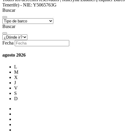
Tenerife) - NIE: Y5065763G
Buscar
Buscar
Fecha
agosto
2026
L
M
X
J
V
S
D