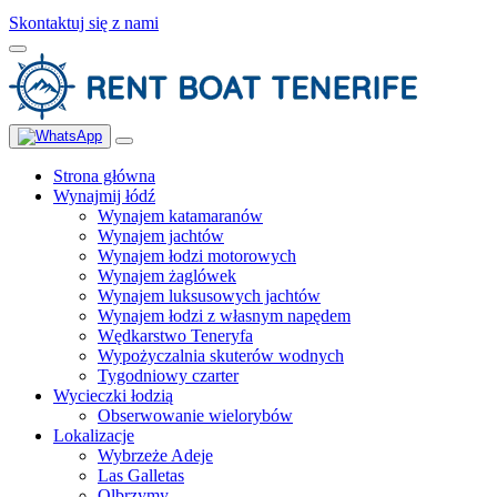
Skontaktuj się z nami
Strona główna
Wynajmij łódź
Wynajem katamaranów
Wynajem jachtów
Wynajem łodzi motorowych
Wynajem żaglówek
Wynajem luksusowych jachtów
Wynajem łodzi z własnym napędem
Wędkarstwo Teneryfa
Wypożyczalnia skuterów wodnych
Tygodniowy czarter
Wycieczki łodzią
Obserwowanie wielorybów
Lokalizacje
Wybrzeże Adeje
Las Galletas
Olbrzymy