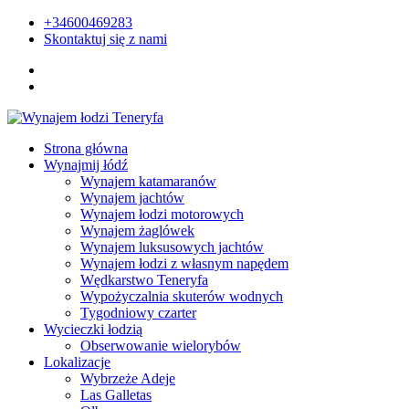
+34600469283
Skontaktuj się z nami
Strona główna
Wynajmij łódź
Wynajem katamaranów
Wynajem jachtów
Wynajem łodzi motorowych
Wynajem żaglówek
Wynajem luksusowych jachtów
Wynajem łodzi z własnym napędem
Wędkarstwo Teneryfa
Wypożyczalnia skuterów wodnych
Tygodniowy czarter
Wycieczki łodzią
Obserwowanie wielorybów
Lokalizacje
Wybrzeże Adeje
Las Galletas