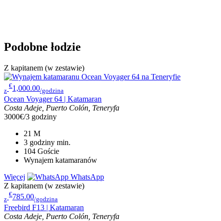
Podobne łodzie
Z kapitanem (w zestawie)
€
1,000.00
z
/godzina
Ocean Voyager 64 | Katamaran
Costa Adeje, Puerto Colón, Teneryfa
3000€/3 godziny
21
M
3 godziny
min.
104
Goście
Wynajem katamaranów
Więcej
WhatsApp
Z kapitanem (w zestawie)
€
785.00
z
/godzina
Freebird F13 | Katamaran
Costa Adeje, Puerto Colón, Teneryfa