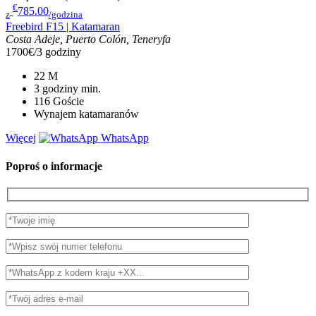
€
785.00
z
/godzina
Freebird F15 | Katamaran
Costa Adeje, Puerto Colón, Teneryfa
1700€/3 godziny
22
M
3 godziny
min.
116
Goście
Wynajem katamaranów
Więcej
WhatsApp
Poproś o informacje