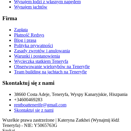
Wynajem łodzi z własnym napędem
Wynajem jachtów
Firma
Zapłata
Płatność Redsys
Blog i prasa
Polityka prywatności
Zasady zwrotów i anulowania
Warunki i postanowienia
Wycieczka statkiem Teneryfa
Obserwowanie wielorybów na Teneryfie
Team building na jachtach na Teneryfie
Skontaktuj się z nami
38660 Costa Adeje, Teneryfa, Wyspy Kanaryjskie, Hiszpania
+34600469283
rentboattenerife@gmail.com
Skontaktuj się z nami
Wszelkie prawa zastrzeżone | Kateryna Zatkhei (Wynajmij łódź
Teneryfa) - NIE: Y5065763G
Szukaj