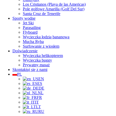
Los Cristianos (Playa de las Americas)
Pole golfowe Amarilla (Golf Del Sur)
Santa Cruz de Tenerife
Sporty wodne
Jet Ski
Parasailing
Flyboard
Wycieczka łodzią bananową
Mucha Ryba
Surfowanie z wiosłem
Doświadczenie
Wycieczka helikopterem
Wycieczka buggy
Prywatny masaż
Skontaktuj się z nami
PL
EN
ES
DE
NL
FR
IT
LT
RU