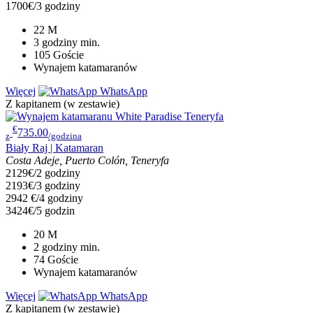
1700€/3 godziny
22
M
3 godziny
min.
105
Goście
Wynajem katamaranów
Więcej
WhatsApp
Z kapitanem (w zestawie)
€
735.00
z
/godzina
Biały Raj | Katamaran
Costa Adeje, Puerto Colón, Teneryfa
2129€/2 godziny
2193€/3 godziny
2942 €/4 godziny
3424€/5 godzin
20
M
2 godziny
min.
74
Goście
Wynajem katamaranów
Więcej
WhatsApp
Z kapitanem (w zestawie)