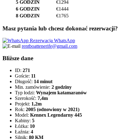
5 GODZIN
€1294
6 GODZIN
€1444
8 GODZIN
€1765
Masz pytania lub chcesz dokonać rezerwacji?
Rezerwacja WhatsApp
rentboattenerife@gmail.com
Bliższe dane
ID:
271
Goście:
11
Długość:
14 minut
Min. zamówienie:
2 godziny
Typ łodzi:
Wynajem katamaranów
Szerokość:
7,4m
Projekt:
1,2m
Rok:
2005 (odnowiony w 2021)
Model:
Kennex Legendarny 445
Kabiny:
5
Łóżka:
10
Łaźnia:
4
Silnik:
80 KM