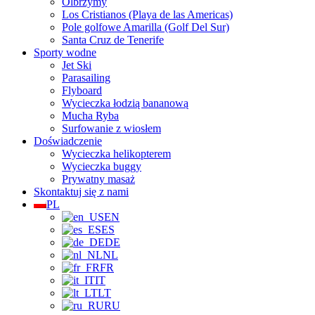
Olbrzymy
Los Cristianos (Playa de las Americas)
Pole golfowe Amarilla (Golf Del Sur)
Santa Cruz de Tenerife
Sporty wodne
Jet Ski
Parasailing
Flyboard
Wycieczka łodzią bananową
Mucha Ryba
Surfowanie z wiosłem
Doświadczenie
Wycieczka helikopterem
Wycieczka buggy
Prywatny masaż
Skontaktuj się z nami
PL
EN
ES
DE
NL
FR
IT
LT
RU