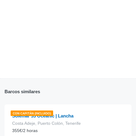
Barcos similares
€
160.00
desde
/hora
CON CAPITÁN (INCLUIDO)
Solemar 33 Oceanic | Lancha
Costa Adeje, Puerto Colón, Tenerife
355€/2 horas