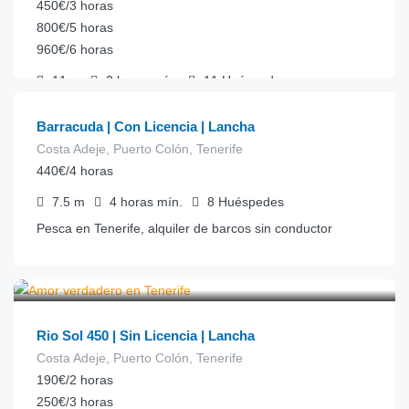
450€/3 horas
800€/5 horas
960€/6 horas
€
110.00
desde
/hora
11
m
2 horas
mín.
11
Huéspedes
Alquiler de lanchas
Barracuda | Con Licencia | Lancha
Costa Adeje, Puerto Colón, Tenerife
440€/4 horas
Ver detalles
WhatsApp
7.5
m
4 horas
mín.
8
Huéspedes
Pesca en Tenerife, alquiler de barcos sin conductor
€
77.00
desde
/hora
Ver detalles
WhatsApp
Rio Sol 450 | Sin Licencia | Lancha
Costa Adeje, Puerto Colón, Tenerife
190€/2 horas
250€/3 horas