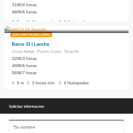
310€/4 horas
460€/6 horas
5
m
2 horas
mín.
5
Huéspedes
€
105.00
desde
/hora
Alquiler de lanchas, Alquiler de barcos sin patrón
CON CAPITÁN (INCLUIDO)
Barco 33 | Lancha
Costa Adeje, Puerto Colón, Tenerife
Ver detalles
WhatsApp
320€/3 horas
490€/6 horas
560€/7 horas
5
m
3 horas
mín.
4
Huéspedes
Pesca Tenerife, Alquiler de Lanchas
Solicitar informacion
Ver detalles
WhatsApp