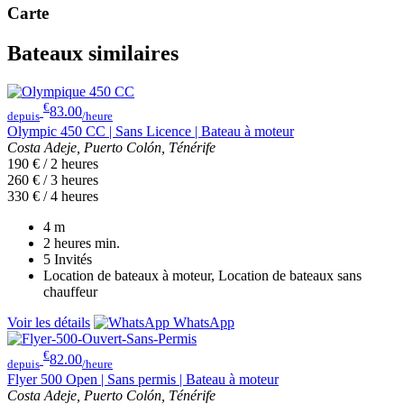
Carte
Bateaux similaires
€
83.00
depuis
/heure
Olympic 450 CC | Sans Licence | Bateau à moteur
Costa Adeje, Puerto Colón, Ténérife
190 € / 2 heures
260 € / 3 heures
330 € / 4 heures
4
m
2 heures
min.
5
Invités
Location de bateaux à moteur, Location de bateaux sans
chauffeur
Voir les détails
WhatsApp
€
82.00
depuis
/heure
Flyer 500 Open | Sans permis | Bateau à moteur
Costa Adeje, Puerto Colón, Ténérife