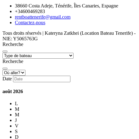
38660 Costa Adeje, Ténérife, Îles Canaries, Espagne
+34600469283
rentboattenerife@gmail.com
Contactez-nous
Tous droits réservés | Kateryna Zatkhei (Location Bateau Tenerife) -
NIE: Y5065763G
Recherche
Recherche
Date
août
2026
L
M
M
J
V
S
D