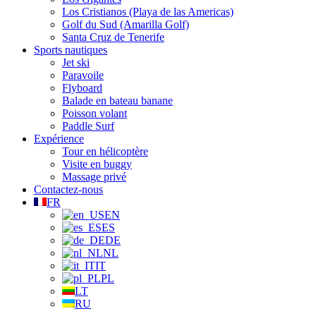
Los Cristianos (Playa de las Americas)
Golf du Sud (Amarilla Golf)
Santa Cruz de Tenerife
Sports nautiques
Jet ski
Paravoile
Flyboard
Balade en bateau banane
Poisson volant
Paddle Surf
Expérience
Tour en hélicoptère
Visite en buggy
Massage privé
Contactez-nous
FR
EN
ES
DE
NL
IT
PL
LT
RU