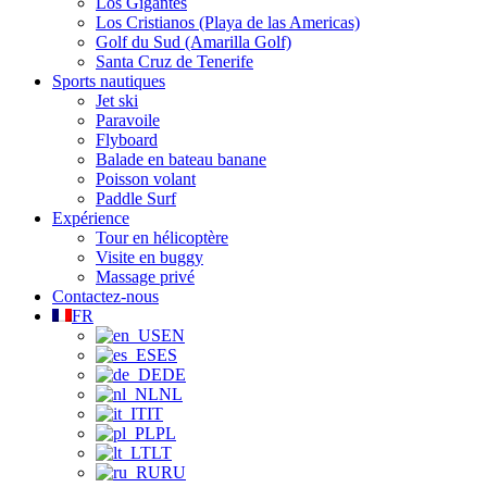
Los Gigantes
Los Cristianos (Playa de las Americas)
Golf du Sud (Amarilla Golf)
Santa Cruz de Tenerife
Sports nautiques
Jet ski
Paravoile
Flyboard
Balade en bateau banane
Poisson volant
Paddle Surf
Expérience
Tour en hélicoptère
Visite en buggy
Massage privé
Contactez-nous
FR
EN
ES
DE
NL
IT
PL
LT
RU