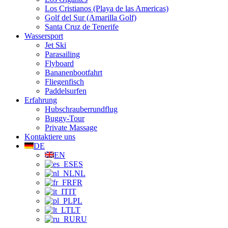
Los Cristianos (Playa de las Americas)
Golf del Sur (Amarilla Golf)
Santa Cruz de Tenerife
Wassersport
Jet Ski
Parasailing
Flyboard
Bananenbootfahrt
Fliegenfisch
Paddelsurfen
Erfahrung
Hubschrauberrundflug
Buggy-Tour
Private Massage
Kontaktiere uns
DE
EN
ES
NL
FR
IT
PL
LT
RU