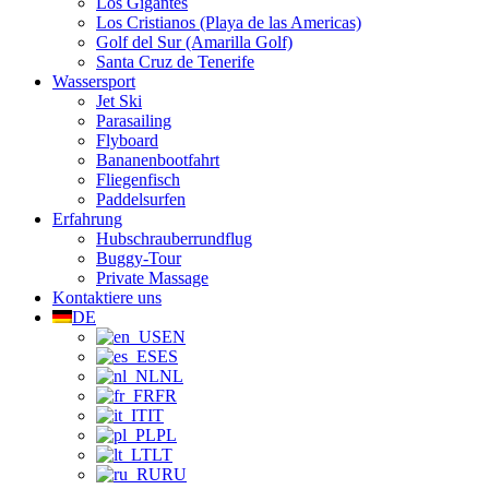
Los Gigantes
Los Cristianos (Playa de las Americas)
Golf del Sur (Amarilla Golf)
Santa Cruz de Tenerife
Wassersport
Jet Ski
Parasailing
Flyboard
Bananenbootfahrt
Fliegenfisch
Paddelsurfen
Erfahrung
Hubschrauberrundflug
Buggy-Tour
Private Massage
Kontaktiere uns
DE
EN
ES
NL
FR
IT
PL
LT
RU