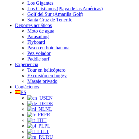
Los Gigantes
Los Cristianos (Playa de las Américas)
Golf del Sur (Amarilla Golf)
Santa Cruz de Tenerife
Deportes acuáticos
Moto de agua
Parasailing
Flyboard
Paseo en bote banana
Pez volador
Paddle surf
Experiencia
Tour en helicóptero
Excursión en buggy
Masaje privado
Contáctenos
ES
EN
DE
NL
FR
IT
PL
LT
RU