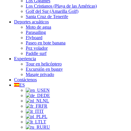
Los Gigantes
Los Cristianos (Playa de las Américas)
Golf del Sur (Amarilla Golf)
Santa Cruz de Tenerife
Deportes acuáticos
Moto de agua
Parasailing
Flyboard
Paseo en bote banana
Pez volador
Paddle surf
Experiencia
Tour en helicóptero
Excursión en buggy
Masaje privado
Contáctenos
ES
EN
DE
NL
FR
IT
PL
LT
RU