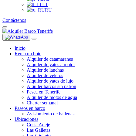
LT
RU
Contáctenos
Inicio
Renta un bote
Alquiler de catamaranes
Alquiler de yates a motor
Alquiler de lanchas
Alquiler de veleros
Alquiler de yates de lujo
Alquiler barcos sin patron
Pesca en Tenerife
Alquiler de motos de agua
Charter semanal
Paseos en barco
Avistamiento de ballenas
Ubicaciones
Costa Adeje
Las Galletas
Los Gigantes