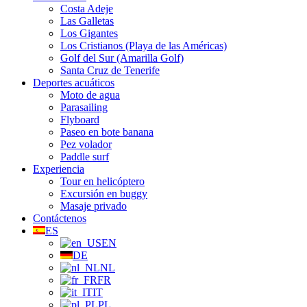
Costa Adeje
Las Galletas
Los Gigantes
Los Cristianos (Playa de las Américas)
Golf del Sur (Amarilla Golf)
Santa Cruz de Tenerife
Deportes acuáticos
Moto de agua
Parasailing
Flyboard
Paseo en bote banana
Pez volador
Paddle surf
Experiencia
Tour en helicóptero
Excursión en buggy
Masaje privado
Contáctenos
ES
EN
DE
NL
FR
IT
PL