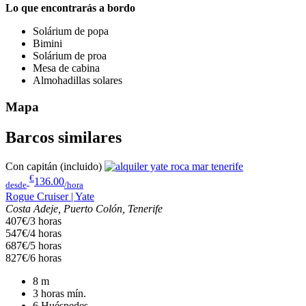
Lo que encontrarás a bordo
Solárium de popa
Bimini
Solárium de proa
Mesa de cabina
Almohadillas solares
Mapa
Barcos similares
Con capitán (incluido)
€
136.00
desde
/hora
Rogue Cruiser | Yate
Costa Adeje, Puerto Colón, Tenerife
407€/3 horas
547€/4 horas
687€/5 horas
827€/6 horas
8
m
3 horas
mín.
6
Huéspedes