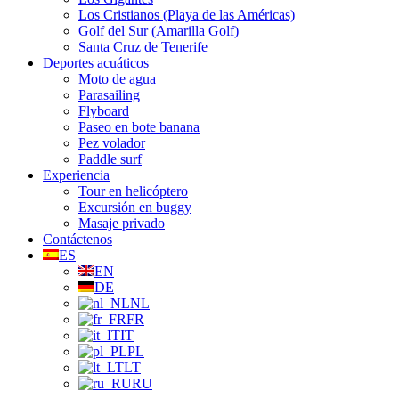
Los Cristianos (Playa de las Américas)
Golf del Sur (Amarilla Golf)
Santa Cruz de Tenerife
Deportes acuáticos
Moto de agua
Parasailing
Flyboard
Paseo en bote banana
Pez volador
Paddle surf
Experiencia
Tour en helicóptero
Excursión en buggy
Masaje privado
Contáctenos
ES
EN
DE
NL
FR
IT
PL
LT
RU