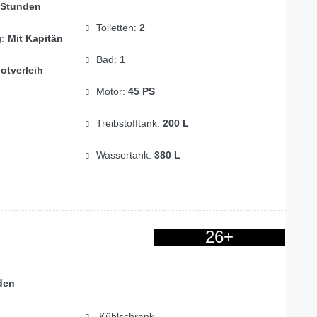
 Stunden
Toiletten:
2
g:
Mit Kapitän
Bad:
1
otverleih
Motor:
45 PS
Treibstofftank:
200 L
Wassertank:
380 L
26+
den
Kühlschrank