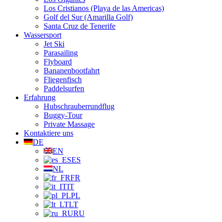
Los Cristianos (Playa de las Americas)
Golf del Sur (Amarilla Golf)
Santa Cruz de Tenerife
Wassersport
Jet Ski
Parasailing
Flyboard
Bananenbootfahrt
Fliegenfisch
Paddelsurfen
Erfahrung
Hubschrauberrundflug
Buggy-Tour
Private Massage
Kontaktiere uns
DE
EN
ES
NL
FR
IT
PL
LT
RU