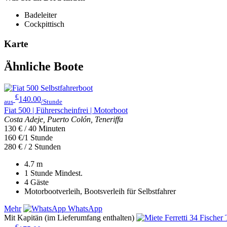
Badeleiter
Cockpittisch
Karte
Ähnliche Boote
€
140.00
aus
/Stunde
Fiat 500 | Führerscheinfrei | Motorboot
Costa Adeje, Puerto Colón, Teneriffa
130 € / 40 Minuten
160 €/1 Stunde
280 € / 2 Stunden
4.7
m
1 Stunde
Mindest.
4
Gäste
Motorbootverleih, Bootsverleih für Selbstfahrer
Mehr
WhatsApp
Mit Kapitän (im Lieferumfang enthalten)
€