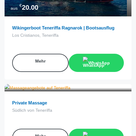
€
20.00
aus
Wikingerboot Teneriffa Ragnarok | Bootsausflug
Los Cristianos, Teneriffa
Mehr
WhatsApp
€
120.00
aus
Private Massage
Südlich von Teneriffa
Mehr