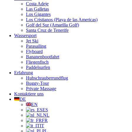
Costa Adeje
Las Galletas
Los Gigantes
Los Cristianos (Playa de las Americas)
Golf del Sur (Amarilla Golf)
Santa Cruz de Tenerife
Wassersport
Jet Ski
Parasailing
Flyboard
Bananenbootfahrt
Fliegenfisch
Paddelsurfen
Erfahrung
Hubschrauberrundflug
Buggy-Tour
Private Massage
Kontaktiere uns
DE
EN
ES
NL
FR
IT
PL