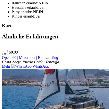
Rauchen erlaubt:
NEIN
Haustiere erlaubt:
Ja
Party erlaubt:
NEIN
Kinder erlaubt:
Ja
Karte
Ähnliche Erfahrungen
€
50.00
aus
Opera 60 | Motorboot | Bootsausflug
Costa Adeje, Puerto Colón, Teneriffa
Mehr
WhatsApp