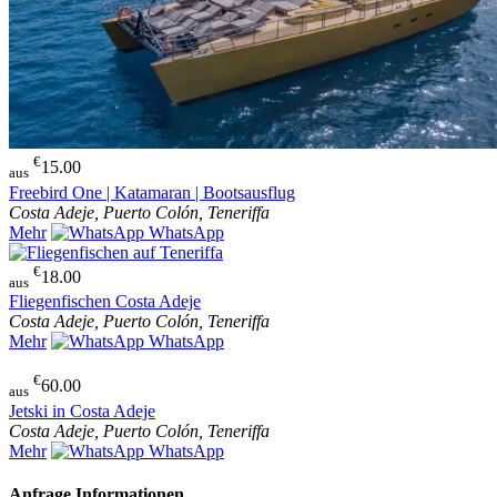
€
15.00
aus
Freebird One | Katamaran | Bootsausflug
Costa Adeje, Puerto Colón, Teneriffa
Mehr
WhatsApp
€
18.00
aus
Fliegenfischen Costa Adeje
Costa Adeje, Puerto Colón, Teneriffa
Mehr
WhatsApp
€
60.00
aus
Jetski in Costa Adeje
Costa Adeje, Puerto Colón, Teneriffa
Mehr
WhatsApp
Anfrage Informationen