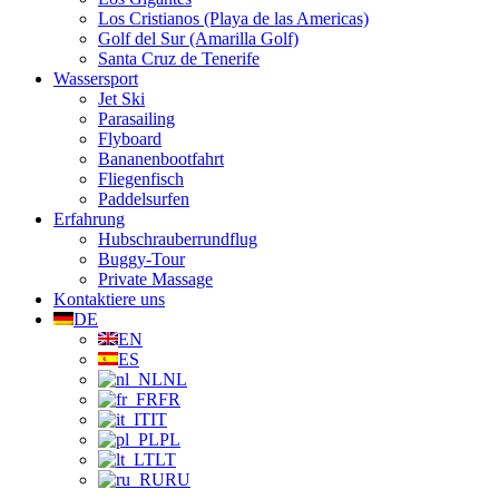
Los Cristianos (Playa de las Americas)
Golf del Sur (Amarilla Golf)
Santa Cruz de Tenerife
Wassersport
Jet Ski
Parasailing
Flyboard
Bananenbootfahrt
Fliegenfisch
Paddelsurfen
Erfahrung
Hubschrauberrundflug
Buggy-Tour
Private Massage
Kontaktiere uns
DE
EN
ES
NL
FR
IT
PL
LT
RU