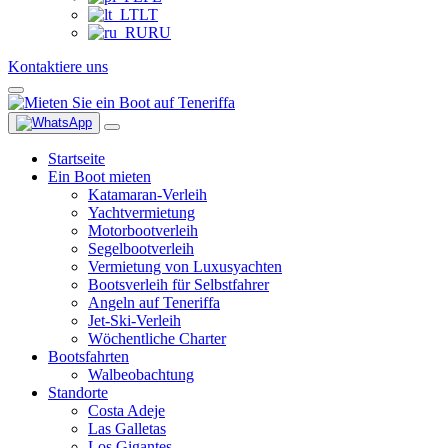
LT
RU
Kontaktiere uns
Startseite
Ein Boot mieten
Katamaran-Verleih
Yachtvermietung
Motorbootverleih
Segelbootverleih
Vermietung von Luxusyachten
Bootsverleih für Selbstfahrer
Angeln auf Teneriffa
Jet-Ski-Verleih
Wöchentliche Charter
Bootsfahrten
Walbeobachtung
Standorte
Costa Adeje
Las Galletas
Los Gigantes