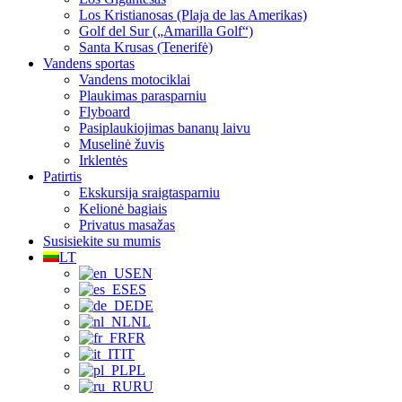
Los Kristianosas (Plaja de las Amerikas)
Golf del Sur („Amarilla Golf“)
Santa Krusas (Tenerifė)
Vandens sportas
Vandens motociklai
Plaukimas parasparniu
Flyboard
Pasiplaukiojimas bananų laivu
Muselinė žuvis
Irklentės
Patirtis
Ekskursija sraigtasparniu
Kelionė bagiais
Privatus masažas
Susisiekite su mumis
LT
EN
ES
DE
NL
FR
IT
PL
RU