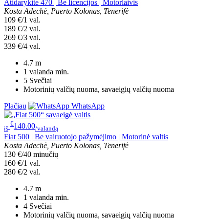
Atidarykite 470 | Be licencijos | Motorlaivis
Kosta Adechė, Puerto Kolonas, Tenerifė
109 €/1 val.
189 €/2 val.
269 €/3 val.
339 €/4 val.
4.7
m
1 valanda
min.
5
Svečiai
Motorinių valčių nuoma, savaeigių valčių nuoma
Plačiau
WhatsApp
€
140.00
iš
/valandą
Fiat 500 | Be vairuotojo pažymėjimo | Motorinė valtis
Kosta Adechė, Puerto Kolonas, Tenerifė
130 €/40 minučių
160 €/1 val.
280 €/2 val.
4.7
m
1 valanda
min.
4
Svečiai
Motorinių valčių nuoma, savaeigių valčių nuoma