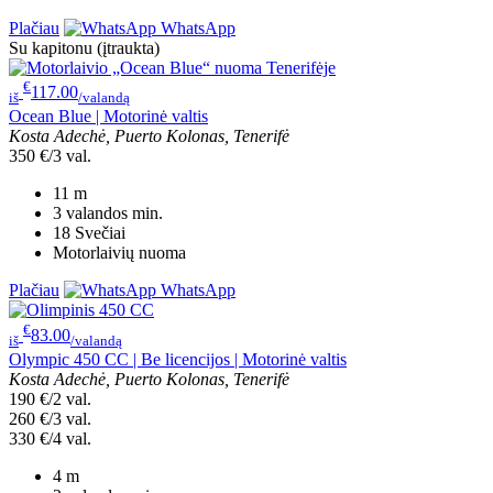
Plačiau
WhatsApp
Su kapitonu (įtraukta)
€
117.00
iš
/valandą
Ocean Blue | Motorinė valtis
Kosta Adechė, Puerto Kolonas, Tenerifė
350 €/3 val.
11
m
3 valandos
min.
18
Svečiai
Motorlaivių nuoma
Plačiau
WhatsApp
€
83.00
iš
/valandą
Olympic 450 CC | Be licencijos | Motorinė valtis
Kosta Adechė, Puerto Kolonas, Tenerifė
190 €/2 val.
260 €/3 val.
330 €/4 val.
4
m