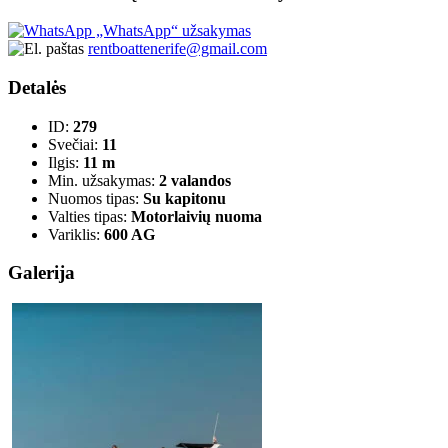
„WhatsApp“ užsakymas
rentboattenerife@gmail.com
Detalės
ID:
279
Svečiai:
11
Ilgis:
11 m
Min. užsakymas:
2 valandos
Nuomos tipas:
Su kapitonu
Valties tipas:
Motorlaivių nuoma
Variklis:
600 AG
Galerija