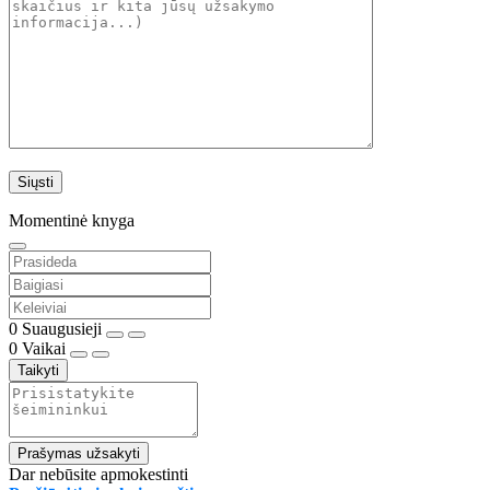
Momentinė knyga
0
Suaugusieji
0
Vaikai
Taikyti
Prašymas užsakyti
Dar nebūsite apmokestinti