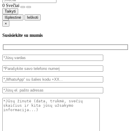
0
Svečiai
Taikyti
Išplėstinė
Ieškoti
×
Susisiekite su mumis