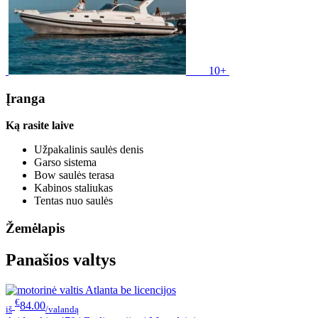
10+
Įranga
Ką rasite laive
Užpakalinis saulės denis
Garso sistema
Bow saulės terasa
Kabinos staliukas
Tentas nuo saulės
Žemėlapis
Panašios valtys
€
84.00
iš
/valandą