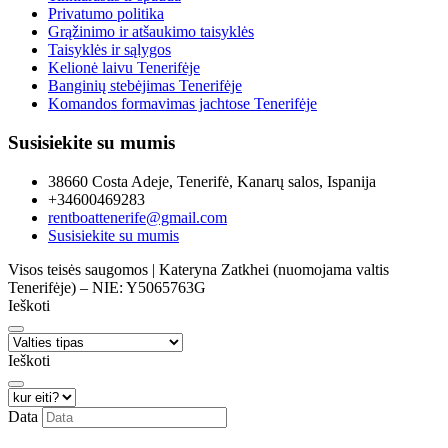
Privatumo politika
Grąžinimo ir atšaukimo taisyklės
Taisyklės ir sąlygos
Kelionė laivu Tenerifėje
Banginių stebėjimas Tenerifėje
Komandos formavimas jachtose Tenerifėje
Susisiekite su mumis
38660 Costa Adeje, Tenerifė, Kanarų salos, Ispanija
+34600469283
rentboattenerife@gmail.com
Susisiekite su mumis
Visos teisės saugomos | Kateryna Zatkhei (nuomojama valtis
Tenerifėje) – NIE: Y5065763G
Ieškoti
Ieškoti
Data