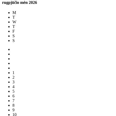
rugpjūčio mėn
2026
M
T
W
T
F
S
S
1
2
3
4
5
6
7
8
9
10