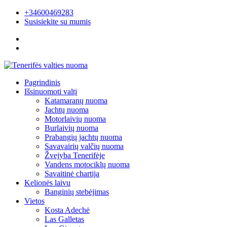
+34600469283
Susisiekite su mumis
Pagrindinis
Išsinuomoti valtį
Katamaranų nuoma
Jachtų nuoma
Motorlaivių nuoma
Burlaivių nuoma
Prabangių jachtų nuoma
Savavairių valčių nuoma
Žvejyba Tenerifėje
Vandens motociklų nuoma
Savaitinė chartija
Kelionės laivu
Banginių stebėjimas
Vietos
Kosta Adechė
Las Galletas