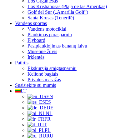
Los Gigantesas
Los Kristianosas (Plaja de las Amerikas)
Golf del Sur („Amarilla Golf“)
Santa Krusas (Tenerifė)
Vandens sportas
Vandens motociklai
Plaukimas parasparniu
Flyboard
Pasiplaukiojimas bananų laivu
Muselinė žuvis
Irklentės
Patirtis
Ekskursija sraigtasparniu
Kelionė bagiais
Privatus masažas
Susisiekite su mumis
LT
EN
ES
DE
NL
FR
IT
PL
RU