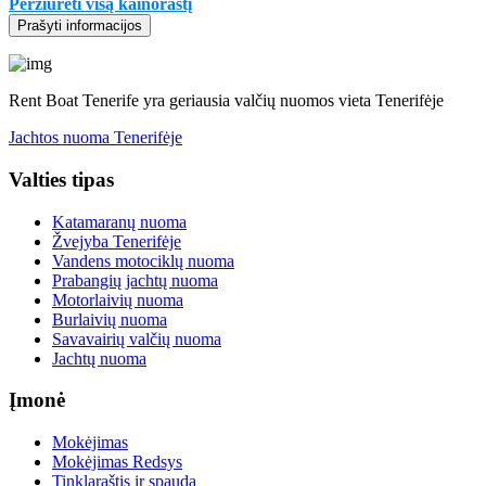
Peržiūrėti visą kainoraštį
Prašyti informacijos
Rent Boat Tenerife yra geriausia valčių nuomos vieta Tenerifėje
Jachtos nuoma Tenerifėje
Valties tipas
Katamaranų nuoma
Žvejyba Tenerifėje
Vandens motociklų nuoma
Prabangių jachtų nuoma
Motorlaivių nuoma
Burlaivių nuoma
Savavairių valčių nuoma
Jachtų nuoma
Įmonė
Mokėjimas
Mokėjimas Redsys
Tinklaraštis ir spauda