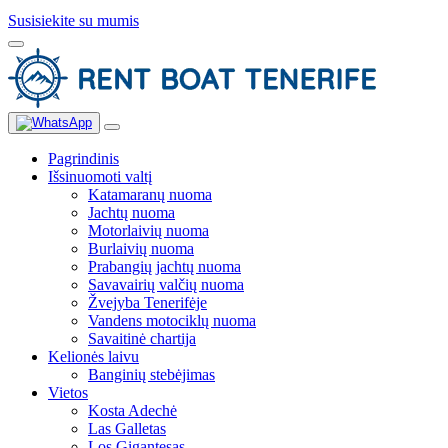
Susisiekite su mumis
Pagrindinis
Išsinuomoti valtį
Katamaranų nuoma
Jachtų nuoma
Motorlaivių nuoma
Burlaivių nuoma
Prabangių jachtų nuoma
Savavairių valčių nuoma
Žvejyba Tenerifėje
Vandens motociklų nuoma
Savaitinė chartija
Kelionės laivu
Banginių stebėjimas
Vietos
Kosta Adechė
Las Galletas
Los Gigantesas