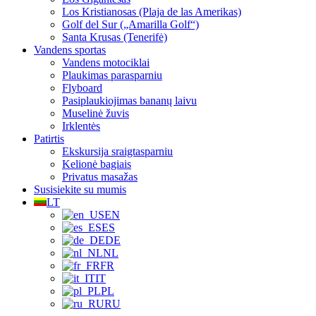
Los Kristianosas (Plaja de las Amerikas)
Golf del Sur („Amarilla Golf“)
Santa Krusas (Tenerifė)
Vandens sportas
Vandens motociklai
Plaukimas parasparniu
Flyboard
Pasiplaukiojimas bananų laivu
Muselinė žuvis
Irklentės
Patirtis
Ekskursija sraigtasparniu
Kelionė bagiais
Privatus masažas
Susisiekite su mumis
LT
EN
ES
DE
NL
FR
IT
PL
RU