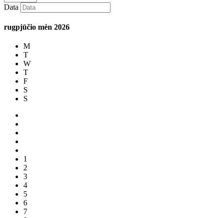
Data
rugpjūčio mėn
2026
M
T
W
T
F
S
S
1
2
3
4
5
6
7