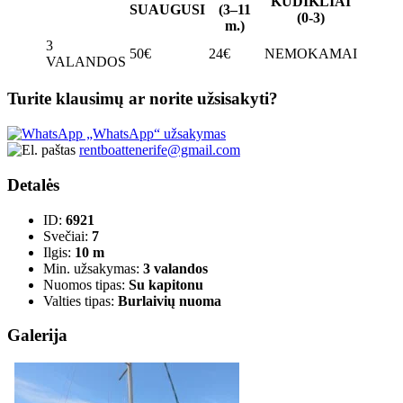
KŪDIKLIAI
SUAUGUSI
(3–11
(0-3)
m.)
3
50€
24€
NEMOKAMAI
VALANDOS
Turite klausimų ar norite užsisakyti?
„WhatsApp“ užsakymas
rentboattenerife@gmail.com
Detalės
ID:
6921
Svečiai:
7
Ilgis:
10 m
Min. užsakymas:
3 valandos
Nuomos tipas:
Su kapitonu
Valties tipas:
Burlaivių nuoma
Galerija