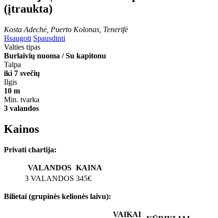
(įtraukta)
Kosta Adechė, Puerto Kolonas, Tenerifė
Išsaugoti
Spausdinti
Valties tipas
Burlaivių nuoma / Su kapitonu
Talpa
iki 7 svečių
Ilgis
10 m
Min. tvarka
3 valandos
Kainos
Privati chartija:
VALANDOS
KAINA
3 VALANDOS
345€
Bilietai (grupinės kelionės laivu):
VAIKAI