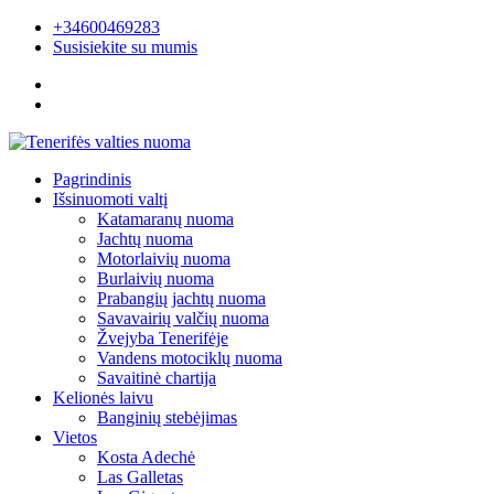
+34600469283
Susisiekite su mumis
Pagrindinis
Išsinuomoti valtį
Katamaranų nuoma
Jachtų nuoma
Motorlaivių nuoma
Burlaivių nuoma
Prabangių jachtų nuoma
Savavairių valčių nuoma
Žvejyba Tenerifėje
Vandens motociklų nuoma
Savaitinė chartija
Kelionės laivu
Banginių stebėjimas
Vietos
Kosta Adechė
Las Galletas