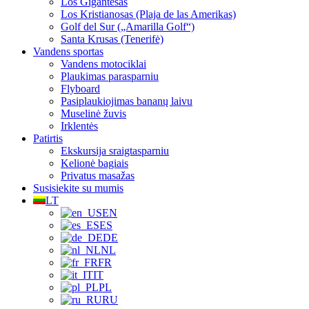
Los Gigantesas
Los Kristianosas (Plaja de las Amerikas)
Golf del Sur („Amarilla Golf“)
Santa Krusas (Tenerifė)
Vandens sportas
Vandens motociklai
Plaukimas parasparniu
Flyboard
Pasiplaukiojimas bananų laivu
Muselinė žuvis
Irklentės
Patirtis
Ekskursija sraigtasparniu
Kelionė bagiais
Privatus masažas
Susisiekite su mumis
LT
EN
ES
DE
NL
FR
IT
PL
RU