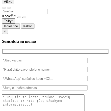
Aišku
0
Svečiai
Taikyti
Išplėstinė
Ieškoti
×
Susisiekite su mumis