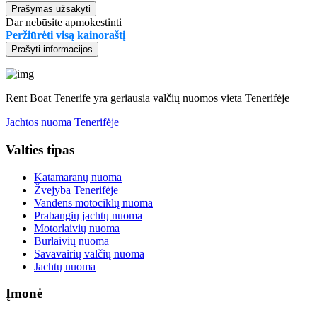
Prašymas užsakyti
Dar nebūsite apmokestinti
Peržiūrėti visą kainoraštį
Prašyti informacijos
Rent Boat Tenerife yra geriausia valčių nuomos vieta Tenerifėje
Jachtos nuoma Tenerifėje
Valties tipas
Katamaranų nuoma
Žvejyba Tenerifėje
Vandens motociklų nuoma
Prabangių jachtų nuoma
Motorlaivių nuoma
Burlaivių nuoma
Savavairių valčių nuoma
Jachtų nuoma
Įmonė