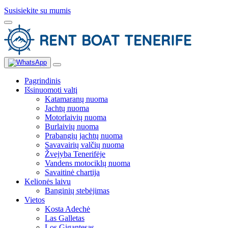
Susisiekite su mumis
Pagrindinis
Išsinuomoti valtį
Katamaranų nuoma
Jachtų nuoma
Motorlaivių nuoma
Burlaivių nuoma
Prabangių jachtų nuoma
Savavairių valčių nuoma
Žvejyba Tenerifėje
Vandens motociklų nuoma
Savaitinė chartija
Kelionės laivu
Banginių stebėjimas
Vietos
Kosta Adechė
Las Galletas
Los Gigantesas