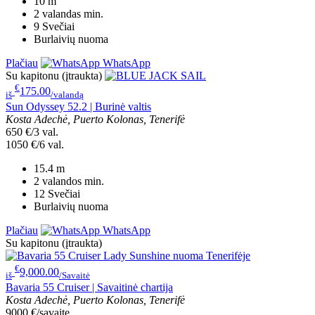
10
m
2 valandas
min.
9
Svečiai
Burlaivių nuoma
Plačiau
WhatsApp
Su kapitonu (įtraukta)
€
175.00
iš
/valandą
Sun Odyssey 52.2 | Burinė valtis
Kosta Adechė, Puerto Kolonas, Tenerifė
650 €/3 val.
1050 €/6 val.
15.4
m
2 valandos
min.
12
Svečiai
Burlaivių nuoma
Plačiau
WhatsApp
Su kapitonu (įtraukta)
€
9,000.00
iš
/Savaitė
Bavaria 55 Cruiser | Savaitinė chartija
Kosta Adechė, Puerto Kolonas, Tenerifė
9000 €/savaitę