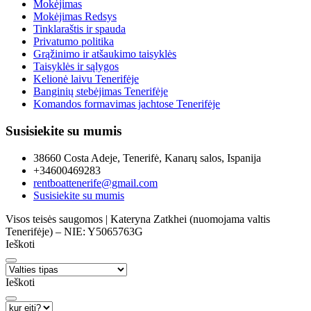
Mokėjimas
Mokėjimas Redsys
Tinklaraštis ir spauda
Privatumo politika
Grąžinimo ir atšaukimo taisyklės
Taisyklės ir sąlygos
Kelionė laivu Tenerifėje
Banginių stebėjimas Tenerifėje
Komandos formavimas jachtose Tenerifėje
Susisiekite su mumis
38660 Costa Adeje, Tenerifė, Kanarų salos, Ispanija
+34600469283
rentboattenerife@gmail.com
Susisiekite su mumis
Visos teisės saugomos | Kateryna Zatkhei (nuomojama valtis
Tenerifėje) – NIE: Y5065763G
Ieškoti
Ieškoti