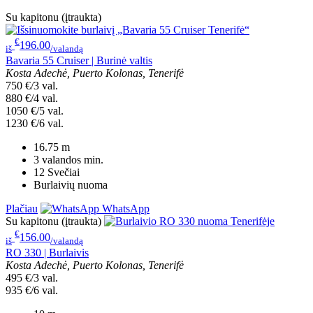
Su kapitonu (įtraukta)
€
196.00
iš
/valandą
Bavaria 55 Cruiser | Burinė valtis
Kosta Adechė, Puerto Kolonas, Tenerifė
750 €/3 val.
880 €/4 val.
1050 €/5 val.
1230 €/6 val.
16.75
m
3 valandos
min.
12
Svečiai
Burlaivių nuoma
Plačiau
WhatsApp
Su kapitonu (įtraukta)
€
156.00
iš
/valandą
RO 330 | Burlaivis
Kosta Adechė, Puerto Kolonas, Tenerifė
495 €/3 val.
935 €/6 val.