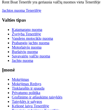
Rent Boat Tenerife yra geriausia valčių nuomos vieta Tenerifėje
Jachtos nuoma Tenerifėje
Valties tipas
Katamaranų nuoma
Žvejyba Tenerifėje
Vandens motociklų nuoma
Prabangių jachtų nuoma
Motorlaivių nuoma
Burlaivių nuoma
Savavairių valčių nuoma
Jachtų nuoma
Įmonė
Mokėjimas
Mokėjimas Redsys
Tinklaraštis ir spauda
Privatumo politika
Grąžinimo ir atšaukimo taisyklės
Taisyklės ir sąlygos
Kelionė laivu Tenerifėje