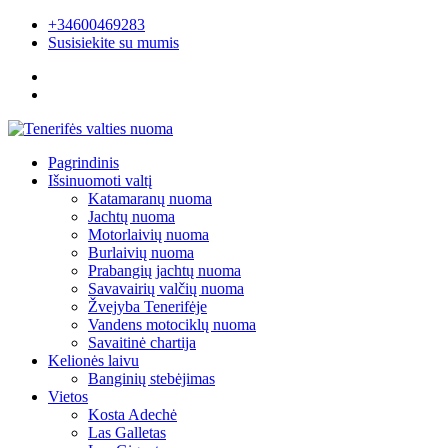
+34600469283
Susisiekite su mumis
Pagrindinis
Išsinuomoti valtį
Katamaranų nuoma
Jachtų nuoma
Motorlaivių nuoma
Burlaivių nuoma
Prabangių jachtų nuoma
Savavairių valčių nuoma
Žvejyba Tenerifėje
Vandens motociklų nuoma
Savaitinė chartija
Kelionės laivu
Banginių stebėjimas
Vietos
Kosta Adechė
Las Galletas