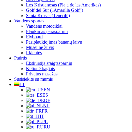
Los Kristianosas (Plaja de las Amerikas)
Golf del Sur („Amarilla Golf“)
Santa Krusas (Tenerifė)
Vandens sportas
Vandens motociklai
Plaukimas parasparniu
Flyboard
Pasiplaukiojimas bananų laivu
Muselinė žuvis
Irklentės
Patirtis
Ekskursija sraigtasparniu
Kelionė bagiais
Privatus masažas
Susisiekite su mumis
LT
EN
ES
DE
NL
FR
IT
PL
RU