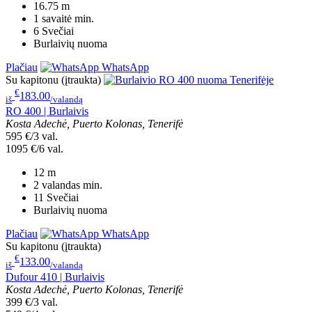
16.75
m
1 savaitė
min.
6
Svečiai
Burlaivių nuoma
Plačiau
WhatsApp
Su kapitonu (įtraukta)
€
183.00
iš
/valandą
RO 400 | Burlaivis
Kosta Adechė, Puerto Kolonas, Tenerifė
595 €/3 val.
1095 €/6 val.
12
m
2 valandas
min.
11
Svečiai
Burlaivių nuoma
Plačiau
WhatsApp
Su kapitonu (įtraukta)
€
133.00
iš
/valandą
Dufour 410 | Burlaivis
Kosta Adechė, Puerto Kolonas, Tenerifė
399 €/3 val.