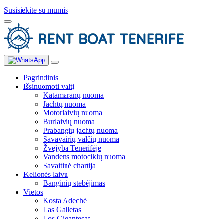
Susisiekite su mumis
Pagrindinis
Išsinuomoti valtį
Katamaranų nuoma
Jachtų nuoma
Motorlaivių nuoma
Burlaivių nuoma
Prabangių jachtų nuoma
Savavairių valčių nuoma
Žvejyba Tenerifėje
Vandens motociklų nuoma
Savaitinė chartija
Kelionės laivu
Banginių stebėjimas
Vietos
Kosta Adechė
Las Galletas
Los Gigantesas