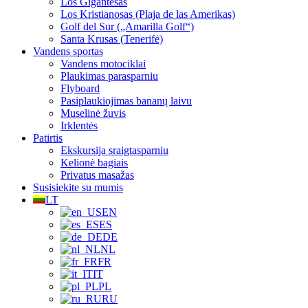
Los Gigantesas
Los Kristianosas (Plaja de las Amerikas)
Golf del Sur („Amarilla Golf“)
Santa Krusas (Tenerifė)
Vandens sportas
Vandens motociklai
Plaukimas parasparniu
Flyboard
Pasiplaukiojimas bananų laivu
Muselinė žuvis
Irklentės
Patirtis
Ekskursija sraigtasparniu
Kelionė bagiais
Privatus masažas
Susisiekite su mumis
LT
EN
ES
DE
NL
FR
IT
PL
RU