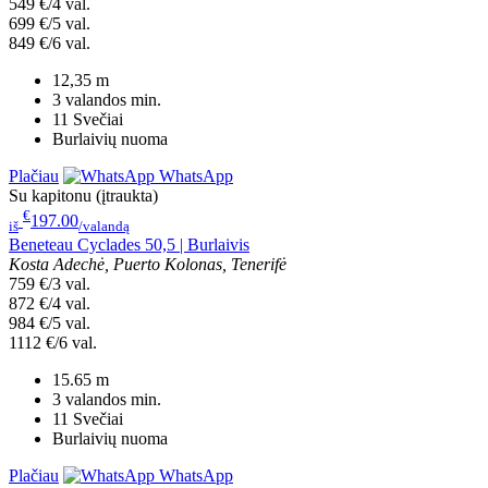
549 €/4 val.
699 €/5 val.
849 €/6 val.
12,35
m
3 valandos
min.
11
Svečiai
Burlaivių nuoma
Plačiau
WhatsApp
Su kapitonu (įtraukta)
€
197.00
iš
/valandą
Beneteau Cyclades 50,5 | Burlaivis
Kosta Adechė, Puerto Kolonas, Tenerifė
759 €/3 val.
872 €/4 val.
984 €/5 val.
1112 €/6 val.
15.65
m
3 valandos
min.
11
Svečiai
Burlaivių nuoma
Plačiau
WhatsApp