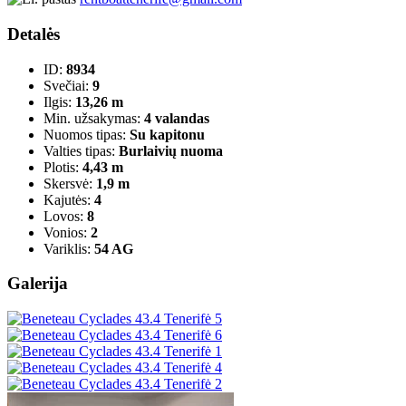
Detalės
ID:
8934
Svečiai:
9
Ilgis:
13,26 m
Min. užsakymas:
4 valandas
Nuomos tipas:
Su kapitonu
Valties tipas:
Burlaivių nuoma
Plotis:
4,43 m
Skersvė:
1,9 m
Kajutės:
4
Lovos:
8
Vonios:
2
Variklis:
54 AG
Galerija