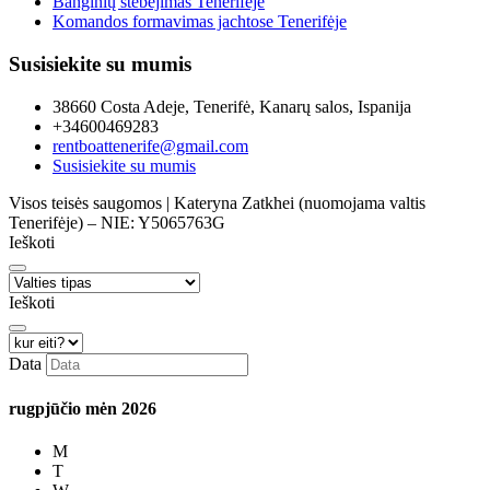
Banginių stebėjimas Tenerifėje
Komandos formavimas jachtose Tenerifėje
Susisiekite su mumis
38660 Costa Adeje, Tenerifė, Kanarų salos, Ispanija
+34600469283
rentboattenerife@gmail.com
Susisiekite su mumis
Visos teisės saugomos | Kateryna Zatkhei (nuomojama valtis
Tenerifėje) – NIE: Y5065763G
Ieškoti
Ieškoti
Data
rugpjūčio mėn
2026
M
T