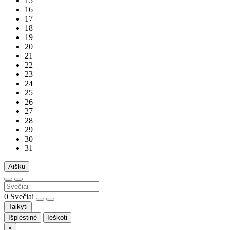
15
16
17
18
19
20
21
22
23
24
25
26
27
28
29
30
31
Aišku
0
Svečiai
Taikyti
Išplėstinė
Ieškoti
×