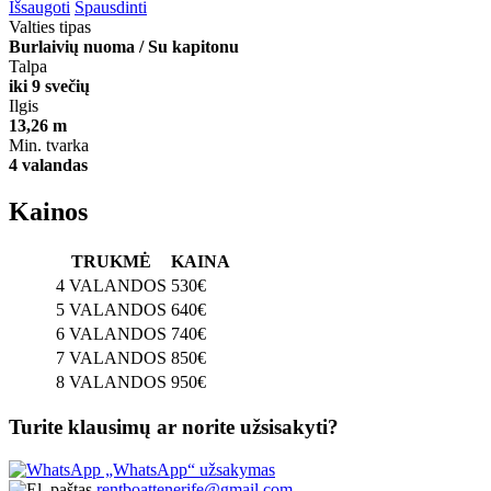
Išsaugoti
Spausdinti
Valties tipas
Burlaivių nuoma / Su kapitonu
Talpa
iki 9 svečių
Ilgis
13,26 m
Min. tvarka
4 valandas
Kainos
TRUKMĖ
KAINA
4 VALANDOS
530€
5 VALANDOS
640€
6 VALANDOS
740€
7 VALANDOS
850€
8 VALANDOS
950€
Turite klausimų ar norite užsisakyti?
„WhatsApp“ užsakymas
rentboattenerife@gmail.com