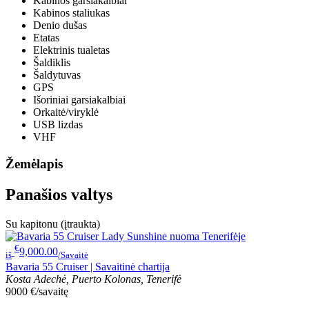
Kabinos garsiakalbiai
Kabinos staliukas
Denio dušas
Etatas
Elektrinis tualetas
Šaldiklis
Šaldytuvas
GPS
Išoriniai garsiakalbiai
Orkaitė/viryklė
USB lizdas
VHF
Žemėlapis
Panašios valtys
Su kapitonu (įtraukta)
€
9,000.00
iš
/Savaitė
Bavaria 55 Cruiser | Savaitinė chartija
Kosta Adechė, Puerto Kolonas, Tenerifė
9000 €/savaitę