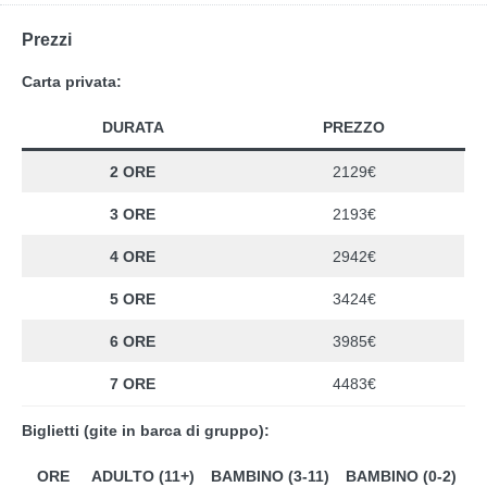
Prezzi
Carta privata:
DURATA
PREZZO
2 ORE
2129€
3 ORE
2193€
4 ORE
2942€
5 ORE
3424€
6 ORE
3985€
7 ORE
4483€
Biglietti (gite in barca di gruppo):
ORE
ADULTO (11+)
BAMBINO (3-11)
BAMBINO (0-2)