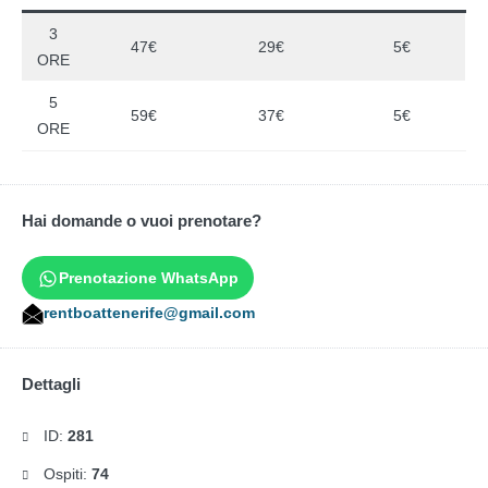
3
47€
29€
5€
ORE
5
59€
37€
5€
ORE
Hai domande o vuoi prenotare?
Prenotazione WhatsApp
rentboattenerife@gmail.com
Dettagli
ID:
281
Ospiti:
74