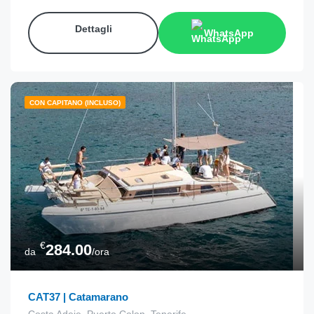
Dettagli
WhatsApp
CON CAPITANO (INCLUSO)
€
284.00
da
/ora
CAT37 | Catamarano
Costa Adeje, Puerto Colon, Tenerife