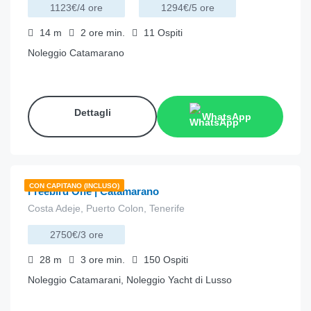
1123€/4 ore
1294€/5 ore
14
m
2 ore
min.
11
Ospiti
Noleggio Catamarano
Dettagli
WhatsApp
€
1,170.00
da
/ora
CON CAPITANO (INCLUSO)
Freebird One | Catamarano
Costa Adeje, Puerto Colon, Tenerife
2750€/3 ore
28
m
3 ore
min.
150
Ospiti
Noleggio Catamarani, Noleggio Yacht di Lusso