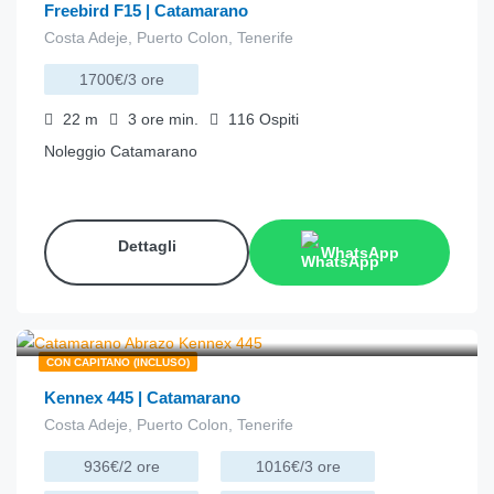
Freebird F15 | Catamarano
Costa Adeje, Puerto Colon, Tenerife
1700€/3 ore
22
m
3 ore
min.
116
Ospiti
Noleggio Catamarano
Dettagli
WhatsApp
€
220.00
da
/ora
CON CAPITANO (INCLUSO)
Kennex 445 | Catamarano
Costa Adeje, Puerto Colon, Tenerife
936€/2 ore
1016€/3 ore