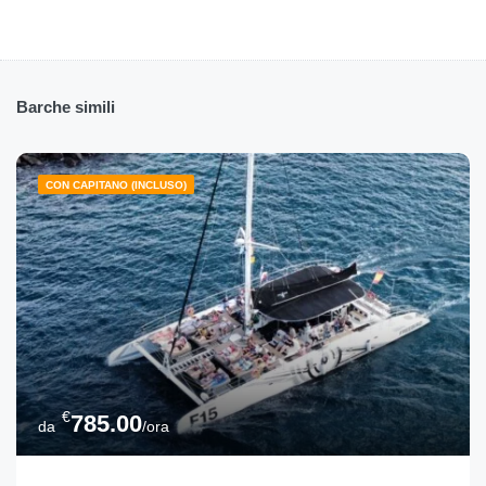
Barche simili
CON CAPITANO (INCLUSO)
€
785.00
da
/ora