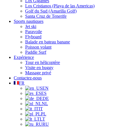
Los Gigantes
Los Cristianos (Playa de las Americas)
Golf du Sud (Amarilla Golf)
Santa Cruz de Tenerife
Sports nautiques
Jet ski
Paravoile
Flyboard
Balade en bateau banane
Poisson volant
Paddle Surf
Expérience
Tour en hélicoptère
Visite en buggy
Massage privé
Contactez-nous
FR
EN
ES
DE
NL
IT
PL
LT
RU