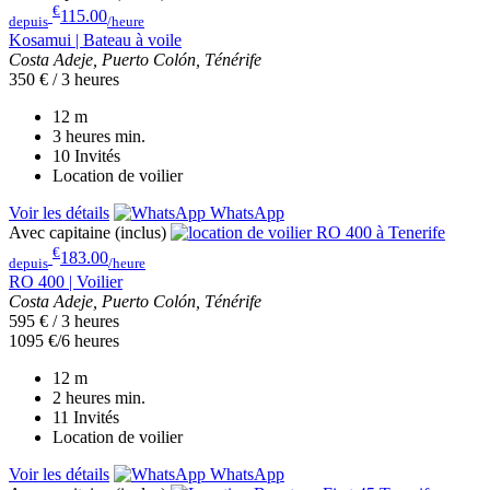
€
115.00
depuis
/heure
Kosamui | Bateau à voile
Costa Adeje, Puerto Colón, Ténérife
350 € / 3 heures
12
m
3 heures
min.
10
Invités
Location de voilier
Voir les détails
WhatsApp
Avec capitaine (inclus)
€
183.00
depuis
/heure
RO 400 | Voilier
Costa Adeje, Puerto Colón, Ténérife
595 € / 3 heures
1095 €/6 heures
12
m
2 heures
min.
11
Invités
Location de voilier
Voir les détails
WhatsApp