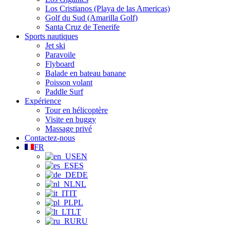
Los Cristianos (Playa de las Americas)
Golf du Sud (Amarilla Golf)
Santa Cruz de Tenerife
Sports nautiques
Jet ski
Paravoile
Flyboard
Balade en bateau banane
Poisson volant
Paddle Surf
Expérience
Tour en hélicoptère
Visite en buggy
Massage privé
Contactez-nous
FR
EN
ES
DE
NL
IT
PL
LT
RU