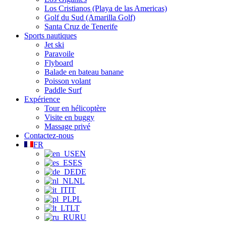
Los Cristianos (Playa de las Americas)
Golf du Sud (Amarilla Golf)
Santa Cruz de Tenerife
Sports nautiques
Jet ski
Paravoile
Flyboard
Balade en bateau banane
Poisson volant
Paddle Surf
Expérience
Tour en hélicoptère
Visite en buggy
Massage privé
Contactez-nous
FR
EN
ES
DE
NL
IT
PL
LT
RU