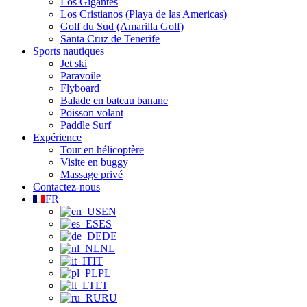
Los Gigantes
Los Cristianos (Playa de las Americas)
Golf du Sud (Amarilla Golf)
Santa Cruz de Tenerife
Sports nautiques
Jet ski
Paravoile
Flyboard
Balade en bateau banane
Poisson volant
Paddle Surf
Expérience
Tour en hélicoptère
Visite en buggy
Massage privé
Contactez-nous
FR
EN
ES
DE
NL
IT
PL
LT
RU