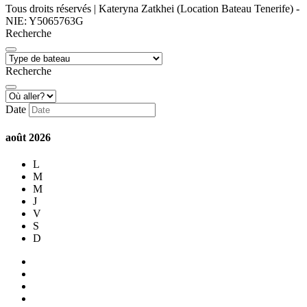
Tous droits réservés | Kateryna Zatkhei (Location Bateau Tenerife) -
NIE: Y5065763G
Recherche
Recherche
Date
août
2026
L
M
M
J
V
S
D