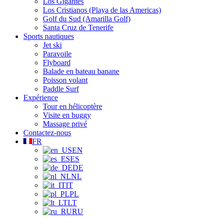
Los Gigantes
Los Cristianos (Playa de las Americas)
Golf du Sud (Amarilla Golf)
Santa Cruz de Tenerife
Sports nautiques
Jet ski
Paravoile
Flyboard
Balade en bateau banane
Poisson volant
Paddle Surf
Expérience
Tour en hélicoptère
Visite en buggy
Massage privé
Contactez-nous
FR
EN
ES
DE
NL
IT
PL
LT
RU