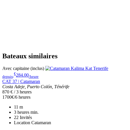
Bateaux similaires
Avec capitaine (inclus)
€
284.00
depuis
/heure
CAT 37 | Catamaran
Costa Adeje, Puerto Colón, Ténérife
870 € / 3 heures
1700€/6 heures
11
m
3 heures
min.
22
Invités
Location Catamaran