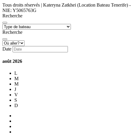
Tous droits réservés | Kateryna Zatkhei (Location Bateau Tenerife) -
NIE: Y5065763G
Recherche
Recherche
Date
août
2026
L
M
M
J
V
S
D