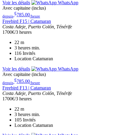
Voir les détails
WhatsApp
Avec capitaine (inclus)
€
785.00
depuis
/heure
Freebird F15 | Catamaran
Costa Adeje, Puerto Colón, Ténérife
1700€/3 heures
22
m
3 heures
min.
116
Invités
Location Catamaran
Voir les détails
WhatsApp
Avec capitaine (inclus)
€
785.00
depuis
/heure
Freebird F13 | Catamaran
Costa Adeje, Puerto Colón, Ténérife
1700€/3 heures
22
m
3 heures
min.
105
Invités
Location Catamaran