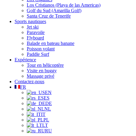
Los Cristianos (Playa de las Americas)
Golf du Sud (Amarilla Golf)
Santa Cruz de Tenerife
Sports nautiques
Jet ski
Paravoile
Flyboard
Balade en bateau banane
Poisson volant
Paddle Surf
Expérience
Tour en hélicoptère
Visite en buggy
Massage privé
Contactez-nous
FR
EN
ES
DE
NL
IT
PL
LT
RU