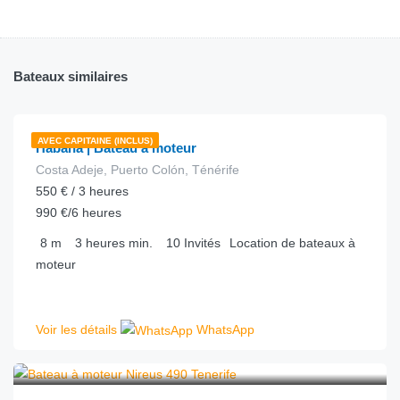
Bateaux similaires
€
165.00
depuis
/heure
AVEC CAPITAINE (INCLUS)
Habana | Bateau à moteur
Costa Adeje, Puerto Colón, Ténérife
550 € / 3 heures
990 €/6 heures
8
m
3 heures
min.
10
Invités
Location de bateaux à
moteur
Voir les détails
WhatsApp
€
78.00
depuis
/heure