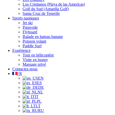
Los Cristianos (Playa de las Americas)
Golf du Sud (Amarilla Golf)
Santa Cruz de Tenerife
Sports nautiques
Jet ski
Paravoile
Flyboard
Balade en bateau banane
Poisson volant
Paddle Surf
Expérience
Tour en hélicoptère
Visite en buggy
Massage privé
Contactez-nous
FR
EN
ES
DE
NL
IT
PL
LT
RU