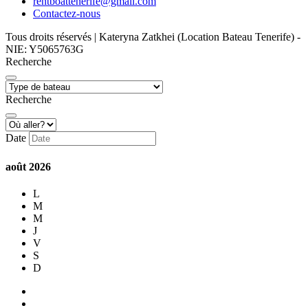
rentboattenerife@gmail.com
Contactez-nous
Tous droits réservés | Kateryna Zatkhei (Location Bateau Tenerife) -
NIE: Y5065763G
Recherche
Recherche
Date
août
2026
L
M
M
J
V
S
D