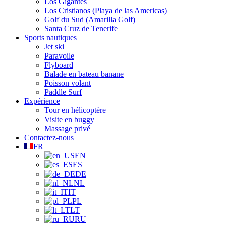
Los Gigantes
Los Cristianos (Playa de las Americas)
Golf du Sud (Amarilla Golf)
Santa Cruz de Tenerife
Sports nautiques
Jet ski
Paravoile
Flyboard
Balade en bateau banane
Poisson volant
Paddle Surf
Expérience
Tour en hélicoptère
Visite en buggy
Massage privé
Contactez-nous
FR
EN
ES
DE
NL
IT
PL
LT
RU