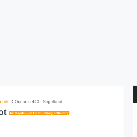
rleih
Oceanis 440 | Segelboot
ot
Mit Kapitän (im Lieferumfang enthalten)