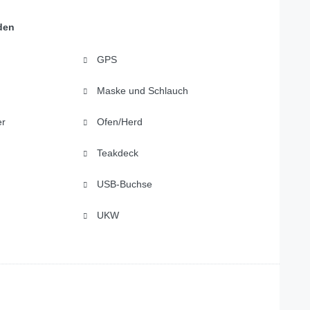
den
GPS
Maske und Schlauch
er
Ofen/Herd
Teakdeck
USB-Buchse
UKW