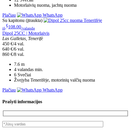
Motorlaivių nuoma, jachtų nuoma
Plačiau
WhatsApp
Su kapitonu (įtraukta)
€
108.00
iš
/valandą
Dipol 25CC | Motorlaivis
Las Galletas, Tenerifė
450 €/4 val.
640 €/6 val.
860 €/8 val.
7.6
m
4 valandas
min.
6
Svečiai
Žvejyba Tenerifėje, motorinių valčių nuoma
Plačiau
WhatsApp
Prašyti informacijos