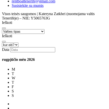
rentboattenerife@gmail.com
Susisiekite su mumis
Visos teisės saugomos | Kateryna Zatkhei (nuomojama valtis
Tenerifėje) – NIE: Y5065763G
Ieškoti
Ieškoti
Data
rugpjūčio mėn
2026
M
T
W
T
F
S
S