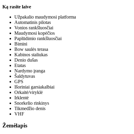
Ką rasite laive
Užpakalio maudymosi platforma
Automatinis pilotas
Vonios rankšluosčiai
Maudymosi kopėčios
Paplūdimio rankšluosčiai
Bimini
Bow saulės terasa
Kabinos staliukas
Denio dušas
Etatas
Nardymo įranga
Šaldytuvas
GPS
Išoriniai garsiakalbiai
Orkaitė/viryklė
Irklentė
Snorkelio rinkinys
Tikmedžio denis
VHF
Žemėlapis