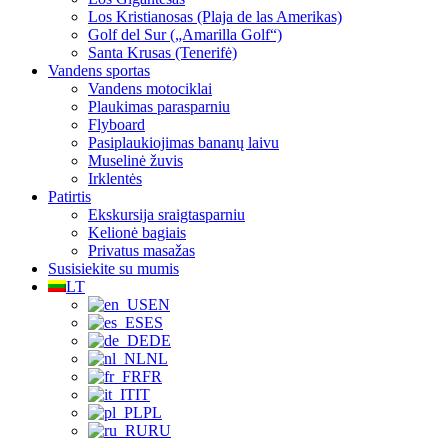
Los Kristianosas (Plaja de las Amerikas)
Golf del Sur („Amarilla Golf“)
Santa Krusas (Tenerifė)
Vandens sportas
Vandens motociklai
Plaukimas parasparniu
Flyboard
Pasiplaukiojimas bananų laivu
Muselinė žuvis
Irklentės
Patirtis
Ekskursija sraigtasparniu
Kelionė bagiais
Privatus masažas
Susisiekite su mumis
LT
EN
ES
DE
NL
FR
IT
PL
RU