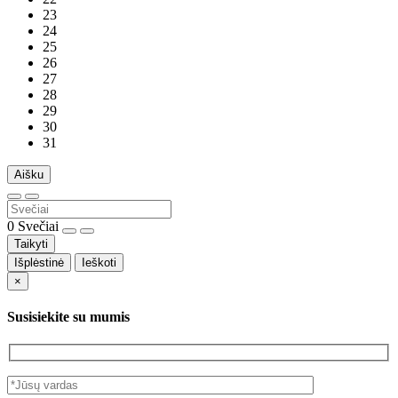
23
24
25
26
27
28
29
30
31
Aišku
0
Svečiai
Taikyti
Išplėstinė
Ieškoti
×
Susisiekite su mumis