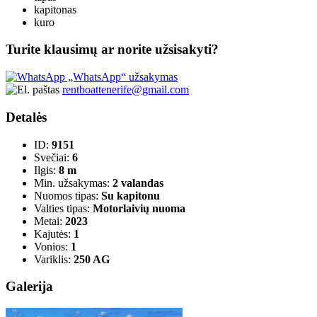
kapitonas
kuro
Turite klausimų ar norite užsisakyti?
„WhatsApp“ užsakymas
rentboattenerife@gmail.com
Detalės
ID:
9151
Svečiai:
6
Ilgis:
8 m
Min. užsakymas:
2 valandas
Nuomos tipas:
Su kapitonu
Valties tipas:
Motorlaivių nuoma
Metai:
2023
Kajutės:
1
Vonios:
1
Variklis:
250 AG
Galerija