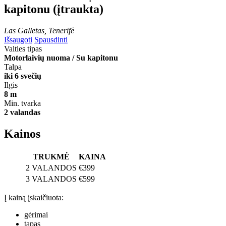
kapitonu (įtraukta)
Las Galletas, Tenerifė
Išsaugoti
Spausdinti
Valties tipas
Motorlaivių nuoma / Su kapitonu
Talpa
iki 6 svečių
Ilgis
8 m
Min. tvarka
2 valandas
Kainos
TRUKMĖ
KAINA
2 VALANDOS
€399
3 VALANDOS
€599
Į kainą įskaičiuota:
gėrimai
tapas