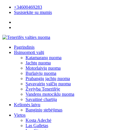
+34600469283
Susisiekite su mumis
Pagrindinis
Išsinuomoti valtį
Katamaranų nuoma
Jachtų nuoma
Motorlaivių nuoma
Burlaivių nuoma
Prabangių jachtų nuoma
Savavairių valčių nuoma
Žvejyba Tenerifėje
Vandens motociklų nuoma
Savaitinė chartija
Kelionės laivu
Banginių stebėjimas
Vietos
Kosta Adechė
Las Galletas