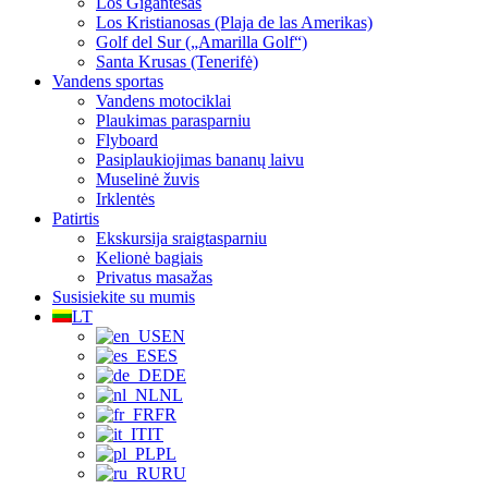
Los Gigantesas
Los Kristianosas (Plaja de las Amerikas)
Golf del Sur („Amarilla Golf“)
Santa Krusas (Tenerifė)
Vandens sportas
Vandens motociklai
Plaukimas parasparniu
Flyboard
Pasiplaukiojimas bananų laivu
Muselinė žuvis
Irklentės
Patirtis
Ekskursija sraigtasparniu
Kelionė bagiais
Privatus masažas
Susisiekite su mumis
LT
EN
ES
DE
NL
FR
IT
PL
RU