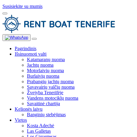
Susisiekite su mumis
Pagrindinis
Išsinuomoti valtį
Katamaranų nuoma
Jachtų nuoma
Motorlaivių nuoma
Burlaivių nuoma
Prabangių jachtų nuoma
Savavairių valčių nuoma
Žvejyba Tenerifėje
Vandens motociklų nuoma
Savaitinė chartija
Kelionės laivu
Banginių stebėjimas
Vietos
Kosta Adechė
Las Galletas
Los Gigantesas