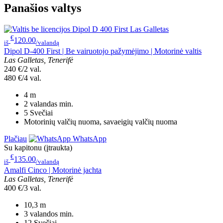
Panašios valtys
€
120.00
iš
/valandą
Dipol D-400 First | Be vairuotojo pažymėjimo | Motorinė valtis
Las Galletas, Tenerifė
240 €/2 val.
480 €/4 val.
4
m
2 valandas
min.
5
Svečiai
Motorinių valčių nuoma, savaeigių valčių nuoma
Plačiau
WhatsApp
Su kapitonu (įtraukta)
€
135.00
iš
/valandą
Amalfi Cinco | Motorinė jachta
Las Galletas, Tenerifė
400 €/3 val.
10,3
m
3 valandos
min.
12
Svečiai