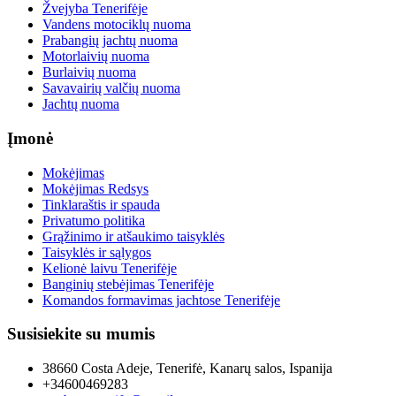
Žvejyba Tenerifėje
Vandens motociklų nuoma
Prabangių jachtų nuoma
Motorlaivių nuoma
Burlaivių nuoma
Savavairių valčių nuoma
Jachtų nuoma
Įmonė
Mokėjimas
Mokėjimas Redsys
Tinklaraštis ir spauda
Privatumo politika
Grąžinimo ir atšaukimo taisyklės
Taisyklės ir sąlygos
Kelionė laivu Tenerifėje
Banginių stebėjimas Tenerifėje
Komandos formavimas jachtose Tenerifėje
Susisiekite su mumis
38660 Costa Adeje, Tenerifė, Kanarų salos, Ispanija
+34600469283