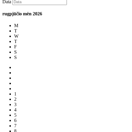
Data
rugpjūčio mėn
2026
M
T
W
T
F
S
S
1
2
3
4
5
6
7
8