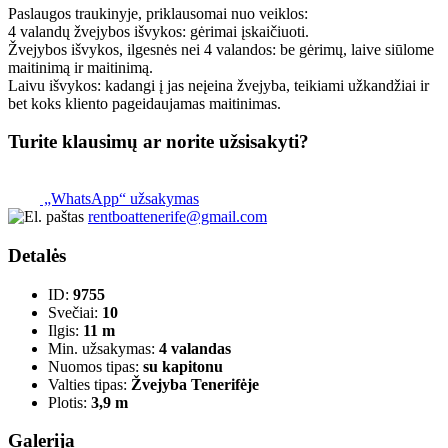
Paslaugos traukinyje, priklausomai nuo veiklos:
4 valandų žvejybos išvykos: gėrimai įskaičiuoti.
Žvejybos išvykos, ilgesnės nei 4 valandos: be gėrimų, laive siūlome
maitinimą ir maitinimą.
Laivu išvykos: kadangi į jas neįeina žvejyba, teikiami užkandžiai ir
bet koks kliento pageidaujamas maitinimas.
Turite klausimų ar norite užsisakyti?
„WhatsApp“ užsakymas
rentboattenerife@gmail.com
Detalės
ID:
9755
Svečiai:
10
Ilgis:
11 m
Min. užsakymas:
4 valandas
Nuomos tipas:
su kapitonu
Valties tipas:
Žvejyba Tenerifėje
Plotis:
3,9 m
Galerija