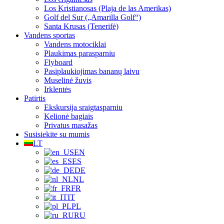
Los Kristianosas (Plaja de las Amerikas)
Golf del Sur („Amarilla Golf“)
Santa Krusas (Tenerifė)
Vandens sportas
Vandens motociklai
Plaukimas parasparniu
Flyboard
Pasiplaukiojimas bananų laivu
Muselinė žuvis
Irklentės
Patirtis
Ekskursija sraigtasparniu
Kelionė bagiais
Privatus masažas
Susisiekite su mumis
LT
EN
ES
DE
NL
FR
IT
PL
RU