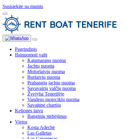
Susisiekite su mumis
Pagrindinis
Išsinuomoti valtį
Katamaranų nuoma
Jachtų nuoma
Motorlaivių nuoma
Burlaivių nuoma
Prabangių jachtų nuoma
Savavairių valčių nuoma
Žvejyba Tenerifėje
Vandens motociklų nuoma
Savaitinė chartija
Kelionės laivu
Banginių stebėjimas
Vietos
Kosta Adechė
Las Galletas
Los Gigantesas