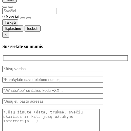
0
Svečiai
Taikyti
Išplėstinė
Ieškoti
×
Susisiekite su mumis