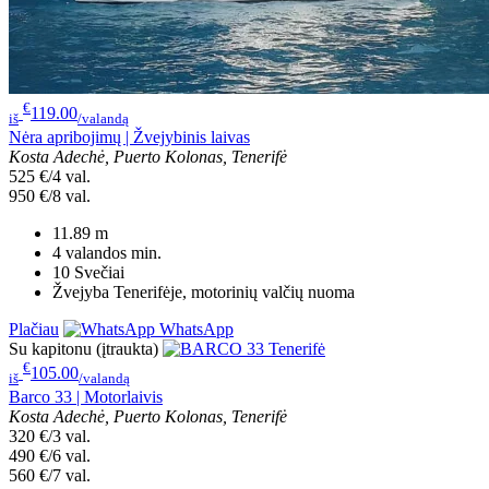
€
119.00
iš
/valandą
Nėra apribojimų | Žvejybinis laivas
Kosta Adechė, Puerto Kolonas, Tenerifė
525 €/4 val.
950 €/8 val.
11.89
m
4 valandos
min.
10
Svečiai
Žvejyba Tenerifėje, motorinių valčių nuoma
Plačiau
WhatsApp
Su kapitonu (įtraukta)
€
105.00
iš
/valandą
Barco 33 | Motorlaivis
Kosta Adechė, Puerto Kolonas, Tenerifė
320 €/3 val.
490 €/6 val.
560 €/7 val.