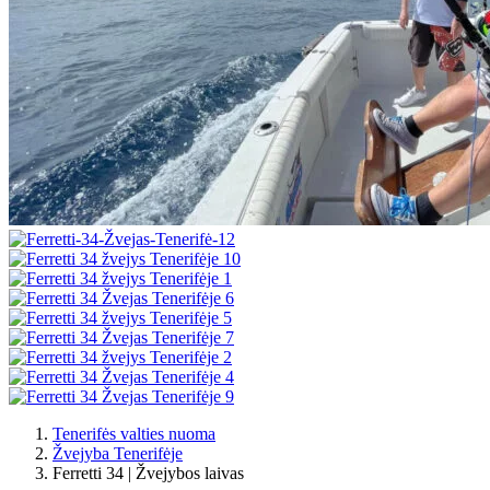
Tenerifės valties nuoma
Žvejyba Tenerifėje
Ferretti 34 | Žvejybos laivas