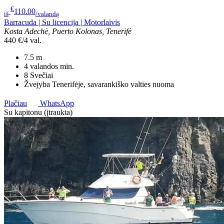
€
110.00
iš
/valandą
Barracuda | Su licencija | Motorlaivis
Kosta Adechė, Puerto Kolonas, Tenerifė
440 €/4 val.
7.5
m
4 valandos
min.
8
Svečiai
Žvejyba Tenerifėje, savarankiško valties nuoma
Plačiau
WhatsApp
Su kapitonu (įtraukta)