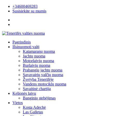
+34600469283
Susisiekite su mumis
Pagrindinis
Išsinuomoti valtį
Katamaranų nuoma
Jachtų nuoma
Motorlaivių nuoma
Burlaivių nuoma
Prabangių jachtų nuoma
Savavairių valčių nuoma
Žvejyba Tenerifėje
Vandens motociklų nuoma
Savaitinė chartija
Kelionės laivu
Banginių stebėjimas
Vietos
Kosta Adechė
Las Galletas