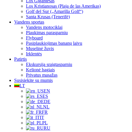
Los Gigantesas
Los Kristianosas (Plaja de las Amerikas)
Golf del Sur („Amarilla Golf“)
Santa Krusas (Tenerifė)
Vandens sportas
Vandens motociklai
Plaukimas parasparniu
Flyboard
Pasiplaukiojimas bananų laivu
Muselinė žuvis
Irklentės
Patirtis
Ekskursija sraigtasparniu
Kelionė bagiais
Privatus masažas
Susisiekite su mumis
LT
EN
ES
DE
NL
FR
IT
PL
RU