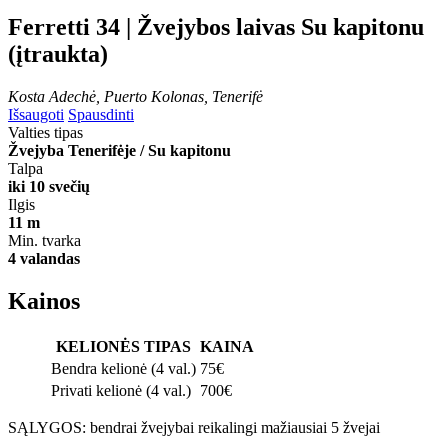
Ferretti 34 | Žvejybos laivas
Su kapitonu
(įtraukta)
Kosta Adechė, Puerto Kolonas, Tenerifė
Išsaugoti
Spausdinti
Valties tipas
Žvejyba Tenerifėje / Su kapitonu
Talpa
iki 10 svečių
Ilgis
11 m
Min. tvarka
4 valandas
Kainos
KELIONĖS TIPAS
KAINA
Bendra kelionė (4 val.)
75€
Privati kelionė (4 val.)
700€
SĄLYGOS: bendrai žvejybai reikalingi mažiausiai 5 žvejai