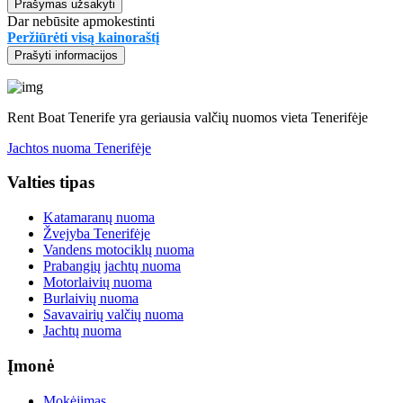
Prašymas užsakyti
Dar nebūsite apmokestinti
Peržiūrėti visą kainoraštį
Prašyti informacijos
Rent Boat Tenerife yra geriausia valčių nuomos vieta Tenerifėje
Jachtos nuoma Tenerifėje
Valties tipas
Katamaranų nuoma
Žvejyba Tenerifėje
Vandens motociklų nuoma
Prabangių jachtų nuoma
Motorlaivių nuoma
Burlaivių nuoma
Savavairių valčių nuoma
Jachtų nuoma
Įmonė
Mokėjimas