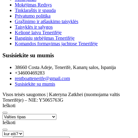
Mokėjimas Redsys
Tinklaraštis ir spauda
Privatumo politika
Grąžinimo ir atšaukimo taisyklės
Taisyklės ir sąlygos
Kelionė laivu Tenerifėje
Banginių stebėjimas Tenerifėje
Komandos formavimas jachtose Tenerifėje
Susisiekite su mumis
38660 Costa Adeje, Tenerifė, Kanarų salos, Ispanija
+34600469283
rentboattenerife@gmail.com
Susisiekite su mumis
Visos teisės saugomos | Kateryna Zatkhei (nuomojama valtis
Tenerifėje) – NIE: Y5065763G
Ieškoti
Ieškoti