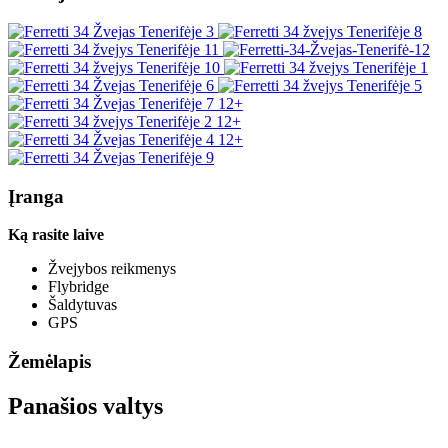
12+
12+
12+
Įranga
Ką rasite laive
Žvejybos reikmenys
Flybridge
Šaldytuvas
GPS
Žemėlapis
Panašios valtys