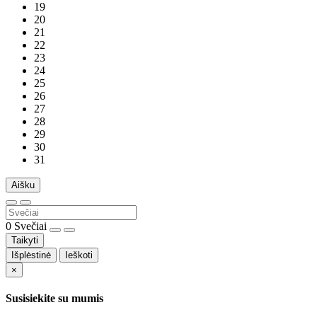
19
20
21
22
23
24
25
26
27
28
29
30
31
Aišku
0
Svečiai
Taikyti
Išplėstinė
Ieškoti
×
Susisiekite su mumis