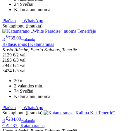
24
Svečiai
Katamaranų nuoma
Plačiau
WhatsApp
Su kapitonu (įtraukta)
€
735.00
iš
/valandą
Baltasis rojus | Katamaranas
Kosta Adechė, Puerto Kolonas, Tenerifė
2129 €/2 val.
2193 €/3 val.
2942 €/4 val.
3424 €/5 val.
20
m
2 valandos
min.
74
Svečiai
Katamaranų nuoma
Plačiau
WhatsApp
Su kapitonu (įtraukta)
€
284.00
iš
/valandą
CAT 37 | Katamaranas
Kosta Adechė, Puerto Kolonas, Tenerifė