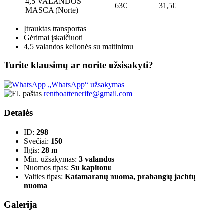
4,5 VALANDOS –
63€
31,5€
MASCA (Norte)
Įtrauktas transportas
Gėrimai įskaičiuoti
4,5 valandos kelionės su maitinimu
Turite klausimų ar norite užsisakyti?
„WhatsApp“ užsakymas
rentboattenerife@gmail.com
Detalės
ID:
298
Svečiai:
150
Ilgis:
28 m
Min. užsakymas:
3 valandos
Nuomos tipas:
Su kapitonu
Valties tipas:
Katamaranų nuoma, prabangių jachtų
nuoma
Galerija