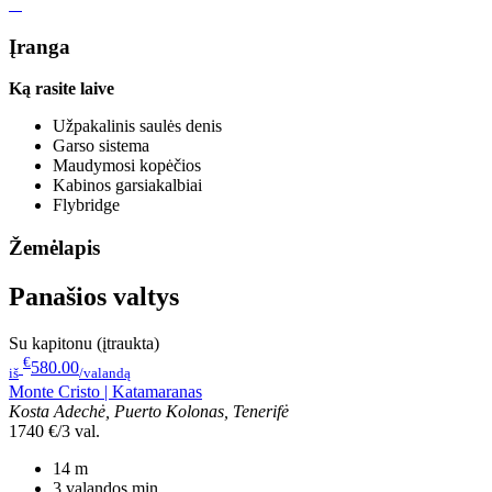
Įranga
Ką rasite laive
Užpakalinis saulės denis
Garso sistema
Maudymosi kopėčios
Kabinos garsiakalbiai
Flybridge
Žemėlapis
Panašios valtys
Su kapitonu (įtraukta)
€
580.00
iš
/valandą
Monte Cristo | Katamaranas
Kosta Adechė, Puerto Kolonas, Tenerifė
1740 €/3 val.
14
m
3 valandos
min.