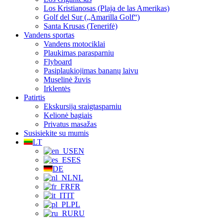
Los Kristianosas (Plaja de las Amerikas)
Golf del Sur („Amarilla Golf“)
Santa Krusas (Tenerifė)
Vandens sportas
Vandens motociklai
Plaukimas parasparniu
Flyboard
Pasiplaukiojimas bananų laivu
Muselinė žuvis
Irklentės
Patirtis
Ekskursija sraigtasparniu
Kelionė bagiais
Privatus masažas
Susisiekite su mumis
LT
EN
ES
DE
NL
FR
IT
PL
RU