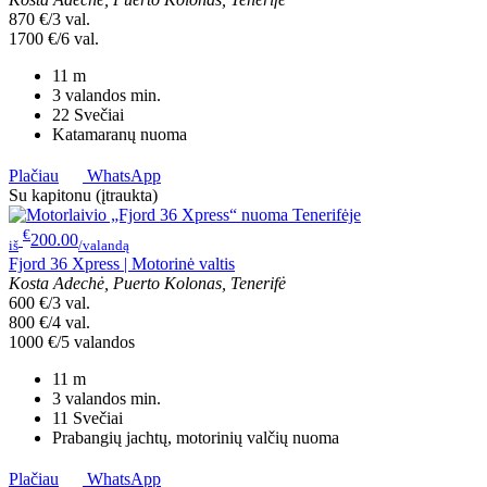
870 €/3 val.
1700 €/6 val.
11
m
3 valandos
min.
22
Svečiai
Katamaranų nuoma
Plačiau
WhatsApp
Su kapitonu (įtraukta)
€
200.00
iš
/valandą
Fjord 36 Xpress | Motorinė valtis
Kosta Adechė, Puerto Kolonas, Tenerifė
600 €/3 val.
800 €/4 val.
1000 €/5 valandos
11
m
3 valandos
min.
11
Svečiai
Prabangių jachtų, motorinių valčių nuoma
Plačiau
WhatsApp