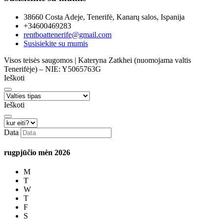
38660 Costa Adeje, Tenerifė, Kanarų salos, Ispanija
+34600469283
rentboattenerife@gmail.com
Susisiekite su mumis
Visos teisės saugomos | Kateryna Zatkhei (nuomojama valtis
Tenerifėje) – NIE: Y5065763G
Ieškoti
Ieškoti
Data
rugpjūčio mėn
2026
M
T
W
T
F
S