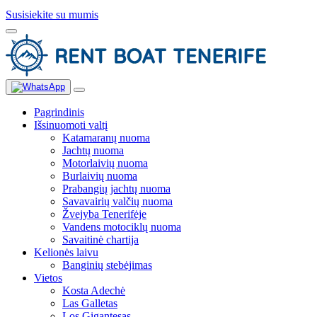
Susisiekite su mumis
Pagrindinis
Išsinuomoti valtį
Katamaranų nuoma
Jachtų nuoma
Motorlaivių nuoma
Burlaivių nuoma
Prabangių jachtų nuoma
Savavairių valčių nuoma
Žvejyba Tenerifėje
Vandens motociklų nuoma
Savaitinė chartija
Kelionės laivu
Banginių stebėjimas
Vietos
Kosta Adechė
Las Galletas
Los Gigantesas