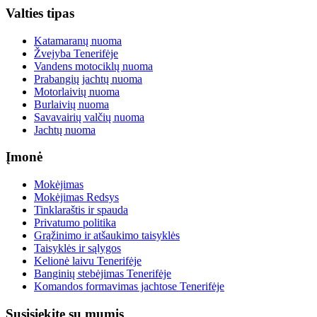
Valties tipas
Katamaranų nuoma
Žvejyba Tenerifėje
Vandens motociklų nuoma
Prabangių jachtų nuoma
Motorlaivių nuoma
Burlaivių nuoma
Savavairių valčių nuoma
Jachtų nuoma
Įmonė
Mokėjimas
Mokėjimas Redsys
Tinklaraštis ir spauda
Privatumo politika
Grąžinimo ir atšaukimo taisyklės
Taisyklės ir sąlygos
Kelionė laivu Tenerifėje
Banginių stebėjimas Tenerifėje
Komandos formavimas jachtose Tenerifėje
Susisiekite su mumis