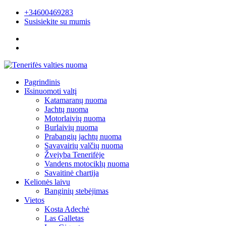
+34600469283
Susisiekite su mumis
Pagrindinis
Išsinuomoti valtį
Katamaranų nuoma
Jachtų nuoma
Motorlaivių nuoma
Burlaivių nuoma
Prabangių jachtų nuoma
Savavairių valčių nuoma
Žvejyba Tenerifėje
Vandens motociklų nuoma
Savaitinė chartija
Kelionės laivu
Banginių stebėjimas
Vietos
Kosta Adechė
Las Galletas