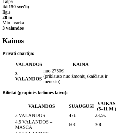
Talpa
iki 150 svečių
Ilgis
28 m
Min. tvarka
3 valandos
Kainos
Privati chartija:
VALANDOS
KAINA
nuo 2750€
3
(priklauso nuo žmonių skaičiaus ir
VALANDOS
mėnesio)
Bilietai (grupinės kelionės laivu):
VAIKAS
VALANDOS
SUAUGUSI
(5–11 M.)
3 VALANDOS
47€
23,5€
4,5 VALANDOS –
60€
30€
MASCA