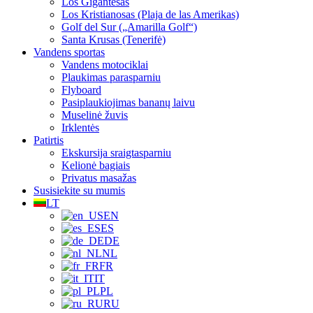
Los Gigantesas
Los Kristianosas (Plaja de las Amerikas)
Golf del Sur („Amarilla Golf“)
Santa Krusas (Tenerifė)
Vandens sportas
Vandens motociklai
Plaukimas parasparniu
Flyboard
Pasiplaukiojimas bananų laivu
Muselinė žuvis
Irklentės
Patirtis
Ekskursija sraigtasparniu
Kelionė bagiais
Privatus masažas
Susisiekite su mumis
LT
EN
ES
DE
NL
FR
IT
PL
RU