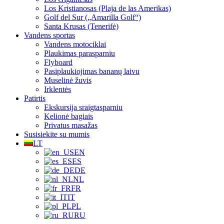
Los Kristianosas (Plaja de las Amerikas)
Golf del Sur („Amarilla Golf“)
Santa Krusas (Tenerifė)
Vandens sportas
Vandens motociklai
Plaukimas parasparniu
Flyboard
Pasiplaukiojimas bananų laivu
Muselinė žuvis
Irklentės
Patirtis
Ekskursija sraigtasparniu
Kelionė bagiais
Privatus masažas
Susisiekite su mumis
LT
EN
ES
DE
NL
FR
IT
PL
RU