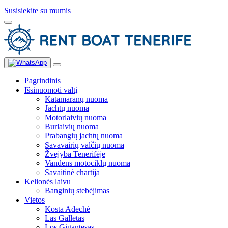
Susisiekite su mumis
Pagrindinis
Išsinuomoti valtį
Katamaranų nuoma
Jachtų nuoma
Motorlaivių nuoma
Burlaivių nuoma
Prabangių jachtų nuoma
Savavairių valčių nuoma
Žvejyba Tenerifėje
Vandens motociklų nuoma
Savaitinė chartija
Kelionės laivu
Banginių stebėjimas
Vietos
Kosta Adechė
Las Galletas
Los Gigantesas