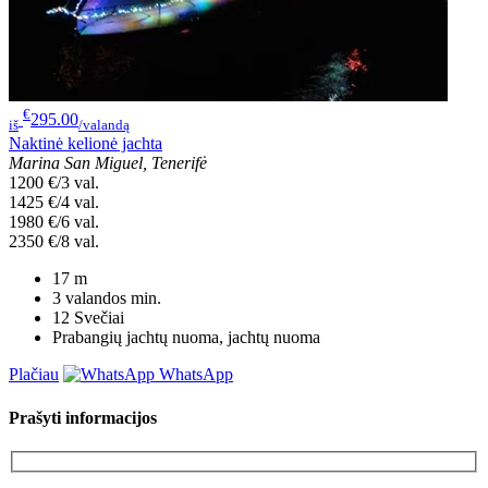
€
295.00
iš
/valandą
Naktinė kelionė jachta
Marina San Miguel, Tenerifė
1200 €/3 val.
1425 €/4 val.
1980 €/6 val.
2350 €/8 val.
17
m
3 valandos
min.
12
Svečiai
Prabangių jachtų nuoma, jachtų nuoma
Plačiau
WhatsApp
Prašyti informacijos