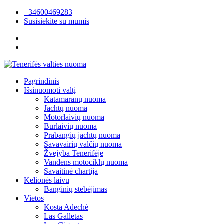
+34600469283
Susisiekite su mumis
Pagrindinis
Išsinuomoti valtį
Katamaranų nuoma
Jachtų nuoma
Motorlaivių nuoma
Burlaivių nuoma
Prabangių jachtų nuoma
Savavairių valčių nuoma
Žvejyba Tenerifėje
Vandens motociklų nuoma
Savaitinė chartija
Kelionės laivu
Banginių stebėjimas
Vietos
Kosta Adechė
Las Galletas