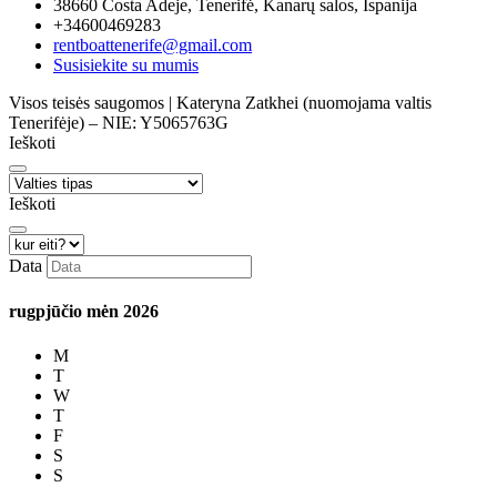
38660 Costa Adeje, Tenerifė, Kanarų salos, Ispanija
+34600469283
rentboattenerife@gmail.com
Susisiekite su mumis
Visos teisės saugomos | Kateryna Zatkhei (nuomojama valtis
Tenerifėje) – NIE: Y5065763G
Ieškoti
Ieškoti
Data
rugpjūčio mėn
2026
M
T
W
T
F
S
S