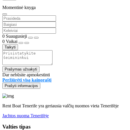
Momentinė knyga
0
Suaugusieji
0
Vaikai
Taikyti
Prašymas užsakyti
Dar nebūsite apmokestinti
Peržiūrėti visą kainoraštį
Prašyti informacijos
Rent Boat Tenerife yra geriausia valčių nuomos vieta Tenerifėje
Jachtos nuoma Tenerifėje
Valties tipas