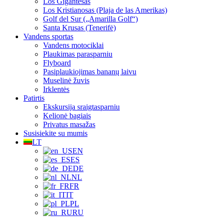
Los Gigantesas
Los Kristianosas (Plaja de las Amerikas)
Golf del Sur („Amarilla Golf“)
Santa Krusas (Tenerifė)
Vandens sportas
Vandens motociklai
Plaukimas parasparniu
Flyboard
Pasiplaukiojimas bananų laivu
Muselinė žuvis
Irklentės
Patirtis
Ekskursija sraigtasparniu
Kelionė bagiais
Privatus masažas
Susisiekite su mumis
LT
EN
ES
DE
NL
FR
IT
PL
RU