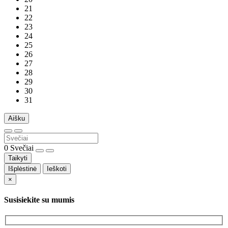
21
22
23
24
25
26
27
28
29
30
31
Aišku
0
Svečiai
Taikyti
Išplėstinė
Ieškoti
×
Susisiekite su mumis