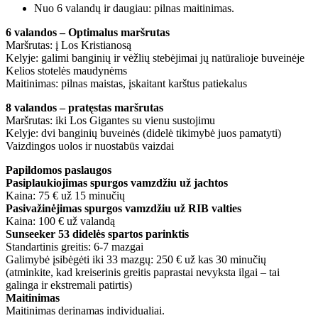
Nuo 6 valandų ir daugiau: pilnas maitinimas.
6 valandos – Optimalus maršrutas
Maršrutas: į Los Kristianosą
Kelyje: galimi banginių ir vėžlių stebėjimai jų natūralioje buveinėje
Kelios stotelės maudynėms
Maitinimas: pilnas maistas, įskaitant karštus patiekalus
8 valandos – pratęstas maršrutas
Maršrutas: iki Los Gigantes su vienu sustojimu
Kelyje: dvi banginių buveinės (didelė tikimybė juos pamatyti)
Vaizdingos uolos ir nuostabūs vaizdai
Papildomos paslaugos
Pasiplaukiojimas spurgos vamzdžiu už jachtos
Kaina: 75 € už 15 minučių
Pasivažinėjimas spurgos vamzdžiu už RIB valties
Kaina: 100 € už valandą
Sunseeker 53 didelės spartos parinktis
Standartinis greitis: 6-7 mazgai
Galimybė įsibėgėti iki 33 mazgų: 250 € už kas 30 minučių
(atminkite, kad kreiserinis greitis paprastai nevyksta ilgai – tai
galinga ir ekstremali patirtis)
Maitinimas
Maitinimas derinamas individualiai.