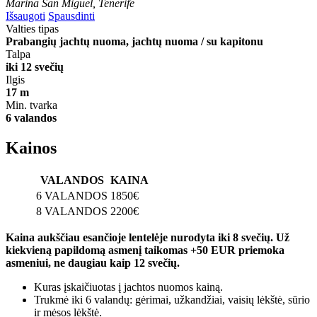
Marina San Miguel, Tenerifė
Išsaugoti
Spausdinti
Valties tipas
Prabangių jachtų nuoma, jachtų nuoma / su kapitonu
Talpa
iki 12 svečių
Ilgis
17 m
Min. tvarka
6 valandos
Kainos
VALANDOS
KAINA
6 VALANDOS
1850€
8 VALANDOS
2200€
Kaina aukščiau esančioje lentelėje nurodyta iki 8 svečių. Už
kiekvieną papildomą asmenį taikomas +50 EUR priemoka
asmeniui, ne daugiau kaip 12 svečių.
Kuras įskaičiuotas į jachtos nuomos kainą.
Trukmė iki 6 valandų: gėrimai, užkandžiai, vaisių lėkštė, sūrio
ir mėsos lėkštė.