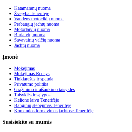
Katamaranų nuoma
Žvejyba Tenerifėje
Vandens motociklų nuoma
Prabangių jachtų nuoma
Motorlaivių nuoma
Burlaivių nuoma
Savavairių valčių nuoma
Jachtų nuoma
Įmonė
Mokėjimas
Mokėjimas Redsys
Tinklaraštis ir spauda
Privatumo politika
Grąžinimo ir atšaukimo taisyklės
Taisyklės ir sąlygos
Kelionė laivu Tenerifėje
Banginių stebėjimas Tenerifėje
Komandos formavimas jachtose Tenerifėje
Susisiekite su mumis