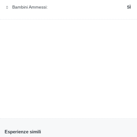
Bambini Ammessi:
SÌ
Esperienze simili
€
60.00
da