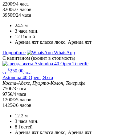
2200€/4 часа
3200€/7 часов
3950€/24 часа
24.5
м
3 часа
мин.
12
Гостей
Аренда яхт класса люкс, Аренда яхт
Подробнее
WhatsApp
С капитаном (входит в стоимость)
€
250.00
от
/час
Astondoa 40 Open | Яхта
Коста-Адехе, Пуэрто-Колон, Тенерифе
750€/3 часа
975€/4 часа
1200€/5 часов
1425€/6 часов
12.2
м
3 часа
мин.
8
Гостей
Аренда яхт класса люкс, Аренда яхт