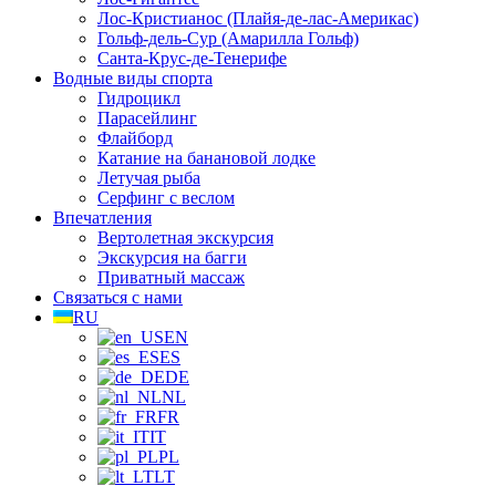
Лос-Кристианос (Плайя-де-лас-Америкас)
Гольф-дель-Сур (Амарилла Гольф)
Санта-Крус-де-Тенерифе
Водные виды спорта
Гидроцикл
Парасейлинг
Флайборд
Катание на банановой лодке
Летучая рыба
Серфинг с веслом
Впечатления
Вертолетная экскурсия
Экскурсия на багги
Приватный массаж
Связаться с нами
RU
EN
ES
DE
NL
FR
IT
PL
LT