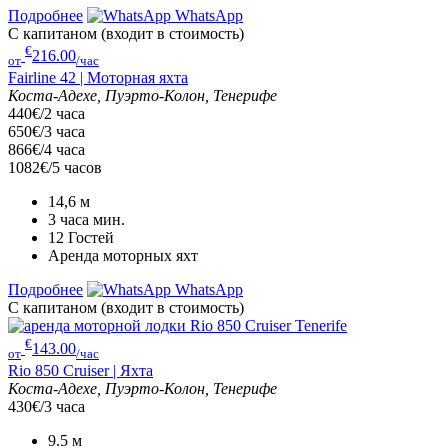
Подробнее
WhatsApp
С капитаном (входит в стоимость)
€
216.00
от
/час
Fairline 42 | Моторная яхта
Коста-Адехе, Пуэрто-Колон, Тенерифе
440€/2 часа
650€/3 часа
866€/4 часа
1082€/5 часов
14,6
м
3 часа
мин.
12
Гостей
Аренда моторных яхт
Подробнее
WhatsApp
С капитаном (входит в стоимость)
€
143.00
от
/час
Rio 850 Cruiser | Яхта
Коста-Адехе, Пуэрто-Колон, Тенерифе
430€/3 часа
9.5
м