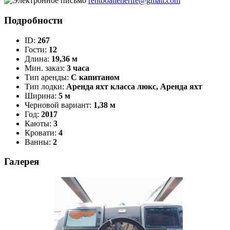
rentboattenerife@gmail.com
Подробности
ID:
267
Гости:
12
Длина:
19,36 м
Мин. заказ:
3 часа
Тип аренды:
С капитаном
Тип лодки:
Аренда яхт класса люкс, Аренда яхт
Ширина:
5 м
Черновой вариант:
1,38 м
Год:
2017
Каюты:
3
Кровати:
4
Ванны:
2
Галерея