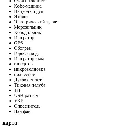
Стол в кокпите
Кофе-машина
Палубный душ
Эхолот
Электрический туалет
Морозильник
Холодильник
Генератор
GPS
Обогрев
Горячая вода
Генератор льда
инвертор
микроволновка
подвесной
Духовка/плита
Тиковая палуба
ТВ
USB-разъем
УКВ
Опреснитель
Вай фай
карта