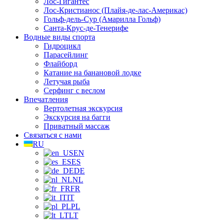
Лос-Гигантес
Лос-Кристианос (Плайя-де-лас-Америкас)
Гольф-дель-Сур (Амарилла Гольф)
Санта-Крус-де-Тенерифе
Водные виды спорта
Гидроцикл
Парасейлинг
Флайборд
Катание на банановой лодке
Летучая рыба
Серфинг с веслом
Впечатления
Вертолетная экскурсия
Экскурсия на багги
Приватный массаж
Связаться с нами
RU
EN
ES
DE
NL
FR
IT
PL
LT