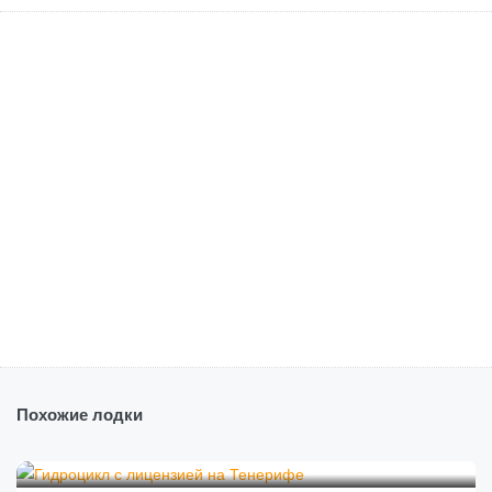
Похожие лодки
€
240.00
от
/час