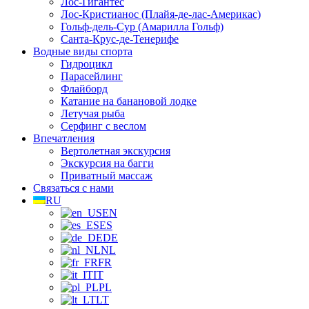
Лос-Гигантес
Лос-Кристианос (Плайя-де-лас-Америкас)
Гольф-дель-Сур (Амарилла Гольф)
Санта-Крус-де-Тенерифе
Водные виды спорта
Гидроцикл
Парасейлинг
Флайборд
Катание на банановой лодке
Летучая рыба
Серфинг с веслом
Впечатления
Вертолетная экскурсия
Экскурсия на багги
Приватный массаж
Связаться с нами
RU
EN
ES
DE
NL
FR
IT
PL
LT