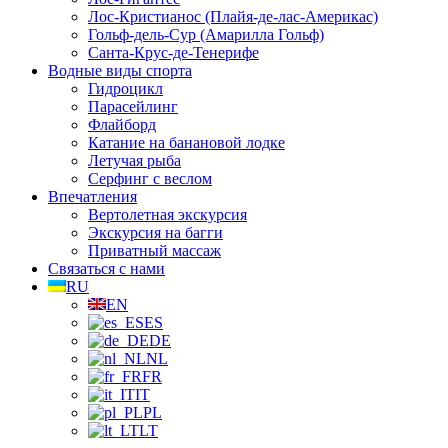
Лос-Кристианос (Плайя-де-лас-Америкас)
Гольф-дель-Сур (Амарилла Гольф)
Санта-Крус-де-Тенерифе
Водные виды спорта
Гидроцикл
Парасейлинг
Флайборд
Катание на банановой лодке
Летучая рыба
Серфинг с веслом
Впечатления
Вертолетная экскурсия
Экскурсия на багги
Приватный массаж
Связаться с нами
RU
EN
ES
DE
NL
FR
IT
PL
LT