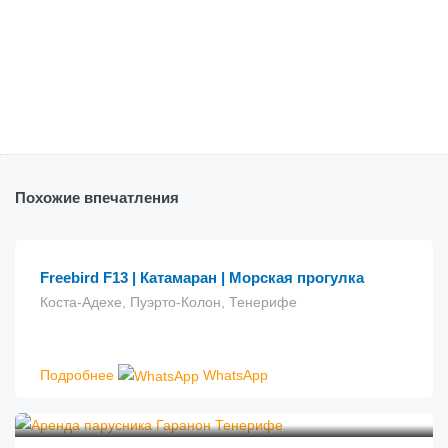
Похожие впечатления
€
15.00
от
Freebird F13 | Катамаран | Морская прогулка
Коста-Адехе, Пуэрто-Колон, Тенерифе
Подробнее
WhatsApp
€
25.00
от