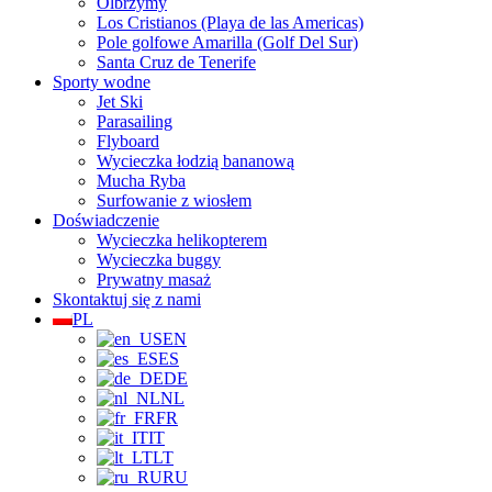
Olbrzymy
Los Cristianos (Playa de las Americas)
Pole golfowe Amarilla (Golf Del Sur)
Santa Cruz de Tenerife
Sporty wodne
Jet Ski
Parasailing
Flyboard
Wycieczka łodzią bananową
Mucha Ryba
Surfowanie z wiosłem
Doświadczenie
Wycieczka helikopterem
Wycieczka buggy
Prywatny masaż
Skontaktuj się z nami
PL
EN
ES
DE
NL
FR
IT
LT
RU