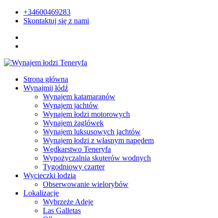
+34600469283
Skontaktuj się z nami
Strona główna
Wynajmij łódź
Wynajem katamaranów
Wynajem jachtów
Wynajem łodzi motorowych
Wynajem żaglówek
Wynajem luksusowych jachtów
Wynajem łodzi z własnym napędem
Wędkarstwo Teneryfa
Wypożyczalnia skuterów wodnych
Tygodniowy czarter
Wycieczki łodzią
Obserwowanie wielorybów
Lokalizacje
Wybrzeże Adeje
Las Galletas