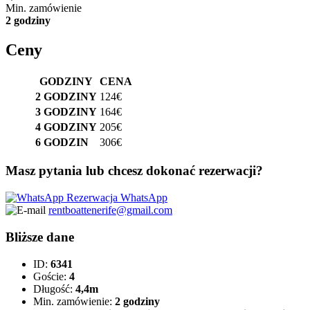
Min. zamówienie
2 godziny
Ceny
GODZINY
CENA
2 GODZINY
124€
3 GODZINY
164€
4 GODZINY
205€
6 GODZIN
306€
Masz pytania lub chcesz dokonać rezerwacji?
Rezerwacja WhatsApp
rentboattenerife@gmail.com
Bliższe dane
ID:
6341
Goście:
4
Długość:
4,4m
Min. zamówienie:
2 godziny