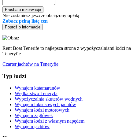
Prośba o rezerwację
Nie zostaniesz jeszcze obciążony opłatą
Zobacz pełną listę cen
Poproś o informacje
Rent Boat Tenerife to najlepsza strona z wypożyczalniami łodzi na
Teneryfie
Czarter jachtów na Teneryfie
Typ łodzi
Wynajem katamaranów
Wędkarstwo Teneryfa
Wypożyczalnia skuterów wodnych
Wynajem luksusowych jachtów
Wynajem łodzi motorowych
Wynajem żaglówek
Wynajem łodzi z własnym napędem
Wynajem jachtów