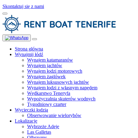
Skontaktuj się z nami
Strona główna
Wynajmij łódź
Wynajem katamaranów
Wynajem jachtów
Wynajem łodzi motorowych
Wynajem żaglówek
Wynajem luksusowych jachtów
Wynajem łodzi z własnym napędem
Wędkarstwo Teneryfa
Wypożyczalnia skuterów wodnych
Tygodniowy czarter
Wycieczki łodzią
Obserwowanie wielorybów
Lokalizacje
Wybrzeże Adeje
Las Galletas
Olbrzymy