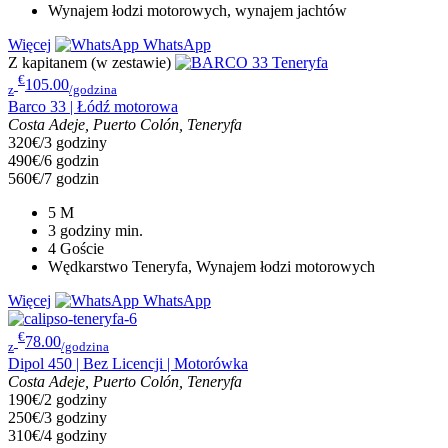
Wynajem łodzi motorowych, wynajem jachtów
Więcej
WhatsApp
Z kapitanem (w zestawie)
€
105.00
z
/godzina
Barco 33 | Łódź motorowa
Costa Adeje, Puerto Colón, Teneryfa
320€/3 godziny
490€/6 godzin
560€/7 godzin
5
M
3 godziny
min.
4
Goście
Wędkarstwo Teneryfa, Wynajem łodzi motorowych
Więcej
WhatsApp
€
78.00
z
/godzina
Dipol 450 | Bez Licencji | Motorówka
Costa Adeje, Puerto Colón, Teneryfa
190€/2 godziny
250€/3 godziny
310€/4 godziny