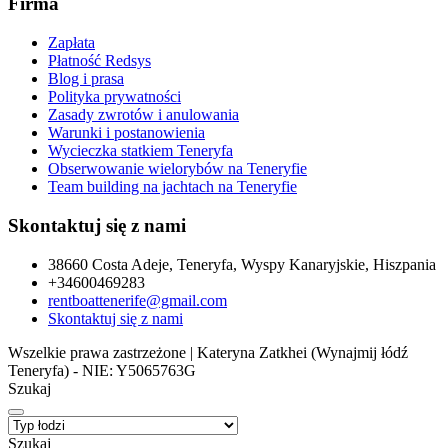
Firma
Zapłata
Płatność Redsys
Blog i prasa
Polityka prywatności
Zasady zwrotów i anulowania
Warunki i postanowienia
Wycieczka statkiem Teneryfa
Obserwowanie wielorybów na Teneryfie
Team building na jachtach na Teneryfie
Skontaktuj się z nami
38660 Costa Adeje, Teneryfa, Wyspy Kanaryjskie, Hiszpania
+34600469283
rentboattenerife@gmail.com
Skontaktuj się z nami
Wszelkie prawa zastrzeżone | Kateryna Zatkhei (Wynajmij łódź
Teneryfa) - NIE: Y5065763G
Szukaj
Szukaj