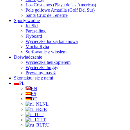
Los Cristianos (Playa de las Americas)
Pole golfowe Amarilla (Golf Del Sur)
Santa Cruz de Tenerife
Sporty wodne
Jet Ski
Parasailing
Flyboard
Wycieczka łodzią bananową
Mucha Ryba
Surfowanie z wiosłem
Doświadczenie
Wycieczka helikopterem
Wycieczka buggy
Prywatny masaż
Skontaktuj się z nami
PL
EN
ES
DE
NL
FR
IT
LT
RU