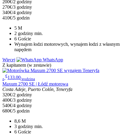
200€/2 godziny
270€/3 godziny
340€/4 godziny
410€/5 godzin
5
M
2 godziny
min.
6
Goście
Wynajem łodzi motorowych, wynajem łodzi z własnym
napędem
Więcej
WhatsApp
Z kapitanem (w zestawie)
€
133.00
z
/godzina
Maxum 2700 SE | Łódź motorowa
Costa Adeje, Puerto Colón, Teneryfa
320€/2 godziny
400€/3 godziny
540€/4 godziny
680€/5 godzin
8,6
M
3 godziny
min.
6
Goście