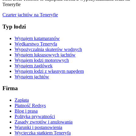
Teneryfie
Czarter jachtów na Teneryfie
Typ łodzi
Wynajem katamaranów
Wędkarstwo Teneryfa
Wypożyczalnia skuterów wodnych
Wynajem luksusowych jachtów
Wynajem łodzi motorowych
Wynajem żaglówek
Wynajem łodzi z własnym napędem
Wynajem jachtów
Firma
Zapłata
Płatność Redsys
Blog i prasa
Polityka prywatności
Zasady zwrotów i anulowania
Warunki i postanowienia
Wycieczka statkiem Teneryfa