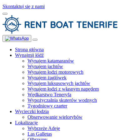
Skontaktuj się z nami
Strona główna
Wynajmij łódź
Wynajem katamaranów
Wynajem jachtów
Wynajem łodzi motorowych
Wynajem żaglówek
Wynajem luksusowych jachtów
Wynajem łodzi z własnym napędem
Wędkarstwo Teneryfa
Wypożyczalnia skuterów wodnych
Tygodniowy czarter
Wycieczki łodzią
Obserwowanie wielorybów
Lokalizacje
Wybrzeże Adeje
Las Galletas
Olbrzymy