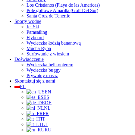
Los Cristianos (Playa de las Americas)
Pole golfowe Amarilla (Golf Del Sur)
Santa Cruz de Tenerife
Sporty wodne
Jet Ski
Parasailing
Flyboard
Wycieczka łodzią bananową
Mucha Ryba
Surfowanie z wiosłem
Doświadczenie
Wycieczka helikopterem
Wycieczka buggy
Prywatny masaż
Skontaktuj się z nami
PL
EN
ES
DE
NL
FR
IT
LT
RU