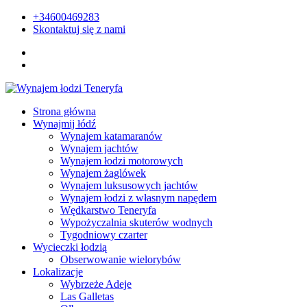
+34600469283
Skontaktuj się z nami
Strona główna
Wynajmij łódź
Wynajem katamaranów
Wynajem jachtów
Wynajem łodzi motorowych
Wynajem żaglówek
Wynajem luksusowych jachtów
Wynajem łodzi z własnym napędem
Wędkarstwo Teneryfa
Wypożyczalnia skuterów wodnych
Tygodniowy czarter
Wycieczki łodzią
Obserwowanie wielorybów
Lokalizacje
Wybrzeże Adeje
Las Galletas