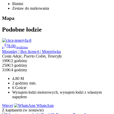
Bimini
Zestaw do nurkowania
Mapa
Podobne łodzie
€
78.00
z
/godzina
Moonday | Bez licencji | Motorówka
Costa Adeje, Puerto Colón, Teneryfa
190€/2 godziny
250€/3 godziny
310€/4 godziny
4.80
M
2 godziny
min.
6
Goście
Wynajem łodzi motorowych, wynajem łodzi z własnym
napędem
Więcej
WhatsApp
Z kapitanem (w zestawie)