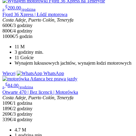
€
200.00
z
/godzina
Fjord 36 Xpress | Łódź motorowa
Costa Adeje, Puerto Colón, Teneryfa
600€/3 godziny
800€/4 godziny
1000€/5 godzin
11
M
3 godziny
min.
11
Goście
Wynajem luksusowych jachtów, wynajem łodzi motorowych
Więcej
WhatsApp
€
84.00
z
/godzina
Otwarte 470 | Bez licencji | Motorówka
Costa Adeje, Puerto Colón, Teneryfa
109€/1 godzina
189€/2 godziny
269€/3 godziny
339€/4 godziny
4.7
M
1 godzina
min.