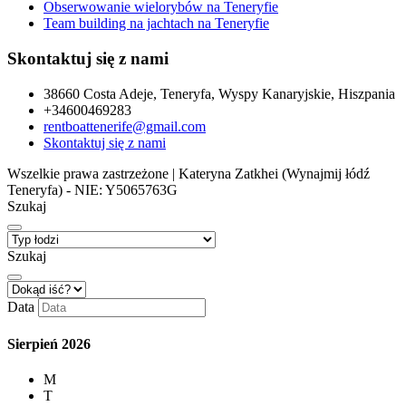
Obserwowanie wielorybów na Teneryfie
Team building na jachtach na Teneryfie
Skontaktuj się z nami
38660 Costa Adeje, Teneryfa, Wyspy Kanaryjskie, Hiszpania
+34600469283
rentboattenerife@gmail.com
Skontaktuj się z nami
Wszelkie prawa zastrzeżone | Kateryna Zatkhei (Wynajmij łódź
Teneryfa) - NIE: Y5065763G
Szukaj
Szukaj
Data
Sierpień
2026
M
T