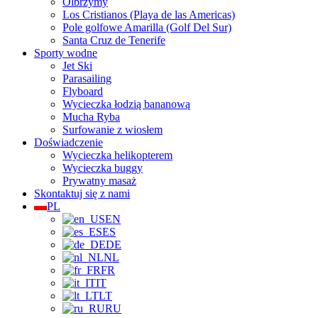
Olbrzymy
Los Cristianos (Playa de las Americas)
Pole golfowe Amarilla (Golf Del Sur)
Santa Cruz de Tenerife
Sporty wodne
Jet Ski
Parasailing
Flyboard
Wycieczka łodzią bananową
Mucha Ryba
Surfowanie z wiosłem
Doświadczenie
Wycieczka helikopterem
Wycieczka buggy
Prywatny masaż
Skontaktuj się z nami
PL
EN
ES
DE
NL
FR
IT
LT
RU