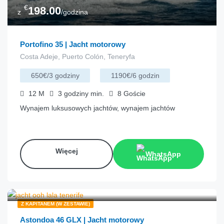
€
198.00
z
/godzina
Portofino 35 | Jacht motorowy
Costa Adeje, Puerto Colón, Teneryfa
650€/3 godziny
1190€/6 godzin
12
M
3 godziny
min.
8
Goście
Wynajem luksusowych jachtów, wynajem jachtów
Więcej
WhatsApp
€
232.00
z
/godzina
Z KAPITANEM (W ZESTAWIE)
Astondoa 46 GLX | Jacht motorowy