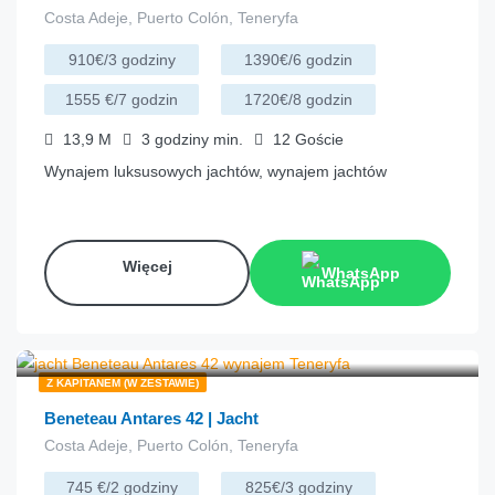
Costa Adeje, Puerto Colón, Teneryfa
910€/3 godziny
1390€/6 godzin
1555 €/7 godzin
1720€/8 godzin
13,9
M
3 godziny
min.
12
Goście
Wynajem luksusowych jachtów, wynajem jachtów
Więcej
WhatsApp
€
250.00
z
/godzina
Z KAPITANEM (W ZESTAWIE)
Beneteau Antares 42 | Jacht
Costa Adeje, Puerto Colón, Teneryfa
745 €/2 godziny
825€/3 godziny