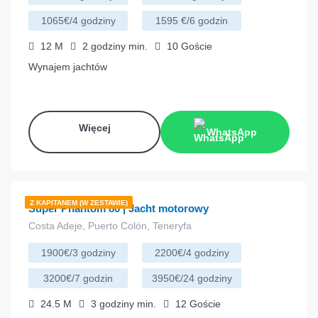
1065€/4 godziny
1595 €/6 godzin
12
M
2 godziny
min.
10
Goście
Wynajem jachtów
Więcej
WhatsApp
€
457.00
z
/godzina
Z KAPITANEM (W ZESTAWIE)
Super Phantom 80 | Jacht motorowy
Costa Adeje, Puerto Colón, Teneryfa
1900€/3 godziny
2200€/4 godziny
3200€/7 godzin
3950€/24 godziny
24.5
M
3 godziny
min.
12
Goście