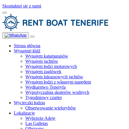
Skontaktuj się z nami
Strona główna
Wynajmij łódź
Wynajem katamaranów
Wynajem jachtów
Wynajem łodzi motorowych
Wynajem żaglówek
Wynajem luksusowych jachtów
Wynajem łodzi z własnym napędem
Wędkarstwo Teneryfa
Wypożyczalnia skuterów wodnych
Tygodniowy czarter
Wycieczki łodzią
Obserwowanie wielorybów
Lokalizacje
Wybrzeże Adeje
Las Galletas
Olbrzymy