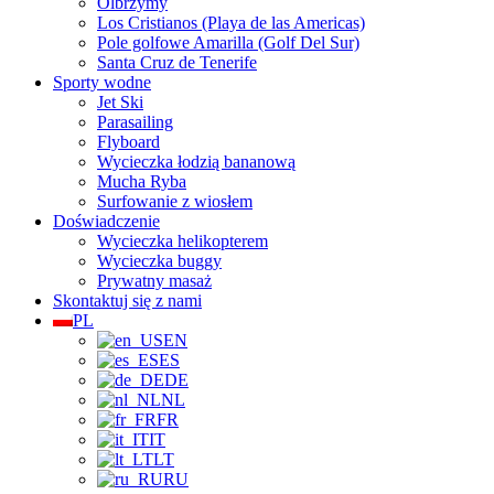
Olbrzymy
Los Cristianos (Playa de las Americas)
Pole golfowe Amarilla (Golf Del Sur)
Santa Cruz de Tenerife
Sporty wodne
Jet Ski
Parasailing
Flyboard
Wycieczka łodzią bananową
Mucha Ryba
Surfowanie z wiosłem
Doświadczenie
Wycieczka helikopterem
Wycieczka buggy
Prywatny masaż
Skontaktuj się z nami
PL
EN
ES
DE
NL
FR
IT
LT
RU