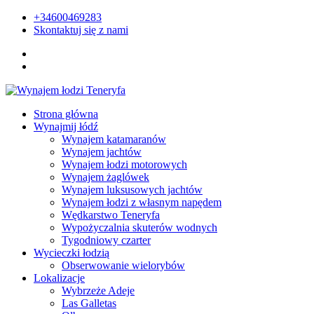
+34600469283
Skontaktuj się z nami
Strona główna
Wynajmij łódź
Wynajem katamaranów
Wynajem jachtów
Wynajem łodzi motorowych
Wynajem żaglówek
Wynajem luksusowych jachtów
Wynajem łodzi z własnym napędem
Wędkarstwo Teneryfa
Wypożyczalnia skuterów wodnych
Tygodniowy czarter
Wycieczki łodzią
Obserwowanie wielorybów
Lokalizacje
Wybrzeże Adeje
Las Galletas