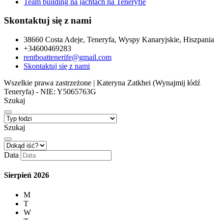
Team building na jachtach na Teneryfie
Skontaktuj się z nami
38660 Costa Adeje, Teneryfa, Wyspy Kanaryjskie, Hiszpania
+34600469283
rentboattenerife@gmail.com
Skontaktuj się z nami
Wszelkie prawa zastrzeżone | Kateryna Zatkhei (Wynajmij łódź
Teneryfa) - NIE: Y5065763G
Szukaj
Szukaj
Data
Sierpień
2026
M
T
W