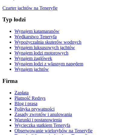
Czarter jachtów na Teneryfie
Typ łodzi
Wynajem katamaranów
Wędkarstwo Teneryfa
Wypożyczalnia skuterów wodnych
Wynajem luksusowych jachtów
Wynajem łodzi motorowych
Wynajem żaglówek
Wynajem łodzi z własnym napędem
Wynajem jachtów
Firma
Zapłata
Płatność Redsys
Blog i prasa
Polityka prywatności
Zasady zwrotów i anulowania
Warunki i postanowienia
Wycieczka statkiem Teneryfa
Obserwowanie wielorybów na Teneryfie