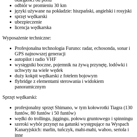
odbiór w promieniu 30 km
języki używane na pokładzie: hiszpański, angielski i rosyjski
sprzęt wędkarski
ubezpieczenie
licencja wędkarska
Wyposażenie techniczne:
Profesjonalna technologia Furuno: radar, echosonda, sonar i
GPS najnowszej generacji
autopilot i radio VHF
wysięgniki boczne, pojemnik na żywą przynętę, lodówki i
uchwyty na wiele wędek
duży kokpit wędkarski z fotelem bojowym
flybridge z elementami sterowania i widokiem
panoramicznym
Sprzęt wędkarski:
profesjonalny sprzęt Shimano, w tym kołowrotki Tiagra (130
funtów, 80 funtów i 50 funtów)
wędki do trollingu, jiggingu, połowu gruntowego i spinningu
szeroki wybór przynęt na gatunki występujące na Wyspach
Kanaryjskich: marlin, tuńczyk, mahi-mahi, wahoo, seriola i
inne