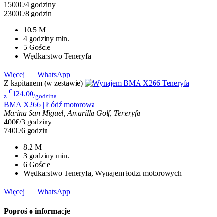
1500€/4 godziny
2300€/8 godzin
10.5
M
4 godziny
min.
5
Goście
Wędkarstwo Teneryfa
Więcej
WhatsApp
Z kapitanem (w zestawie)
€
124.00
z
/godzina
BMA X266 | Łódź motorowa
Marina San Miguel, Amarilla Golf, Teneryfa
400€/3 godziny
740€/6 godzin
8.2
M
3 godziny
min.
6
Goście
Wędkarstwo Teneryfa, Wynajem łodzi motorowych
Więcej
WhatsApp
Poproś o informacje