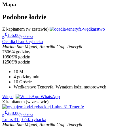
Mapa
Podobne łodzie
Z kapitanem (w zestawie)
€
156.00
z
/godzina
Ocadia | Łódź rybacka
Marina San Miguel, Amarilla Golf, Teneryfa
750€/4 godziny
1050€/6 godzin
1250€/8 godzin
10
M
4 godziny
min.
10
Goście
Wędkarstwo Teneryfa, Wynajem łodzi motorowych
Więcej
WhatsApp
Z kapitanem (w zestawie)
€
288.00
z
/godzina
Luhrs 31 | Łódź rybacka
Marina San Miguel, Amarilla Golf, Teneryfa