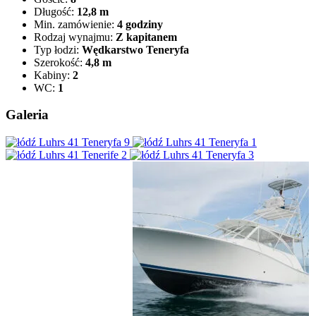
Długość:
12,8 m
Min. zamówienie:
4 godziny
Rodzaj wynajmu:
Z kapitanem
Typ łodzi:
Wędkarstwo Teneryfa
Szerokość:
4,8 m
Kabiny:
2
WC:
1
Galeria