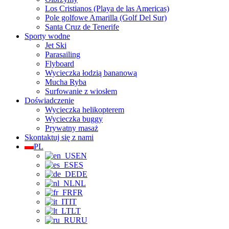
Los Cristianos (Playa de las Americas)
Pole golfowe Amarilla (Golf Del Sur)
Santa Cruz de Tenerife
Sporty wodne
Jet Ski
Parasailing
Flyboard
Wycieczka łodzią bananową
Mucha Ryba
Surfowanie z wiosłem
Doświadczenie
Wycieczka helikopterem
Wycieczka buggy
Prywatny masaż
Skontaktuj się z nami
PL
EN
ES
DE
NL
FR
IT
LT
RU