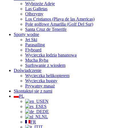
Wybrzeże Adeje
Las Galletas
Olbrzymy
Los Cristianos (Playa de las Americas)
Pole golfowe Amarilla (Golf Del Sur)
Santa Cruz de Tenerife
Sporty wodne
Jet Ski
Parasailing
Flyboard
Wycieczka łodzią bananową
Mucha Ryba
Surfowanie z wiosłem
Doświadczenie
Wycieczka helikopterem
Wycieczka buggy
Prywatny masaż
Skontaktuj się z nami
PL
EN
ES
DE
NL
FR
IT