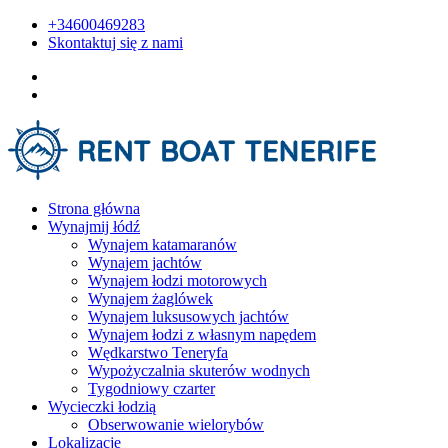
+34600469283
Skontaktuj się z nami
Strona główna
Wynajmij łódź
Wynajem katamaranów
Wynajem jachtów
Wynajem łodzi motorowych
Wynajem żaglówek
Wynajem luksusowych jachtów
Wynajem łodzi z własnym napędem
Wędkarstwo Teneryfa
Wypożyczalnia skuterów wodnych
Tygodniowy czarter
Wycieczki łodzią
Obserwowanie wielorybów
Lokalizacje