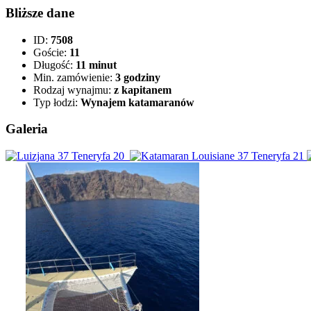
Bliższe dane
ID:
7508
Goście:
11
Długość:
11 minut
Min. zamówienie:
3 godziny
Rodzaj wynajmu:
z kapitanem
Typ łodzi:
Wynajem katamaranów
Galeria