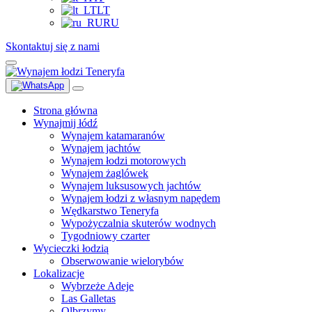
LT
RU
Skontaktuj się z nami
Strona główna
Wynajmij łódź
Wynajem katamaranów
Wynajem jachtów
Wynajem łodzi motorowych
Wynajem żaglówek
Wynajem luksusowych jachtów
Wynajem łodzi z własnym napędem
Wędkarstwo Teneryfa
Wypożyczalnia skuterów wodnych
Tygodniowy czarter
Wycieczki łodzią
Obserwowanie wielorybów
Lokalizacje
Wybrzeże Adeje
Las Galletas
Olbrzymy