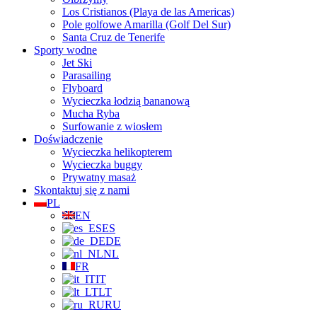
Los Cristianos (Playa de las Americas)
Pole golfowe Amarilla (Golf Del Sur)
Santa Cruz de Tenerife
Sporty wodne
Jet Ski
Parasailing
Flyboard
Wycieczka łodzią bananową
Mucha Ryba
Surfowanie z wiosłem
Doświadczenie
Wycieczka helikopterem
Wycieczka buggy
Prywatny masaż
Skontaktuj się z nami
PL
EN
ES
DE
NL
FR
IT
LT
RU