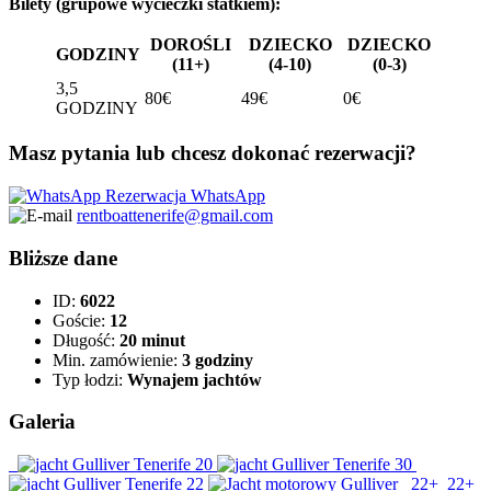
Bilety (grupowe wycieczki statkiem):
DOROŚLI
DZIECKO
DZIECKO
GODZINY
(11+)
(4-10)
(0-3)
3,5
80€
49€
0€
GODZINY
Masz pytania lub chcesz dokonać rezerwacji?
Rezerwacja WhatsApp
rentboattenerife@gmail.com
Bliższe dane
ID:
6022
Goście:
12
Długość:
20 minut
Min. zamówienie:
3 godziny
Typ łodzi:
Wynajem jachtów
Galeria
22+
22+