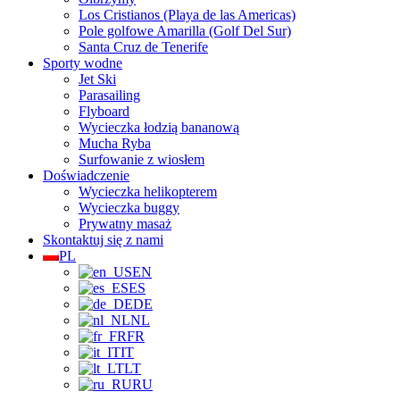
Los Cristianos (Playa de las Americas)
Pole golfowe Amarilla (Golf Del Sur)
Santa Cruz de Tenerife
Sporty wodne
Jet Ski
Parasailing
Flyboard
Wycieczka łodzią bananową
Mucha Ryba
Surfowanie z wiosłem
Doświadczenie
Wycieczka helikopterem
Wycieczka buggy
Prywatny masaż
Skontaktuj się z nami
PL
EN
ES
DE
NL
FR
IT
LT
RU