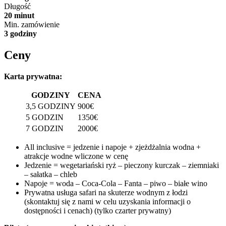
Długość
20 minut
Min. zamówienie
3 godziny
Ceny
Karta prywatna:
GODZINY
CENA
3,5 GODZINY
900€
5 GODZIN
1350€
7 GODZIN
2000€
All inclusive = jedzenie i napoje + zjeżdżalnia wodna +
atrakcje wodne wliczone w cenę
Jedzenie = wegetariański ryż – pieczony kurczak – ziemniaki
– sałatka – chleb
Napoje = woda – Coca-Cola – Fanta – piwo – białe wino
Prywatna usługa safari na skuterze wodnym z łodzi
(skontaktuj się z nami w celu uzyskania informacji o
dostępności i cenach) (tylko czarter prywatny)