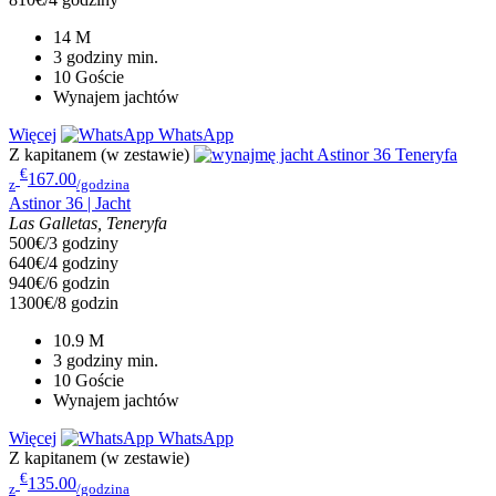
14
M
3 godziny
min.
10
Goście
Wynajem jachtów
Więcej
WhatsApp
Z kapitanem (w zestawie)
€
167.00
z
/godzina
Astinor 36 | Jacht
Las Galletas, Teneryfa
500€/3 godziny
640€/4 godziny
940€/6 godzin
1300€/8 godzin
10.9
M
3 godziny
min.
10
Goście
Wynajem jachtów
Więcej
WhatsApp
Z kapitanem (w zestawie)
€
135.00
z
/godzina