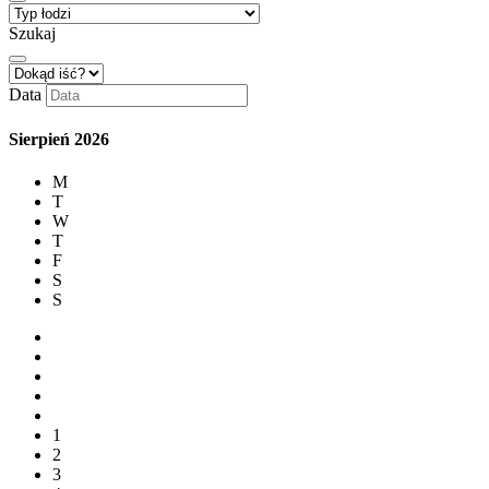
Szukaj
Data
Sierpień
2026
M
T
W
T
F
S
S
1
2
3