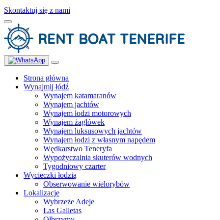
Skontaktuj się z nami
Strona główna
Wynajmij łódź
Wynajem katamaranów
Wynajem jachtów
Wynajem łodzi motorowych
Wynajem żaglówek
Wynajem luksusowych jachtów
Wynajem łodzi z własnym napędem
Wędkarstwo Teneryfa
Wypożyczalnia skuterów wodnych
Tygodniowy czarter
Wycieczki łodzią
Obserwowanie wielorybów
Lokalizacje
Wybrzeże Adeje
Las Galletas
Olbrzymy