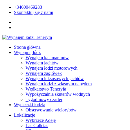
+34600469283
Skontaktuj się z nami
Strona główna
Wynajmij łódź
Wynajem katamaranów
Wynajem jachtów
Wynajem łodzi motorowych
Wynajem żaglówek
Wynajem luksusowych jachtów
Wynajem łodzi z własnym napędem
Wędkarstwo Teneryfa
Wypożyczalnia skuterów wodnych
Tygodniowy czarter
Wycieczki łodzią
Obserwowanie wielorybów
Lokalizacje
Wybrzeże Adeje
Las Galletas