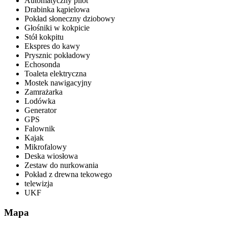
Automatyczny pilot
Drabinka kąpielowa
Pokład słoneczny dziobowy
Głośniki w kokpicie
Stół kokpitu
Ekspres do kawy
Prysznic pokładowy
Echosonda
Toaleta elektryczna
Mostek nawigacyjny
Zamrażarka
Lodówka
Generator
GPS
Falownik
Kajak
Mikrofalowy
Deska wiosłowa
Zestaw do nurkowania
Pokład z drewna tekowego
telewizja
UKF
Mapa