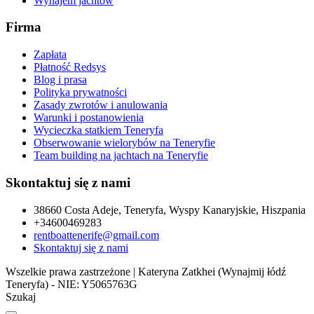
Wynajem jachtów
Firma
Zapłata
Płatność Redsys
Blog i prasa
Polityka prywatności
Zasady zwrotów i anulowania
Warunki i postanowienia
Wycieczka statkiem Teneryfa
Obserwowanie wielorybów na Teneryfie
Team building na jachtach na Teneryfie
Skontaktuj się z nami
38660 Costa Adeje, Teneryfa, Wyspy Kanaryjskie, Hiszpania
+34600469283
rentboattenerife@gmail.com
Skontaktuj się z nami
Wszelkie prawa zastrzeżone | Kateryna Zatkhei (Wynajmij łódź
Teneryfa) - NIE: Y5065763G
Szukaj