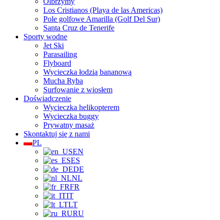
Olbrzymy
Los Cristianos (Playa de las Americas)
Pole golfowe Amarilla (Golf Del Sur)
Santa Cruz de Tenerife
Sporty wodne
Jet Ski
Parasailing
Flyboard
Wycieczka łodzią bananową
Mucha Ryba
Surfowanie z wiosłem
Doświadczenie
Wycieczka helikopterem
Wycieczka buggy
Prywatny masaż
Skontaktuj się z nami
PL
EN
ES
DE
NL
FR
IT
LT
RU