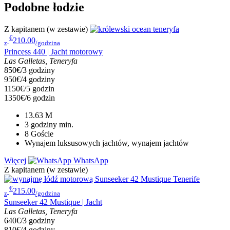
Podobne łodzie
Z kapitanem (w zestawie)
€
210.00
z
/godzina
Princess 440 | Jacht motorowy
Las Galletas, Teneryfa
850€/3 godziny
950€/4 godziny
1150€/5 godzin
1350€/6 godzin
13.63
M
3 godziny
min.
8
Goście
Wynajem luksusowych jachtów, wynajem jachtów
Więcej
WhatsApp
Z kapitanem (w zestawie)
€
215.00
z
/godzina
Sunseeker 42 Mustique | Jacht
Las Galletas, Teneryfa
640€/3 godziny
810€/4 godziny