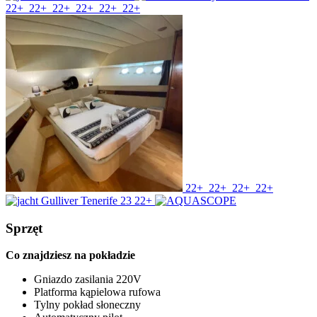
22+
22+
22+
22+
22+
22+
22+
22+
22+
22+
22+
Sprzęt
Co znajdziesz na pokładzie
Gniazdo zasilania 220V
Platforma kąpielowa rufowa
Tylny pokład słoneczny