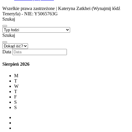
Wszelkie prawa zastrzeżone | Kateryna Zatkhei (Wynajmij łódź
Teneryfa) - NIE: Y5065763G
Szukaj
Szukaj
Data
Sierpień
2026
M
T
W
T
F
S
S