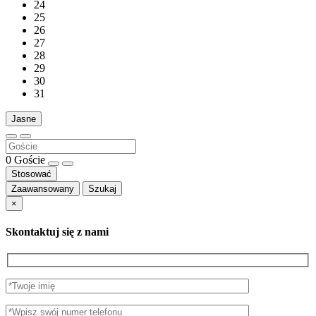
24
25
26
27
28
29
30
31
Jasne
0
Goście
Stosować
Zaawansowany
Szukaj
×
Skontaktuj się z nami