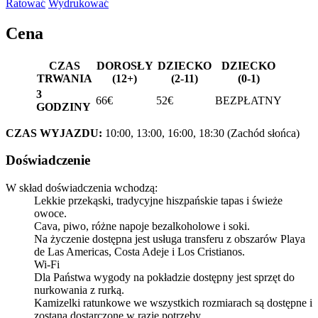
Ratować
Wydrukować
Cena
CZAS
DOROSŁY
DZIECKO
DZIECKO
TRWANIA
(12+)
(2-11)
(0-1)
3
66€
52€
BEZPŁATNY
GODZINY
CZAS WYJAZDU:
10:00, 13:00, 16:00, 18:30 (Zachód słońca)
Doświadczenie
W skład doświadczenia wchodzą:
Lekkie przekąski, tradycyjne hiszpańskie tapas i świeże
owoce.
Cava, piwo, różne napoje bezalkoholowe i soki.
Na życzenie dostępna jest usługa transferu z obszarów Playa
de Las Americas, Costa Adeje i Los Cristianos.
Wi-Fi
Dla Państwa wygody na pokładzie dostępny jest sprzęt do
nurkowania z rurką.
Kamizelki ratunkowe we wszystkich rozmiarach są dostępne i
zostaną dostarczone w razie potrzeby.