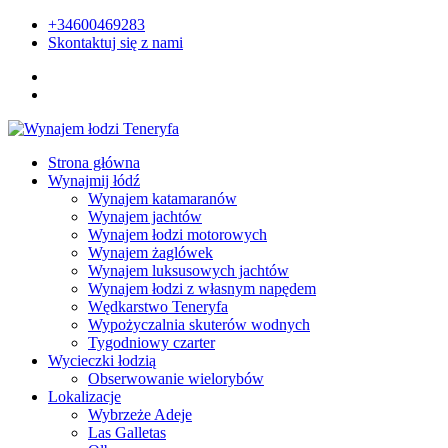
+34600469283
Skontaktuj się z nami
Strona główna
Wynajmij łódź
Wynajem katamaranów
Wynajem jachtów
Wynajem łodzi motorowych
Wynajem żaglówek
Wynajem luksusowych jachtów
Wynajem łodzi z własnym napędem
Wędkarstwo Teneryfa
Wypożyczalnia skuterów wodnych
Tygodniowy czarter
Wycieczki łodzią
Obserwowanie wielorybów
Lokalizacje
Wybrzeże Adeje
Las Galletas