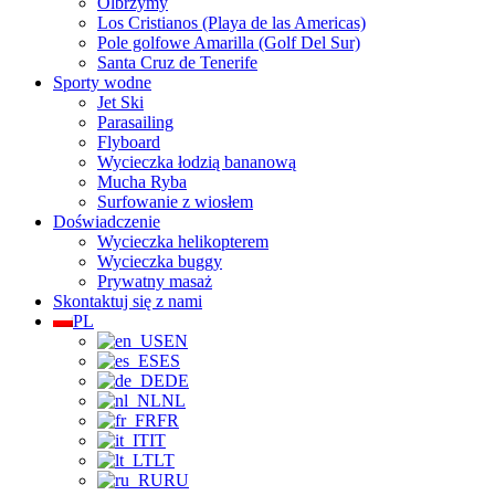
Olbrzymy
Los Cristianos (Playa de las Americas)
Pole golfowe Amarilla (Golf Del Sur)
Santa Cruz de Tenerife
Sporty wodne
Jet Ski
Parasailing
Flyboard
Wycieczka łodzią bananową
Mucha Ryba
Surfowanie z wiosłem
Doświadczenie
Wycieczka helikopterem
Wycieczka buggy
Prywatny masaż
Skontaktuj się z nami
PL
EN
ES
DE
NL
FR
IT
LT
RU