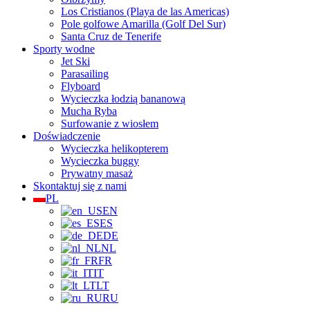
Los Cristianos (Playa de las Americas)
Pole golfowe Amarilla (Golf Del Sur)
Santa Cruz de Tenerife
Sporty wodne
Jet Ski
Parasailing
Flyboard
Wycieczka łodzią bananową
Mucha Ryba
Surfowanie z wiosłem
Doświadczenie
Wycieczka helikopterem
Wycieczka buggy
Prywatny masaż
Skontaktuj się z nami
PL
EN
ES
DE
NL
FR
IT
LT
RU