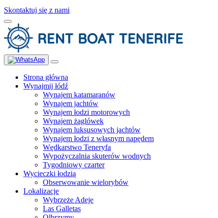
Skontaktuj się z nami
Strona główna
Wynajmij łódź
Wynajem katamaranów
Wynajem jachtów
Wynajem łodzi motorowych
Wynajem żaglówek
Wynajem luksusowych jachtów
Wynajem łodzi z własnym napędem
Wędkarstwo Teneryfa
Wypożyczalnia skuterów wodnych
Tygodniowy czarter
Wycieczki łodzią
Obserwowanie wielorybów
Lokalizacje
Wybrzeże Adeje
Las Galletas
Olbrzymy