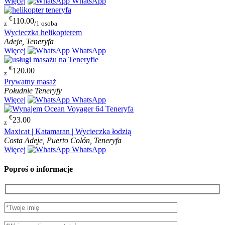
Więcej
WhatsApp
€
110.00
z
/1 osoba
Wycieczka helikopterem
Adeje, Teneryfa
Więcej
WhatsApp
€
120.00
z
Prywatny masaż
Południe Teneryfy
Więcej
WhatsApp
€
23.00
z
Maxicat | Katamaran | Wycieczka łodzią
Costa Adeje, Puerto Colón, Teneryfa
Więcej
WhatsApp
Poproś o informacje