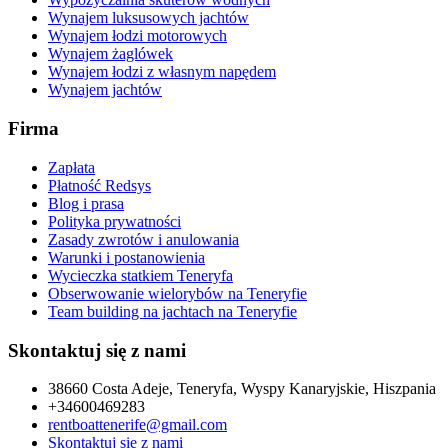
Wynajem luksusowych jachtów
Wynajem łodzi motorowych
Wynajem żaglówek
Wynajem łodzi z własnym napędem
Wynajem jachtów
Firma
Zapłata
Płatność Redsys
Blog i prasa
Polityka prywatności
Zasady zwrotów i anulowania
Warunki i postanowienia
Wycieczka statkiem Teneryfa
Obserwowanie wielorybów na Teneryfie
Team building na jachtach na Teneryfie
Skontaktuj się z nami
38660 Costa Adeje, Teneryfa, Wyspy Kanaryjskie, Hiszpania
+34600469283
rentboattenerife@gmail.com
Skontaktuj się z nami